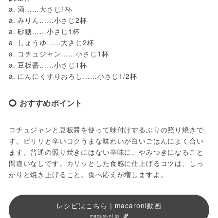
a. 酒……大さじ1杯
a. みりん……小さじ2杯
a. 砂糖……小さじ1杯
a. しょうゆ……大さじ2杯
a. コチュジャン……小さじ1杯
a. 豆板醤……小さじ1杯
a. にんにくすりおろし……小さじ1/2杯
おすすめポイント
コチュジャンと豆板醤を使って味付けするぶりの照り焼きで
す。ピリリと辛いコクうまな味わいが白いごはんによく合い
ます。普通の照り焼きにはない辛味に、やみつきになること
間違いなしです。カリッとした食感に仕上げるコツは、しっ
かりと焼き上げること。食べ応えが増しますよ。
レシピはこちら｜macaroni動画
macaro-ni.jp