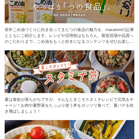
長年こめ油づくりに向き合ってきたつの食品の魅力を、macaroniの記事
とともにご紹介します。レシピや活用術はもちろん、製造現場や品質へ
のこだわりまで。こめ油をもっと好きになるコンテンツをぜひお楽しみ
ください。
夏は食欲が落ちがちですが、そんなときこそスタミナレシピで元気をチ
ャージ！お肉や夏野菜をたっぷり使う丼をガッツリ食べて、夏バテを吹
き飛ばしましょう！