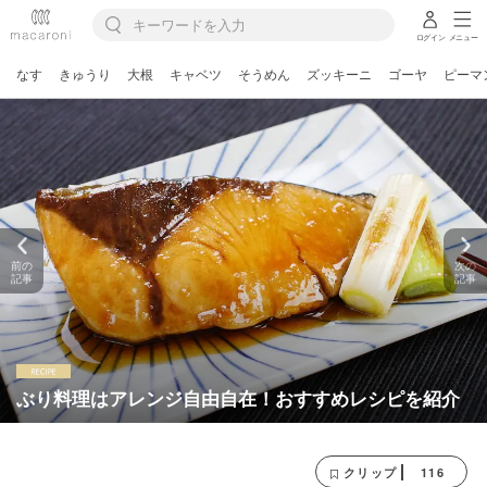
ログイン
メニュー
なす
きゅうり
大根
キャベツ
そうめん
ズッキーニ
ゴーヤ
ピーマ
前の
次の
記事
記事
ぶり料理はアレンジ自由自在！おすすめレシピを紹介
116
クリップ