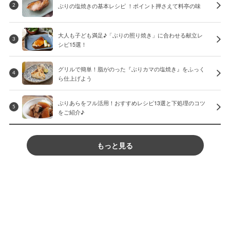
ぶりの塩焼きの基本レシピ ！ポイント押さえて料亭の味
2
大人も子ども満足♪「ぶりの照り焼き」に合わせる献立レ
3
シピ15選！
グリルで簡単！脂がのった『ぶりカマの塩焼き』をふっく
4
ら仕上げよう
ぶりあらをフル活用！おすすめレシピ13選と下処理のコツ
5
をご紹介♪
もっと見る