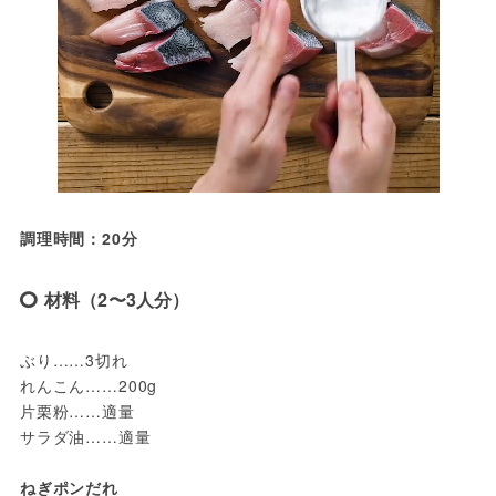
調理時間：20分
材料（2〜3人分）
ぶり……3切れ
れんこん……200g
片栗粉……適量
サラダ油……適量
ねぎポンだれ