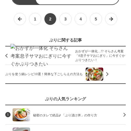
1
2
3
4
5
ぶりに関する記事
おかずが一体化…!? そらさん考案
「#息子サマおにぎり」に今すぐか
ぶりつきたい！
ぶりを使う鍋レシピ10選！簡単な下ごしらえの方法も
ぶりの人気ランキング
秘密のタレで絶品♪ 「ぶり漬け丼」の作り方
1