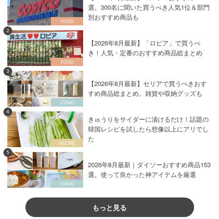
選。300名に聞いた買うべき人気1位＆部門
別おすすめ商品も
2
【2026年8月最新】「ロピア」で買うべ
き！人気・定番のおすすめ商品総まとめ
3
【2026年8月最新】セリアで買うべきおす
すめ商品総まとめ。雑貨や収納グッズも
4
きゅうりをサイダーに漬けるだけ！話題の
韓国レシピを試したら想像以上にアリでし
た
5
2026年8月最新｜ダイソーおすすめ商品153
選。使って良かった神アイテムを厳選
もっと見る