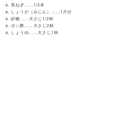
a. 長ねぎ……1/2本
a. しょうが（みじん）……1片分
a. 砂糖……大さじ1/2杯
a. ポン酢……大さじ2杯
a. しょうゆ……大さじ1杯