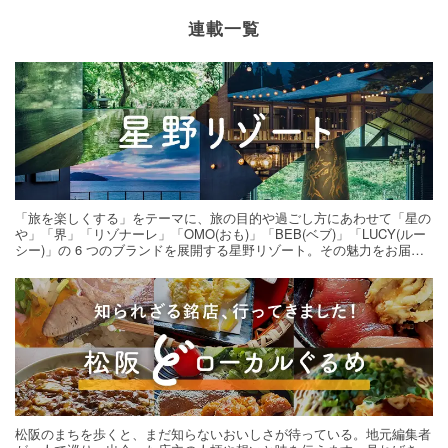
連載一覧
「旅を楽しくする」をテーマに、旅の目的や過ごし方にあわせて「星の
や」「界」「リゾナーレ」「OMO(おも)」「BEB(ベブ)」「LUCY(ルー
シー)」の 6 つのブランドを展開する星野リゾート。その魅力をお届け
する旅の連載。次の旅先探しのヒントにいかがですか？
松阪のまちを歩くと、まだ知らないおいしさが待っている。地元編集者