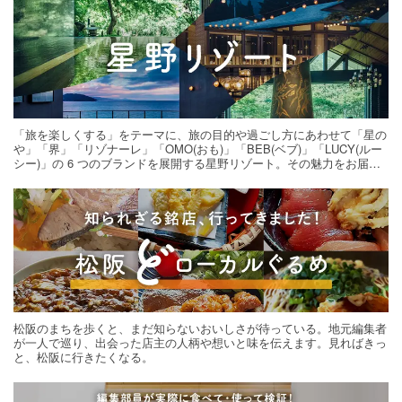
「旅を楽しくする」をテーマに、旅の目的や過ごし方にあわせて「星の
や」「界」「リゾナーレ」「OMO(おも)」「BEB(ベブ)」「LUCY(ルー
シー)」の 6 つのブランドを展開する星野リゾート。その魅力をお届け
する旅の連載。次の旅先探しのヒントにいかがですか？
松阪のまちを歩くと、まだ知らないおいしさが待っている。地元編集者
が一人で巡り、出会った店主の人柄や想いと味を伝えます。見ればきっ
と、松阪に行きたくなる。