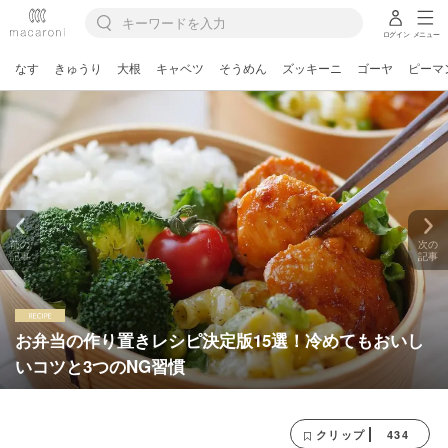
ログイン
メニュー
なす
きゅうり
大根
キャベツ
そうめん
ズッキーニ
ゴーヤ
ピーマ
前の
次の
記事
記事
お弁当の作り置きレシピ決定版15選！冷めてもおいし
いコツと3つのNG習慣
434
クリップ