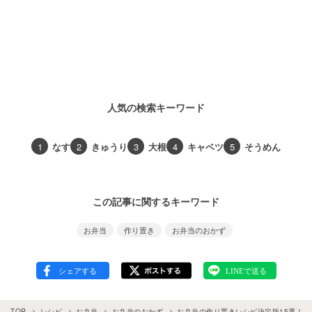
人気の検索キーワード
1
なす
2
きゅうり
3
大根
4
キャベツ
5
そうめん
この記事に関するキーワード
お弁当
作り置き
お弁当のおかず
TOP
レシピ
お弁当
お弁当のおかず
お弁当の作り置きレシピ決定版15選！冷