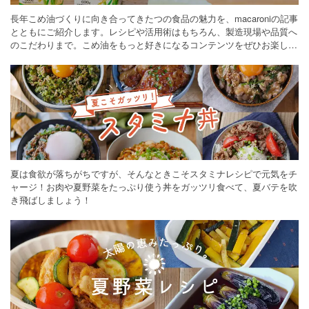
長年こめ油づくりに向き合ってきたつの食品の魅力を、macaroniの記事
とともにご紹介します。レシピや活用術はもちろん、製造現場や品質へ
のこだわりまで。こめ油をもっと好きになるコンテンツをぜひお楽しみ
ください。
夏は食欲が落ちがちですが、そんなときこそスタミナレシピで元気をチ
ャージ！お肉や夏野菜をたっぷり使う丼をガッツリ食べて、夏バテを吹
き飛ばしましょう！