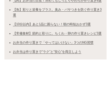
【肉】お弁当の主役！冷めてもしっとりやわらか作り置き6選
【魚】彩りと栄養をプラス。臭み・パサつきを防ぐ作り置き3
選
【10分以内】あと1品に困らない！朝の時短おかず3選
【常備食材】節約と彩りに。ちくわ・卵の作り置きレシピ3選
お弁当の作り置きで「やってはいけない」3つのNG習慣
お弁当は作り置きで“ラク”と“安心”を両立しよう