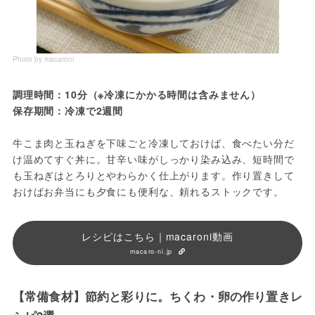
Photo by macaroni
調理時間：10分（※冷凍にかかる時間は含みません）
保存期間：冷凍で2週間
牛こま肉と玉ねぎを下味ごと冷凍しておけば、食べたい分だ
け温めてすぐ丼に。甘辛い味がしっかり染み込み、短時間で
も玉ねぎはとろりとやわらかく仕上がります。作り置きして
おけばお弁当にも夕食にも便利な、頼れるストックです。
レシピはこちら｜macaroni動画
macaro-ni.jp
【常備食材】節約と彩りに。ちくわ・卵の作り置きレ