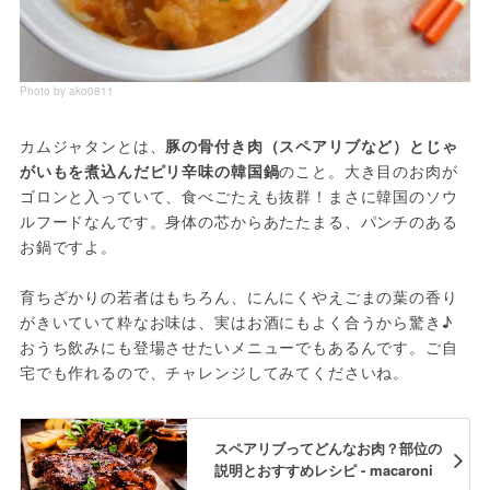
Photo by ako0811
カムジャタンとは、
豚の骨付き肉（スペアリブなど）とじゃ
がいもを煮込んだピリ辛味の韓国鍋
のこと。大き目のお肉が
ゴロンと入っていて、食べごたえも抜群！まさに韓国のソウ
ルフードなんです。身体の芯からあたたまる、パンチのある
お鍋ですよ。

育ちざかりの若者はもちろん、にんにくやえごまの葉の香り
がきいていて粋なお味は、実はお酒にもよく合うから驚き♪ 
おうち飲みにも登場させたいメニューでもあるんです。ご自
宅でも作れるので、チャレンジしてみてくださいね。
スペアリブってどんなお肉？部位の
説明とおすすめレシピ - macaroni