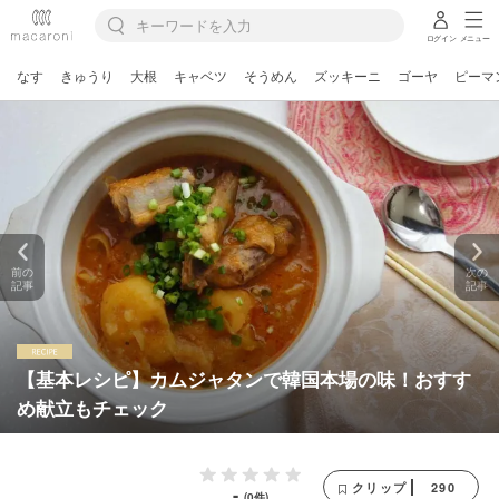
ログイン
メニュー
なす
きゅうり
大根
キャベツ
そうめん
ズッキーニ
ゴーヤ
ピーマ
前の
次の
記事
記事
【基本レシピ】カムジャタンで韓国本場の味！おすす
め献立もチェック
290
クリップ
-
(0件)