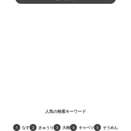
人気の検索キーワード
1
なす
2
きゅうり
3
大根
4
キャベツ
5
そうめん