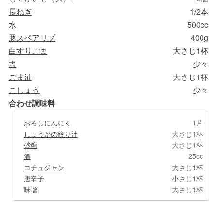
長ねぎ
1/2本
水
500cc
豚スペアリブ
400g
白すりごま
大さじ1杯
塩
少々
ごま油
大さじ1杯
こしょう
少々
合わせ調味料
おろしにんにく
1片
しょうがの絞り汁
大さじ1杯
砂糖
大さじ1杯
酒
25cc
コチュジャン
大さじ1杯
唐辛子
小さじ1杯
味噌
大さじ1杯