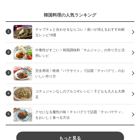
韓国料理の人気ランキング
チャプチェと合わせるならコレ！迷いが消えるおすすめ献
1
立レシピ19選
中毒性がすごい！韓国調味料「サムジャン」の作り方と活
2
用レシピ
完全再現！映画『パラサイト』で話題「チャパグリ」のお
3
いしい作り方
コチュジャンなしのプルコギレシピ！子どもも大人も大満
4
足
クセになる魔性の味！チャパグリで話題「チャパゲティ」
5
をおいしく食べる方法
もっと見る