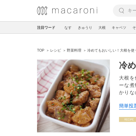
注目ワード
なす
きゅうり
大根
キャベツ
そ
TOP
レシピ
野菜料理
冷めてもおいしい！大根を使
冷め
大根を
ーな煮
かりな
簡単投票