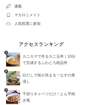
連載
マカロニメイト
人気投票に参加
アクセスランキング
1
カニカマで作るカニ玉丼｜10分
で完成するふわとろ絶品丼
2
白だしで味が決まる！なすの煮
浸し
3
千切りキャベツだけ！とん平焼
き風