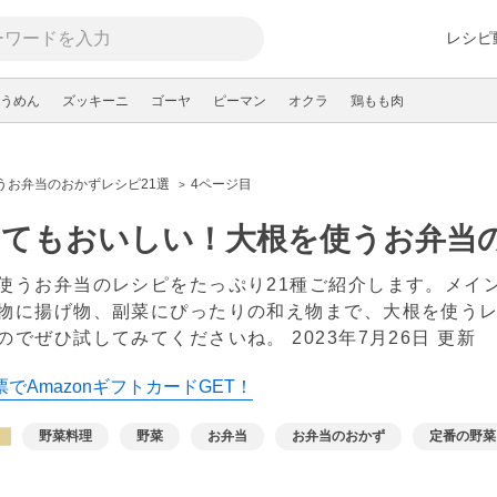
レシピ
うめん
ズッキーニ
ゴーヤ
ピーマン
オクラ
鶏もも肉
うお弁当のおかずレシピ21選
4ページ目
てもおいしい！大根を使うお弁当の
使うお弁当のレシピをたっぷり21種ご紹介します。メイ
物に揚げ物、副菜にぴったりの和え物まで、大根を使う
のでぜひ試してみてくださいね。
2023年7月26日 更新
でAmazonギフトカードGET！
野菜料理
野菜
お弁当
お弁当のおかず
定番の野菜