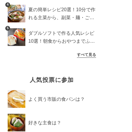
4
夏の簡単レシピ20選！10分で作
れる主菜から、副菜・麺・ごは
んまで一気に紹介
5
ダブルソフトで作る人気レシピ
10選！朝食からおやつまでふん
わり食パンを楽しむアレンジ
すべて見る
人気投票に参加
よく買う市販の食パンは？
好きな主食は？