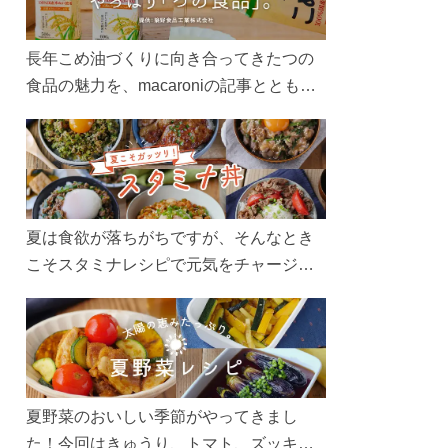
長年こめ油づくりに向き合ってきたつの
食品の魅力を、macaroniの記事とともに
ご紹介します。レシピや活用術はもちろ
ん、製造現場や品質へのこだわりまで。
こめ油をもっと好きになるコンテンツを
ぜひお楽しみください。
夏は食欲が落ちがちですが、そんなとき
こそスタミナレシピで元気をチャージ！
お肉や夏野菜をたっぷり使う丼をガッツ
リ食べて、夏バテを吹き飛ばしましょ
う！
夏野菜のおいしい季節がやってきまし
た！今回はきゅうり、トマト、ズッキー