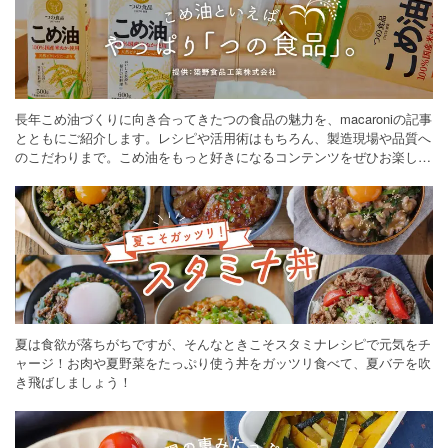
長年こめ油づくりに向き合ってきたつの食品の魅力を、macaroniの記事
とともにご紹介します。レシピや活用術はもちろん、製造現場や品質へ
のこだわりまで。こめ油をもっと好きになるコンテンツをぜひお楽しみ
ください。
夏は食欲が落ちがちですが、そんなときこそスタミナレシピで元気をチ
ャージ！お肉や夏野菜をたっぷり使う丼をガッツリ食べて、夏バテを吹
き飛ばしましょう！