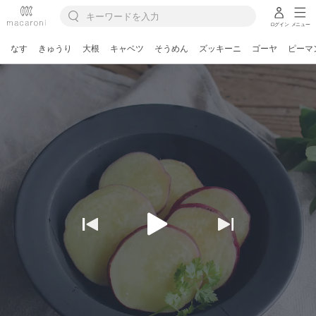
ログイン
メニュー
なす
きゅうり
大根
キャベツ
そうめん
ズッキーニ
ゴーヤ
ピーマ