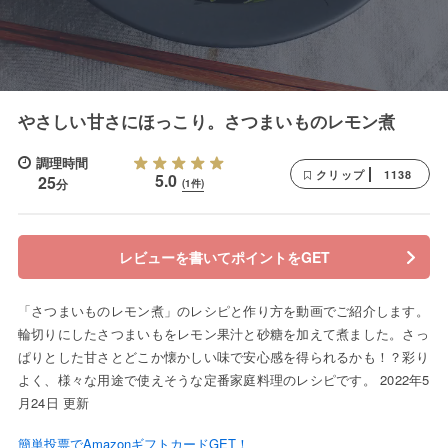
やさしい甘さにほっこり。さつまいものレモン煮
調理時間
1138
クリップ
5.0
25
分
(1件)
レビューを書いてポイントをGET
「さつまいものレモン煮」のレシピと作り方を動画でご紹介します。
輪切りにしたさつまいもをレモン果汁と砂糖を加えて煮ました。さっ
ぱりとした甘さとどこか懐かしい味で安心感を得られるかも！？彩り
よく、様々な用途で使えそうな定番家庭料理のレシピです。 2022年5
月24日 更新
簡単投票でAmazonギフトカードGET！