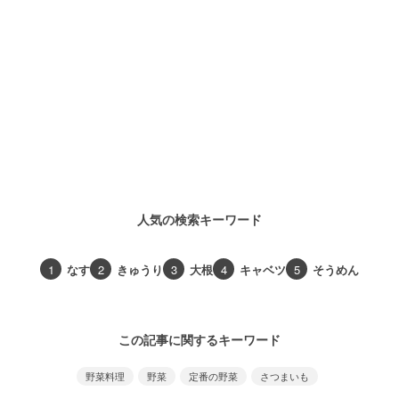
人気の検索キーワード
1
なす
2
きゅうり
3
大根
4
キャベツ
5
そうめん
この記事に関するキーワード
野菜料理
野菜
定番の野菜
さつまいも