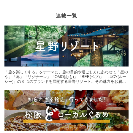
連載一覧
「旅を楽しくする」をテーマに、旅の目的や過ごし方にあわせて「星の
や」「界」「リゾナーレ」「OMO(おも)」「BEB(ベブ)」「LUCY(ルー
シー)」の 6 つのブランドを展開する星野リゾート。その魅力をお届け
する旅の連載。次の旅先探しのヒントにいかがですか？