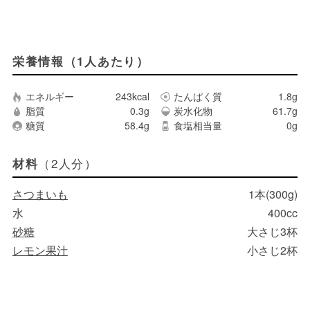
栄養情報（1人あたり）
エネルギー
243kcal
たんぱく質
1.8g
脂質
0.3g
炭水化物
61.7g
糖質
58.4g
食塩相当量
0g
（2人分）
材料
さつまいも
1本(300g)
水
400cc
砂糖
大さじ3杯
レモン果汁
小さじ2杯