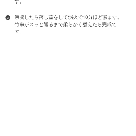
す。
沸騰したら落し蓋をして弱火で10分ほど煮ます。
3
竹串がスッと通るまで柔らかく煮えたら完成で
す。