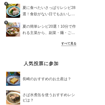
わり食パンを楽しむアレンジ
4
夏に食べたいさっぱりレシピ28
選！食欲がない日でもおいしい
簡単おかず・麺・ごはん
5
夏の簡単レシピ20選！10分で作
れる主菜から、副菜・麺・ごは
んまで一気に紹介
すべて見る
人気投票に参加
長崎のおすすめのお土産は？
さば水煮缶を使うおすすめレシ
ピは？