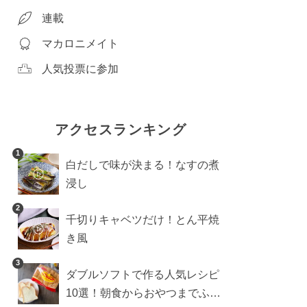
連載
マカロニメイト
人気投票に参加
アクセスランキング
1
白だしで味が決まる！なすの煮
浸し
2
千切りキャベツだけ！とん平焼
き風
3
ダブルソフトで作る人気レシピ
10選！朝食からおやつまでふん