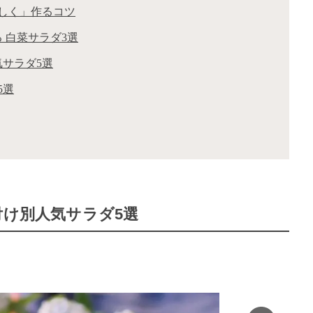
しく」作るコツ
 白菜サラダ3選
気サラダ5選
5選
付け別人気サラダ5選