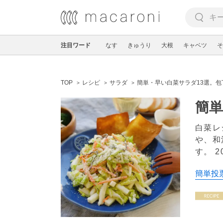
注目ワード
なす
きゅうり
大根
キャベツ
そ
TOP
レシピ
サラダ
簡単・早い白菜サラダ13選。
簡単
白菜レ
や、和
す。
2
簡単投票