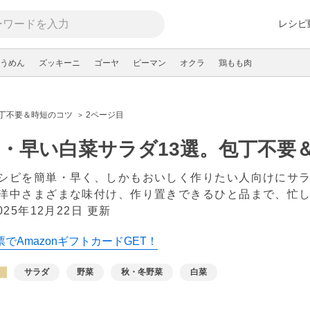
レシピ
うめん
ズッキーニ
ゴーヤ
ピーマン
オクラ
鶏もも肉
包丁不要＆時短のコツ
2ページ目
・早い白菜サラダ13選。包丁不要
シピを簡単・早く、しかもおいしく作りたい人向けにサ
洋中さまざまな味付け、作り置きできるひと品まで、忙
025年12月22日 更新
でAmazonギフトカードGET！
サラダ
野菜
秋・冬野菜
白菜