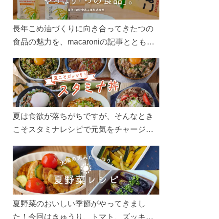
長年こめ油づくりに向き合ってきたつの
食品の魅力を、macaroniの記事とともに
ご紹介します。レシピや活用術はもちろ
ん、製造現場や品質へのこだわりまで。
こめ油をもっと好きになるコンテンツを
ぜひお楽しみください。
夏は食欲が落ちがちですが、そんなとき
こそスタミナレシピで元気をチャージ！
お肉や夏野菜をたっぷり使う丼をガッツ
リ食べて、夏バテを吹き飛ばしましょ
う！
夏野菜のおいしい季節がやってきまし
た！今回はきゅうり、トマト、ズッキー