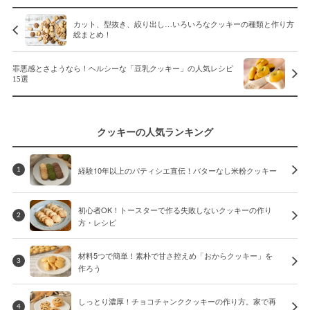
カット、型抜き、絞り出し…いろいろなクッキーの種類と作り方
総まとめ！
罪悪感とさようなら！ヘルシーな「豆乳クッキー」の人気レシピ
15選
クッキーの人気ランキング
経験10年以上のパティシエ直伝！バターなし米粉クッキー
1
初心者OK！トースターで作る失敗しないクッキーの作り
2
方・レシピ
材料5つで簡単！素朴で甘さ控えめ「おからクッキー」を
3
作ろう
しっとり濃厚！チョコチャンククッキーの作り方。家で再
4