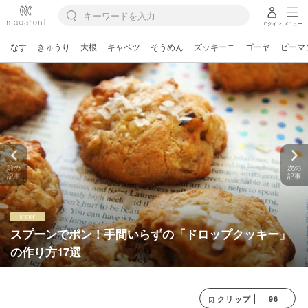
ログイン
メニュー
なす
きゅうり
大根
キャベツ
そうめん
ズッキーニ
ゴーヤ
ピーマ
前の
次の
記事
記事
スプーンでポン！手間いらずの「ドロップクッキー」
の作り方17選
96
クリップ