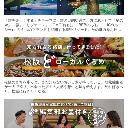
「旅を楽しくする」をテーマに、旅の目的や過ごし方にあわせて「星の
や」「界」「リゾナーレ」「OMO(おも)」「BEB(ベブ)」「LUCY(ルー
シー)」の 6 つのブランドを展開する星野リゾート。その魅力をお届け
する旅の連載。次の旅先探しのヒントにいかがですか？
松阪のまちを歩くと、まだ知らないおいしさが待っている。地元編集者
が一人で巡り、出会った店主の人柄や想いと味を伝えます。見ればきっ
と、松阪に行きたくなる。