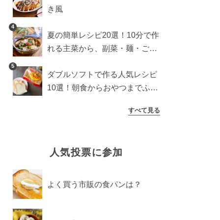
き風
4
夏の簡単レシピ20選！10分で作
れる主菜から、副菜・麺・ごは
んまで一気に紹介
5
ダブルソフトで作る人気レシピ
10選！朝食からおやつまでふん
わり食パンを楽しむアレンジ
すべて見る
人気投票に参加
よく買う市販の食パンは？