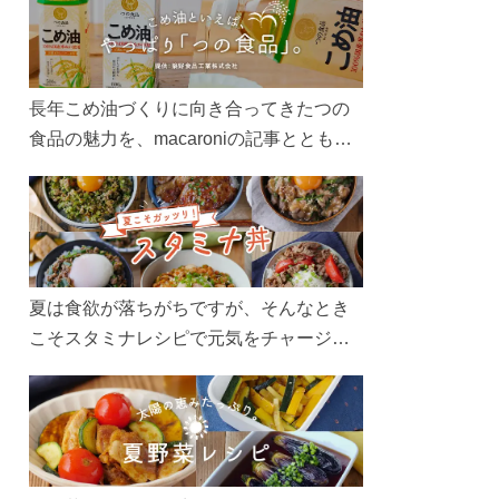
長年こめ油づくりに向き合ってきたつの
食品の魅力を、macaroniの記事とともに
ご紹介します。レシピや活用術はもちろ
ん、製造現場や品質へのこだわりまで。
こめ油をもっと好きになるコンテンツを
ぜひお楽しみください。
夏は食欲が落ちがちですが、そんなとき
こそスタミナレシピで元気をチャージ！
お肉や夏野菜をたっぷり使う丼をガッツ
リ食べて、夏バテを吹き飛ばしましょ
う！