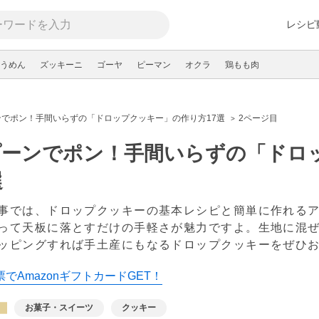
レシピ
うめん
ズッキーニ
ゴーヤ
ピーマン
オクラ
鶏もも肉
ンでポン！手間いらずの「ドロップクッキー」の作り方17選
2ページ目
プーンでポン！手間いらずの「ドロ
選
事では、ドロップクッキーの基本レシピと簡単に作れる
って天板に落とすだけの手軽さが魅力ですよ。生地に混
ッピングすれば手土産にもなるドロップクッキーをぜひ
でAmazonギフトカードGET！
お菓子・スイーツ
クッキー