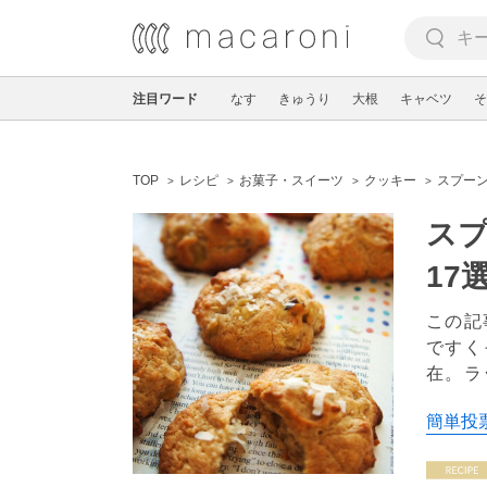
注目ワード
なす
きゅうり
大根
キャベツ
そ
TOP
レシピ
お菓子・スイーツ
クッキー
スプー
ス
17
この記
ですく
在。ラ
簡単投票