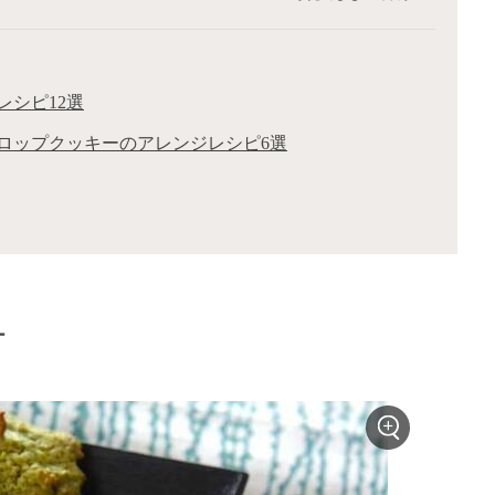
シピ12選
ロップクッキーのアレンジレシピ6選
ー