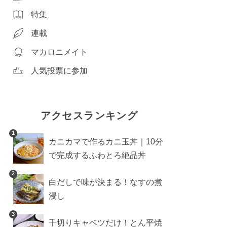
特集
連載
マカロニメイト
人気投票に参加
アクセスランキング
1
カニカマで作るカニ玉丼｜10分
で完成するふわとろ絶品丼
2
白だしで味が決まる！なすの煮
浸し
3
千切りキャベツだけ！とん平焼