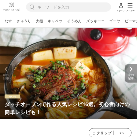
ログイン
メニュー
なす
きゅうり
大根
キャベツ
そうめん
ズッキーニ
ゴーヤ
ピーマ
前の
次の
記事
記事
ダッチオーブンで作る人気レシピ16選。初心者向けの
簡単レシピも！
76
クリップ