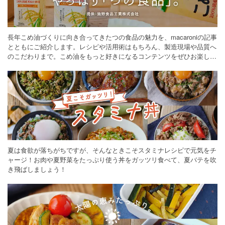
長年こめ油づくりに向き合ってきたつの食品の魅力を、macaroniの記事
とともにご紹介します。レシピや活用術はもちろん、製造現場や品質へ
のこだわりまで。こめ油をもっと好きになるコンテンツをぜひお楽しみ
ください。
夏は食欲が落ちがちですが、そんなときこそスタミナレシピで元気をチ
ャージ！お肉や夏野菜をたっぷり使う丼をガッツリ食べて、夏バテを吹
き飛ばしましょう！