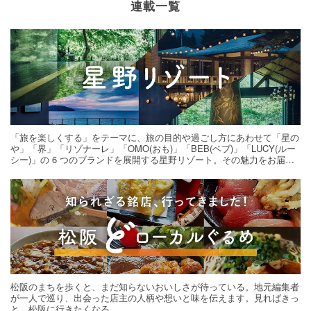
連載一覧
「旅を楽しくする」をテーマに、旅の目的や過ごし方にあわせて「星の
や」「界」「リゾナーレ」「OMO(おも)」「BEB(ベブ)」「LUCY(ルー
シー)」の 6 つのブランドを展開する星野リゾート。その魅力をお届け
する旅の連載。次の旅先探しのヒントにいかがですか？
松阪のまちを歩くと、まだ知らないおいしさが待っている。地元編集者
が一人で巡り、出会った店主の人柄や想いと味を伝えます。見ればきっ
と、松阪に行きたくなる。