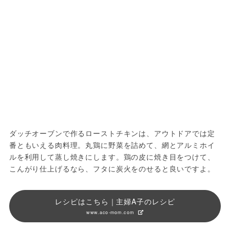
ダッチオーブンで作るローストチキンは、アウトドアでは定
番ともいえる肉料理。丸鶏に野菜を詰めて、網とアルミホイ
ルを利用して蒸し焼きにします。鶏の皮に焼き目をつけて、
こんがり仕上げるなら、フタに炭火をのせると良いですよ。
レシピはこちら｜主婦A子のレシピ
www.aco-mom.com