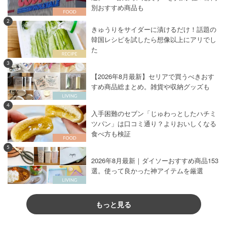
別おすすめ商品も
2
きゅうりをサイダーに漬けるだけ！話題の
韓国レシピを試したら想像以上にアリでし
た
3
【2026年8月最新】セリアで買うべきおす
すめ商品総まとめ。雑貨や収納グッズも
4
入手困難のセブン「じゅわっとしたハチミ
ツパン」は口コミ通り？よりおいしくなる
食べ方も検証
5
2026年8月最新｜ダイソーおすすめ商品153
選。使って良かった神アイテムを厳選
もっと見る