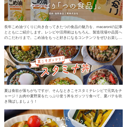
長年こめ油づくりに向き合ってきたつの食品の魅力を、macaroniの記事
とともにご紹介します。レシピや活用術はもちろん、製造現場や品質へ
のこだわりまで。こめ油をもっと好きになるコンテンツをぜひお楽しみ
ください。
夏は食欲が落ちがちですが、そんなときこそスタミナレシピで元気をチ
ャージ！お肉や夏野菜をたっぷり使う丼をガッツリ食べて、夏バテを吹
き飛ばしましょう！