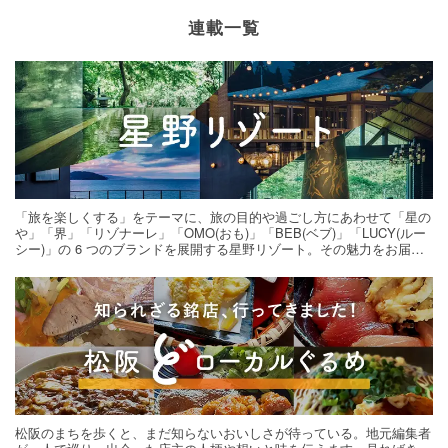
連載一覧
「旅を楽しくする」をテーマに、旅の目的や過ごし方にあわせて「星の
や」「界」「リゾナーレ」「OMO(おも)」「BEB(ベブ)」「LUCY(ルー
シー)」の 6 つのブランドを展開する星野リゾート。その魅力をお届け
する旅の連載。次の旅先探しのヒントにいかがですか？
松阪のまちを歩くと、まだ知らないおいしさが待っている。地元編集者