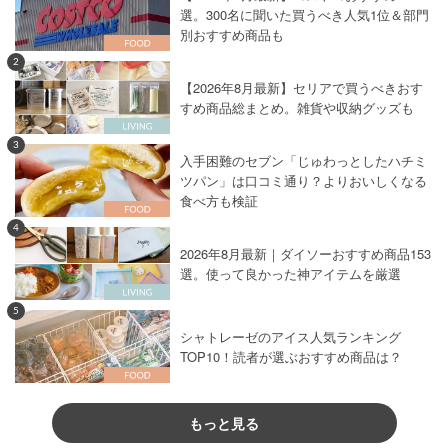
選。300名に聞いた買うべき人気1位＆部門
別おすすめ商品も
2
【2026年8月最新】セリアで買うべきおす
すめ商品総まとめ。雑貨や収納グッズも
3
入手困難のセブン「じゅわっとしたハチミ
ツパン」は口コミ通り？よりおいしくなる
食べ方も検証
4
2026年8月最新｜ダイソーおすすめ商品153
選。使って良かった神アイテムを厳選
5
シャトレーゼのアイス人気ランキング
TOP10！読者が選ぶおすすめ商品は？
もっと見る