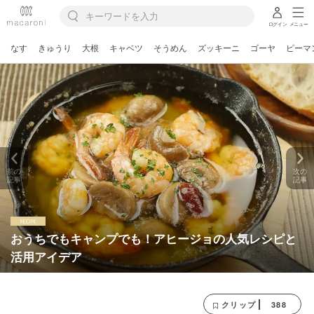
ログイン
メニュー
なす
きゅうり
大根
キャベツ
そうめん
ズッキーニ
ゴーヤ
ピーマ
前の
次の
記事
記事
おうちでもキャンプでも！アヒージョの人気レシピと
活用アイデア
388
クリップ