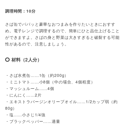
調理時間：10分
さば缶でパパッと豪華なおつまみを作りたいときにおすす
め。電子レンジで調理するので、簡単にひと品仕上げること
ができますよ。さばの身と野菜は大きすぎると破裂する可能
性があるので、注意しましょう。
材料（2人分）
・さば水煮缶……1缶（約200g）
・ミニトマト……小8個（中の場合、4個程度）
・マッシュルーム……4個
・にんにく……2片
・エキストラバージンオリーブオイル……1/2カップ弱（約
80g）
・塩……小さじ1/4強
・ブラックペッパー……適量