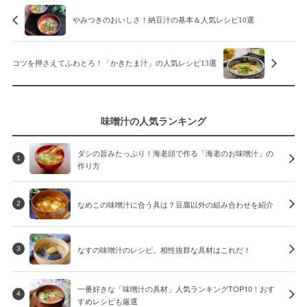
やみつきのおいしさ！納豆汁の基本＆人気レシピ10選
コツを押さえてふわとろ！「かきたま汁」の人気レシピ13選
味噌汁の人気ランキング
ダシの旨みたっぷり！海老頭で作る「海老のお味噌汁」の
1
作り方
なめこの味噌汁に合う具は？豆腐以外の組み合わせを紹介
2
なすの味噌汁のレシピ。相性抜群な具材はこれだ！
3
一番好きな「味噌汁の具材」人気ランキングTOP10！おす
4
すめレシピも厳選