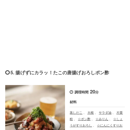
5. 揚げずにカラッ！たこの唐揚げおろしポン酢
20
調理時間
分
材料
蒸しだこ
、
大根
、
サラダ油
、
片栗
粉
、
☆ポン酢
、
☆みりん
、
☆しょ
うがすりおろし
、
☆にんにくすりお