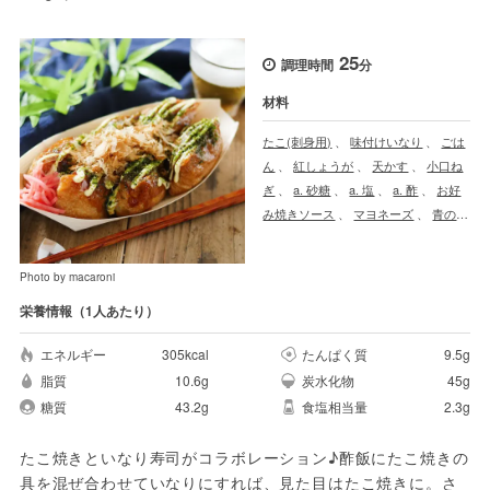
25
調理時間
分
材料
たこ(刺身用)
、
味付けいなり
、
ごは
ん
、
紅しょうが
、
天かす
、
小口ね
ぎ
、
a. 砂糖
、
a. 塩
、
a. 酢
、
お好
み焼きソース
、
マヨネーズ
、
青のり
、
かつおぶし
Photo by macaroni
栄養情報（1人あたり）
エネルギー
305kcal
たんぱく質
9.5g
脂質
10.6g
炭水化物
45g
糖質
43.2g
食塩相当量
2.3g
たこ焼きといなり寿司がコラボレーション♪酢飯にたこ焼きの
具を混ぜ合わせていなりにすれば、見た目はたこ焼きに。さ