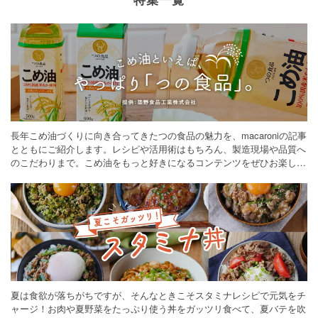
長年こめ油づくりに向き合ってきたつの食品の魅力を、macaroniの記事
とともにご紹介します。レシピや活用術はもちろん、製造現場や品質へ
のこだわりまで。こめ油をもっと好きになるコンテンツをぜひお楽しみ
ください。
夏は食欲が落ちがちですが、そんなときこそスタミナレシピで元気をチ
ャージ！お肉や夏野菜をたっぷり使う丼をガッツリ食べて、夏バテを吹