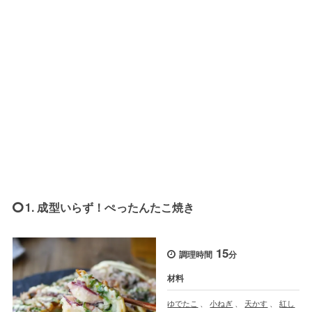
1. 成型いらず！ぺったんたこ焼き
15
調理時間
分
材料
ゆでたこ
、
小ねぎ
、
天かす
、
紅し