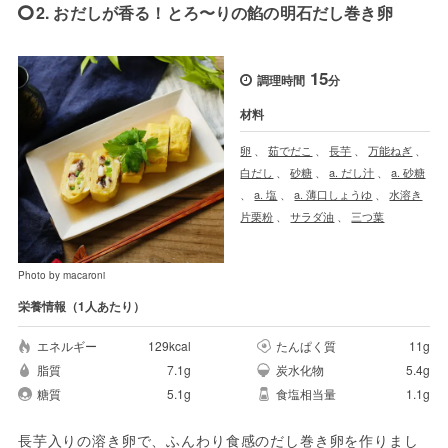
2. おだしが香る！とろ〜りの餡の明石だし巻き卵
15
調理時間
分
材料
卵
、
茹でだこ
、
長芋
、
万能ねぎ
、
白だし
、
砂糖
、
a. だし汁
、
a. 砂糖
、
a. 塩
、
a. 薄口しょうゆ
、
水溶き
片栗粉
、
サラダ油
、
三つ葉
Photo by macaroni
栄養情報（1人あたり）
エネルギー
129kcal
たんぱく質
11g
脂質
7.1g
炭水化物
5.4g
糖質
5.1g
食塩相当量
1.1g
長芋入りの溶き卵で、ふんわり食感のだし巻き卵を作りまし