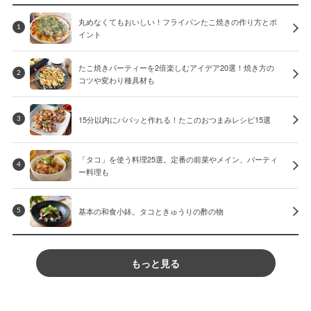
丸めなくてもおいしい！フライパンたこ焼きの作り方とポ
1
イント
たこ焼きパーティーを2倍楽しむアイデア20選！焼き方の
2
コツや変わり種具材も
15分以内にパパッと作れる！たこのおつまみレシピ15選
3
「タコ」を使う料理25選。定番の前菜やメイン、パーティ
4
ー料理も
基本の和食小鉢。タコときゅうりの酢の物
5
もっと見る