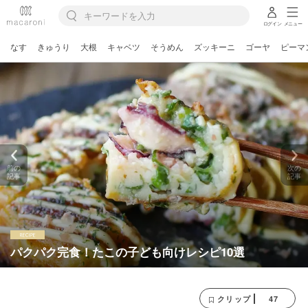
ログイン
メニュー
なす
きゅうり
大根
キャベツ
そうめん
ズッキーニ
ゴーヤ
ピーマ
前の
次の
記事
記事
パクパク完食！たこの子ども向けレシピ10選
47
クリップ