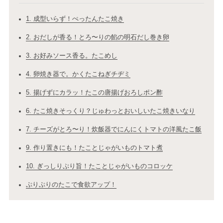
1. 成型いらず！ぺったんたこ焼き
2. おだしが香る！とろ〜りの餡の明石だし巻き卵
3. お好みソース香る。たこめし
4. 卵焼き器で。かくたこねぎチヂミ
5. 揚げずにカラッ！たこの唐揚げおろしポン酢
6. たこ焼きそっくり？じゅわっとおいしいたこ焼きいなり
7. チーズがとろ〜り！炊飯器でにんにくトマトの洋風たこ飯
9. 作り置きにも！たことじゃがいものトマト煮
10. ぎっしりぷり旨！たことじゃがいものコロッケ
ぷりぷりのたこで食欲アップ！