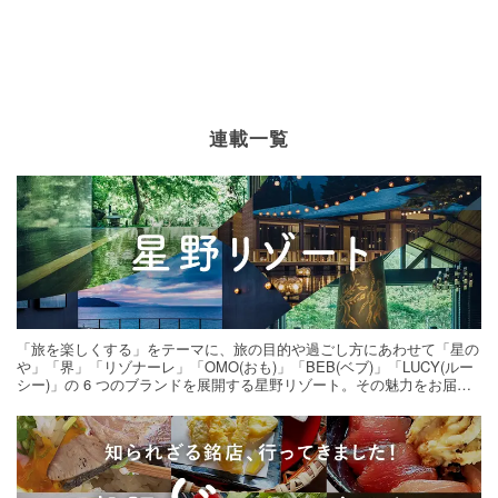
連載一覧
「旅を楽しくする」をテーマに、旅の目的や過ごし方にあわせて「星の
や」「界」「リゾナーレ」「OMO(おも)」「BEB(ベブ)」「LUCY(ルー
シー)」の 6 つのブランドを展開する星野リゾート。その魅力をお届け
する旅の連載。次の旅先探しのヒントにいかがですか？