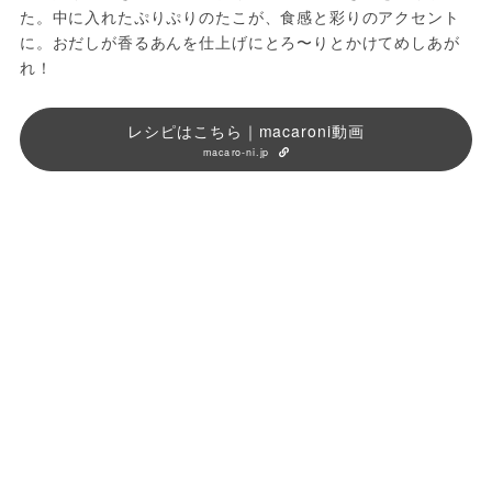
た。中に入れたぷりぷりのたこが、食感と彩りのアクセント
に。おだしが香るあんを仕上げにとろ〜りとかけてめしあが
れ！
レシピはこちら｜macaroni動画
macaro-ni.jp