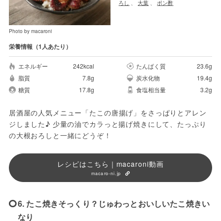
ろし
、
大葉
、
ポン酢
Photo by macaroni
栄養情報（1人あたり）
エネルギー
242kcal
たんぱく質
23.6g
脂質
7.8g
炭水化物
19.4g
糖質
17.8g
食塩相当量
3.2g
居酒屋の人気メニュー「たこの唐揚げ」をさっぱりとアレン
ジしました♪ 少量の油でカラっと揚げ焼きにして、たっぷり
の大根おろしと一緒にどうぞ！
レシピはこちら｜macaroni動画
macaro-ni.jp
6. たこ焼きそっくり？じゅわっとおいしいたこ焼きい
なり