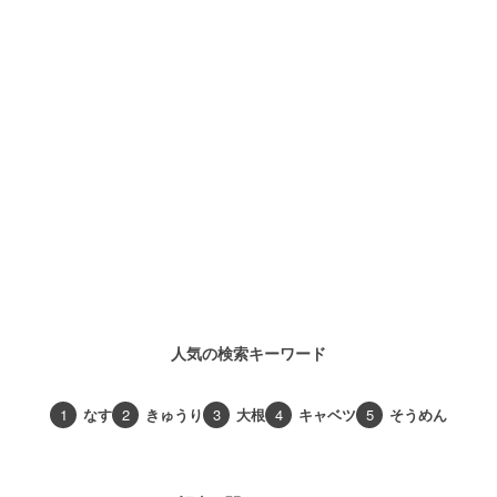
人気の検索キーワード
1
なす
2
きゅうり
3
大根
4
キャベツ
5
そうめん