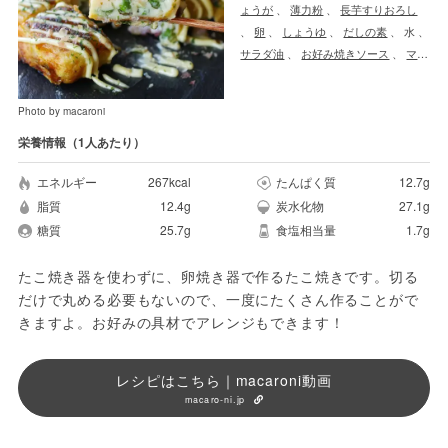
ょうが
、
薄力粉
、
長芋すりおろし
、
卵
、
しょうゆ
、
だしの素
、
水
、
サラダ油
、
お好み焼きソース
、
マヨ
ネーズ
、
青のり
、
かつおぶし
Photo by macaroni
栄養情報（1人あたり）
エネルギー
267kcal
たんぱく質
12.7g
脂質
12.4g
炭水化物
27.1g
糖質
25.7g
食塩相当量
1.7g
たこ焼き器を使わずに、卵焼き器で作るたこ焼きです。切る
だけで丸める必要もないので、一度にたくさん作ることがで
きますよ。お好みの具材でアレンジもできます！
レシピはこちら｜macaroni動画
macaro-ni.jp