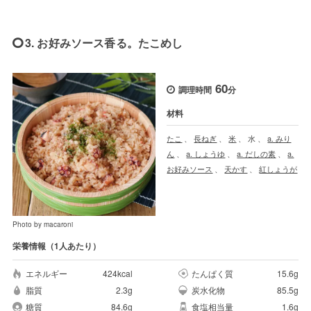
3. お好みソース香る。たこめし
60
調理時間
分
材料
たこ
、
長ねぎ
、
米
、
水
、
a. みり
ん
、
a. しょうゆ
、
a. だしの素
、
a.
お好みソース
、
天かす
、
紅しょうが
Photo by macaroni
栄養情報（1人あたり）
エネルギー
424kcal
たんぱく質
15.6g
脂質
2.3g
炭水化物
85.5g
糖質
84.6g
食塩相当量
1.6g