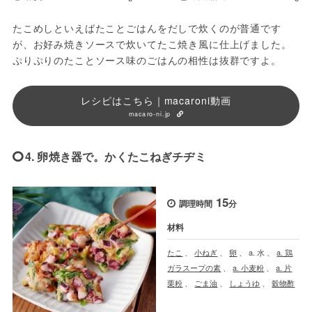
たこめしといえばたことごはんをだしで炊くのが普通です
が、お好み焼きソースで炊いてたこ焼き風に仕上げました。
ぷりぷりのたことソース味のごはんの相性は抜群ですよ。
レシピはこちら｜macaroni動画
macaro-ni.jp
4. 卵焼き器で。かくたこねぎチヂミ
15
調理時間
分
材料
たこ
、
小ねぎ
、
卵
、
a. 水
、
a. 鶏
ガラスープの素
、
a. 小麦粉
、
a. 片
栗粉
、
ごま油
、
しょうゆ
、
穀物酢