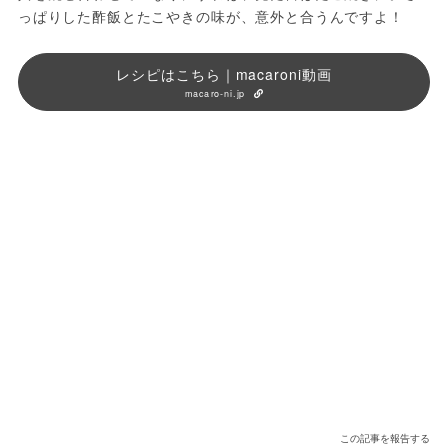
っぱりした酢飯とたこやきの味が、意外と合うんですよ！
レシピはこちら｜macaroni動画
macaro-ni.jp
この記事を報告する