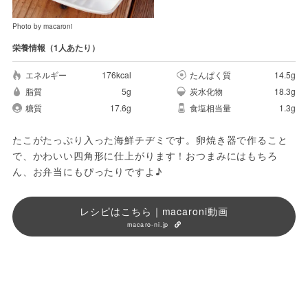
Photo by macaroni
栄養情報（1人あたり）
エネルギー
176kcal
たんぱく質
14.5g
脂質
5g
炭水化物
18.3g
糖質
17.6g
食塩相当量
1.3g
たこがたっぷり入った海鮮チヂミです。卵焼き器で作ること
で、かわいい四角形に仕上がります！おつまみにはもちろ
ん、お弁当にもぴったりですよ♪
レシピはこちら｜macaroni動画
macaro-ni.jp