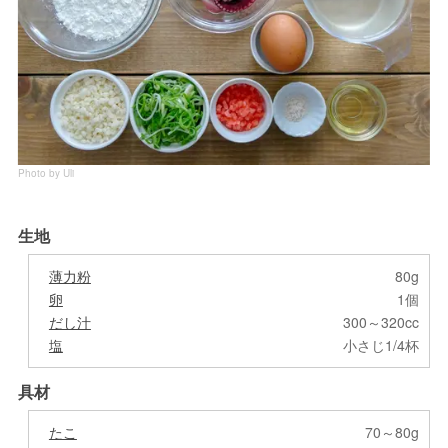
Photo by Uli
生地
薄力粉
80g
卵
1個
だし汁
300～320cc
塩
小さじ1/4杯
具材
たこ
70～80g