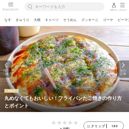
ログイン
メニュー
なす
きゅうり
大根
キャベツ
そうめん
ズッキーニ
ゴーヤ
ピーマ
前の
次の
記事
記事
丸めなくてもおいしい！フライパンたこ焼きの作り方
とポイント
190
クリップ
-
(0件)