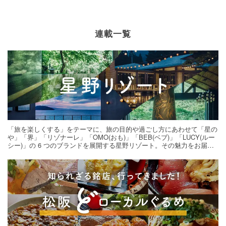
連載一覧
「旅を楽しくする」をテーマに、旅の目的や過ごし方にあわせて「星の
や」「界」「リゾナーレ」「OMO(おも)」「BEB(ベブ)」「LUCY(ルー
シー)」の 6 つのブランドを展開する星野リゾート。その魅力をお届け
する旅の連載。次の旅先探しのヒントにいかがですか？