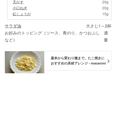
天かす
20g
小口ねぎ
20g
紅しょうが
15g
サラダ油
大さじ1～2杯
お好みのトッピング（ソース、青のり、かつおぶし
適
など）
量
基本から変わり種まで。たこ焼きに
おすすめの具材アレンジ - macaroni