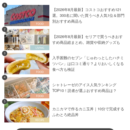
1
【2026年8月最新】コストコおすすめ121
選。300名に聞いた買うべき人気1位＆部門
別おすすめ商品も
2
【2026年8月最新】セリアで買うべきおす
すめ商品総まとめ。雑貨や収納グッズも
3
入手困難のセブン「じゅわっとしたハチミ
ツパン」は口コミ通り？よりおいしくなる
食べ方も検証
4
シャトレーゼのアイス人気ランキング
TOP10！読者が選ぶおすすめ商品は？
5
カニカマで作るカニ玉丼｜10分で完成する
ふわとろ絶品丼