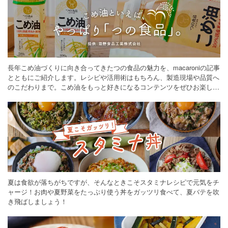
長年こめ油づくりに向き合ってきたつの食品の魅力を、macaroniの記事
とともにご紹介します。レシピや活用術はもちろん、製造現場や品質へ
のこだわりまで。こめ油をもっと好きになるコンテンツをぜひお楽しみ
ください。
夏は食欲が落ちがちですが、そんなときこそスタミナレシピで元気をチ
ャージ！お肉や夏野菜をたっぷり使う丼をガッツリ食べて、夏バテを吹
き飛ばしましょう！