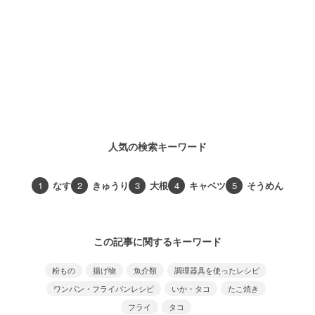
人気の検索キーワード
1
なす
2
きゅうり
3
大根
4
キャベツ
5
そうめん
この記事に関するキーワード
粉もの
揚げ物
魚介類
調理器具を使ったレシピ
ワンパン・フライパンレシピ
いか・タコ
たこ焼き
フライ
タコ