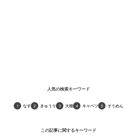
人気の検索キーワード
1
なす
2
きゅうり
3
大根
4
キャベツ
5
そうめん
この記事に関するキーワード