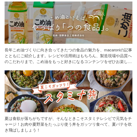
長年こめ油づくりに向き合ってきたつの食品の魅力を、macaroniの記事
とともにご紹介します。レシピや活用術はもちろん、製造現場や品質へ
のこだわりまで。こめ油をもっと好きになるコンテンツをぜひお楽しみ
ください。
夏は食欲が落ちがちですが、そんなときこそスタミナレシピで元気をチ
ャージ！お肉や夏野菜をたっぷり使う丼をガッツリ食べて、夏バテを吹
き飛ばしましょう！