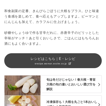
和食副菜の定番、きんぴらごぼうに大根をプラス。ひと味違
う食感を楽しめて、食べ応えもアップしますよ。ピーマンと
にんじんも加えて、カラフルに仕上げましょう。
砂糖やしょうゆで作る甘辛だれに、赤唐辛子のピリッとした
辛味がマッチ！あと引くおいしさで、ごはんにはもちろんお
酒にもよく合いますよ。
レシピはこちら｜E・レシピ
erecipe.woman.excite.co.jp
旬は冬だけじゃない！春大根・青首
大根の旬の違いとおいしい選び方を
解説
冷凍保存も！大根を丸ごと1本おいし