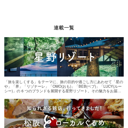
連載一覧
「旅を楽しくする」をテーマに、旅の目的や過ごし方にあわせて「星の
や」「界」「リゾナーレ」「OMO(おも)」「BEB(ベブ)」「LUCY(ルー
シー)」の 6 つのブランドを展開する星野リゾート。その魅力をお届け
する旅の連載。次の旅先探しのヒントにいかがですか？