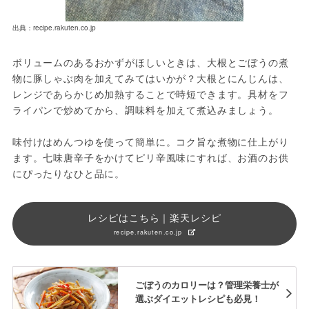
出典：recipe.rakuten.co.jp
ボリュームのあるおかずがほしいときは、大根とごぼうの煮
物に豚しゃぶ肉を加えてみてはいかが？大根とにんじんは、
レンジであらかじめ加熱することで時短できます。具材をフ
ライパンで炒めてから、調味料を加えて煮込みましょう。
味付けはめんつゆを使って簡単に。コク旨な煮物に仕上がり
ます。七味唐辛子をかけてピリ辛風味にすれば、お酒のお供
にぴったりなひと品に。
レシピはこちら｜楽天レシピ
recipe.rakuten.co.jp
ごぼうのカロリーは？管理栄養士が
選ぶダイエットレシピも必見！