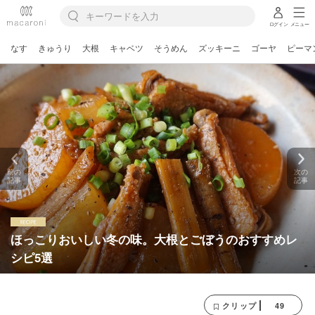
ログイン
メニュー
なす
きゅうり
大根
キャベツ
そうめん
ズッキーニ
ゴーヤ
ピーマ
前の
次の
記事
記事
ほっこりおいしい冬の味。大根とごぼうのおすすめレ
シピ5選
49
クリップ