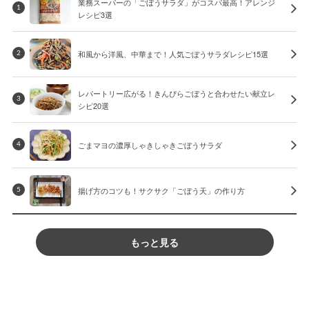
業務スーパーの「ごぼうサラダ」がコスパ最高！アレンジ
1
レシピ3選
和風から洋風、中華まで！人気ごぼうサラダレシピ15選
2
レパートリー広がる！きんぴらごぼうと合わせたい献立レ
3
シピ20選
ごまマヨの濃厚しゃきしゃきごぼうサラダ
4
揚げ方のコツも！サクサク「ごぼう天」の作り方
5
もっと見る