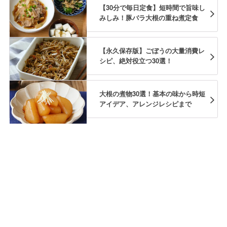
【30分で毎日定食】短時間で旨味し
みしみ！豚バラ大根の重ね煮定食
【永久保存版】ごぼうの大量消費レ
シピ、絶対役立つ30選！
大根の煮物30選！基本の味から時短
アイデア、アレンジレシピまで