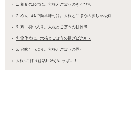
1. 和食のお供に。大根とごぼうのきんぴら
2. めんつゆで簡単味付け。大根とごぼうの豚しゃぶ煮
3. 鶏手羽中入り。大根とごぼうの甘酢煮
4. 箸休めに。大根とごぼうの揚げピクルス
5. 旨味たっぷり。大根とごぼうの豚汁
大根×ごぼうは活用法がいっぱい！