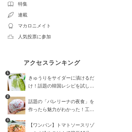
特集
連載
マカロニメイト
人気投票に参加
アクセスランキング
1
きゅうりをサイダーに漬けるだ
け！話題の韓国レシピを試した
ら想像以上にアリでした
2
話題の「バレリーナの夜食」を
作ったら魅力がわかった！工程
10分の作り方
3
【ワンパン】トマトソースリゾ