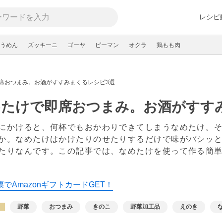
レシピ
うめん
ズッキーニ
ゴーヤ
ピーマン
オクラ
鶏もも肉
席おつまみ。お酒がすすみまくるレシピ3選
めたけで即席おつまみ。お酒がすす
にかけると、何杯でもおかわりできてしまうなめたけ。
か。なめたけはかけたりのせたりするだけで味がバシッ
たりなんです。この記事では、なめたけを使って作る簡
新
でAmazonギフトカードGET！
野菜
おつまみ
きのこ
野菜加工品
えのき