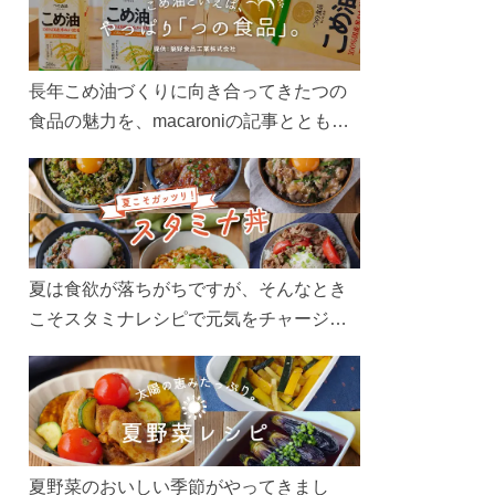
長年こめ油づくりに向き合ってきたつの
食品の魅力を、macaroniの記事とともに
ご紹介します。レシピや活用術はもちろ
ん、製造現場や品質へのこだわりまで。
こめ油をもっと好きになるコンテンツを
ぜひお楽しみください。
夏は食欲が落ちがちですが、そんなとき
こそスタミナレシピで元気をチャージ！
お肉や夏野菜をたっぷり使う丼をガッツ
リ食べて、夏バテを吹き飛ばしましょ
う！
夏野菜のおいしい季節がやってきまし