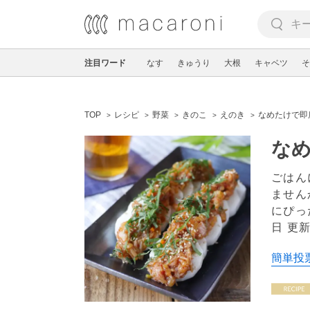
注目ワード
なす
きゅうり
大根
キャベツ
そ
TOP
レシピ
野菜
きのこ
えのき
なめたけで即
な
ごはん
ません
にぴっ
日 更
簡単投票