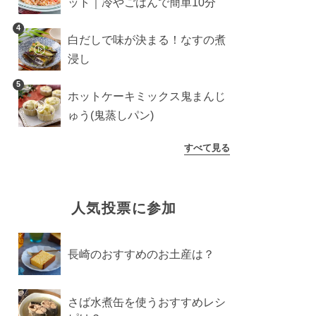
ット｜冷やごはんで簡単10分
4
白だしで味が決まる！なすの煮
浸し
5
ホットケーキミックス鬼まんじ
ゅう(鬼蒸しパン)
すべて見る
人気投票に参加
長崎のおすすめのお土産は？
さば水煮缶を使うおすすめレシ