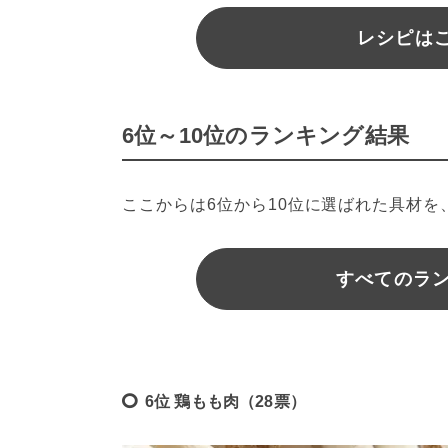
レシピはこ
6位～10位のランキング結果
ここからは6位から10位に選ばれた具材
すべてのラ
6位 鶏もも肉（28票）