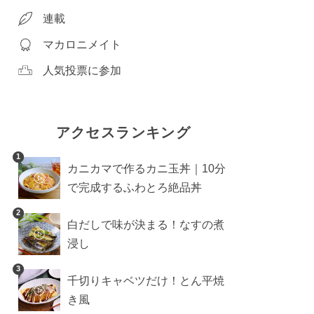
連載
マカロニメイト
人気投票に参加
アクセスランキング
1
カニカマで作るカニ玉丼｜10分
で完成するふわとろ絶品丼
2
白だしで味が決まる！なすの煮
浸し
3
千切りキャベツだけ！とん平焼
き風