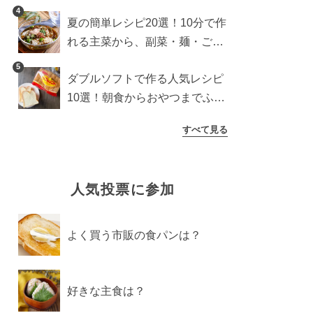
4
夏の簡単レシピ20選！10分で作
れる主菜から、副菜・麺・ごは
んまで一気に紹介
5
ダブルソフトで作る人気レシピ
10選！朝食からおやつまでふん
わり食パンを楽しむアレンジ
すべて見る
人気投票に参加
よく買う市販の食パンは？
好きな主食は？