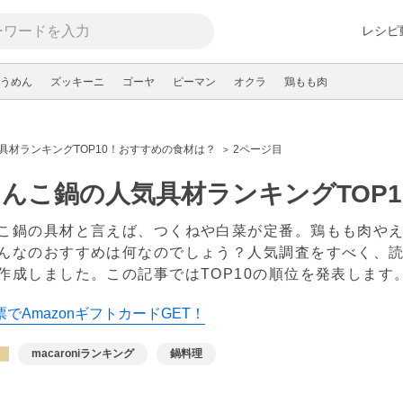
レシピ
うめん
ズッキーニ
ゴーヤ
ピーマン
オクラ
鶏もも肉
具材ランキングTOP10！おすすめの食材は？
2ページ目
んこ鍋の人気具材ランキングTOP
こ鍋の具材と言えば、つくねや白菜が定番。鶏もも肉や
んなのおすすめは何なのでしょう？人気調査をすべく、
作成しました。この記事ではTOP10の順位を発表します
でAmazonギフトカードGET！
macaroniランキング
鍋料理