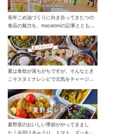
長年こめ油づくりに向き合ってきたつの
食品の魅力を、macaroniの記事とともに
ご紹介します。レシピや活用術はもちろ
ん、製造現場や品質へのこだわりまで。
こめ油をもっと好きになるコンテンツを
ぜひお楽しみください。
夏は食欲が落ちがちですが、そんなとき
こそスタミナレシピで元気をチャージ！
お肉や夏野菜をたっぷり使う丼をガッツ
リ食べて、夏バテを吹き飛ばしましょ
う！
夏野菜のおいしい季節がやってきまし
た！今回はきゅうり、トマト、ズッキー