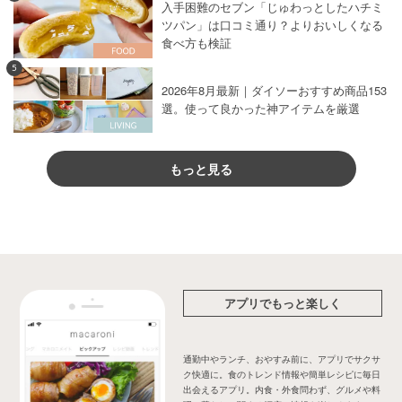
入手困難のセブン「じゅわっとしたハチミ
ツパン」は口コミ通り？よりおいしくなる
食べ方も検証
5
2026年8月最新｜ダイソーおすすめ商品153
選。使って良かった神アイテムを厳選
もっと見る
アプリでもっと楽しく
通勤中やランチ、おやすみ前に、アプリでサクサ
ク快適に。食のトレンド情報や簡単レシピに毎日
出会えるアプリ。内食・外食問わず、グルメや料