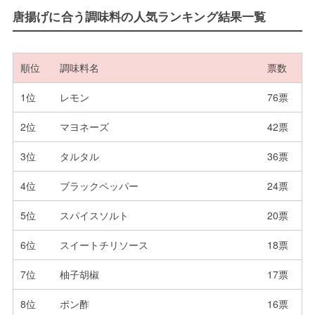
唐揚げに合う調味料の人気ランキング結果一覧
順位
調味料名
票数
1位
レモン
76票
2位
マヨネーズ
42票
3位
タルタル
36票
4位
ブラックペッパー
24票
5位
スパイスソルト
20票
6位
スイートチリソース
18票
7位
柚子胡椒
17票
8位
ポン酢
16票