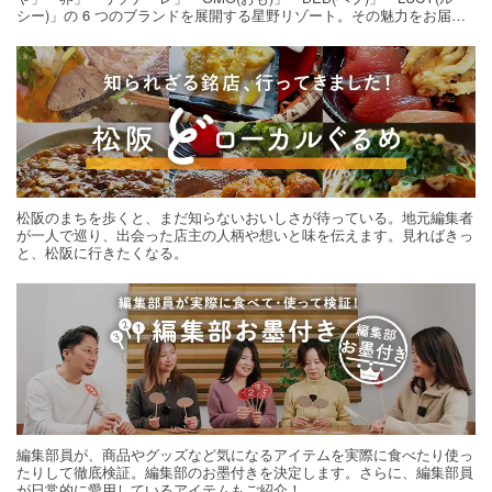
シー)」の 6 つのブランドを展開する星野リゾート。その魅力をお届け
する旅の連載。次の旅先探しのヒントにいかがですか？
松阪のまちを歩くと、まだ知らないおいしさが待っている。地元編集者
が一人で巡り、出会った店主の人柄や想いと味を伝えます。見ればきっ
と、松阪に行きたくなる。
編集部員が、商品やグッズなど気になるアイテムを実際に食べたり使っ
たりして徹底検証。編集部のお墨付きを決定します。さらに、編集部員
が日常的に愛用しているアイテムもご紹介！