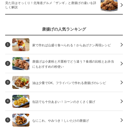
見た目はそっくり！北海道グルメ「ザンギ」と唐揚げの違いを詳
しく解説
唐揚げの人気ランキング
家で作れば山盛り食べられる！からあげクン再現レシピ
1
唐揚げは小麦粉と片栗粉でどう違う？食感の比較とお弁当
2
にもおすすめの粉使い
油は少量でOK。フライパンで作れる唐揚げのレシピ
3
缶詰でも十分あまい！コーンのさくさく揚げ
4
なにこれ、やみつき！しいたけの唐揚げ
5