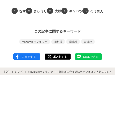
1
なす
2
きゅうり
3
大根
4
キャベツ
5
そうめん
この記事に関するキーワード
macaroniランキング
肉料理
調味料
唐揚げ
TOP
レシピ
macaroniランキング
唐揚げに合う調味料といえば？人気のタレランキ