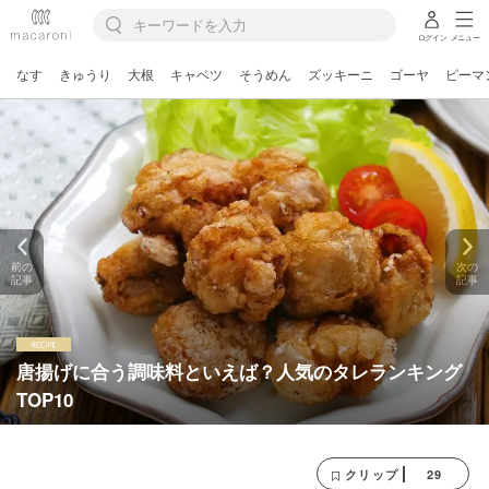
ログイン
メニュー
なす
きゅうり
大根
キャベツ
そうめん
ズッキーニ
ゴーヤ
ピーマ
前の
次の
記事
記事
唐揚げに合う調味料といえば？人気のタレランキング
TOP10
29
クリップ