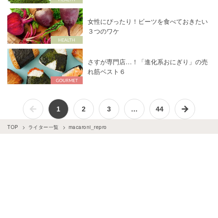
女性にぴったり！ビーツを食べておきたい
３つのワケ
さすが専門店…！「進化系おにぎり」の売
れ筋ベスト６
1
2
3
…
44
TOP
ライター一覧
macaroni_repro