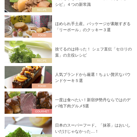
シピ」４つの新常識
ほめられ手土産。パッケージが素敵すぎる
「リーポール」のクッキー３選
捨てるのは待った！ シェフ直伝「セロリの
葉」の主役レシピ
人気ブランドから厳選！ちょい贅沢なパウ
ンドケーキ５選
一度は食べたい！新宿伊勢丹ならではのデ
パ地下肉グルメ5選
日本のスーパーフード。「抹茶」はおいし
いだけじゃなかった…！