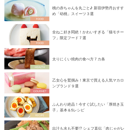
桃の赤ちゃんを丸ごと♪ 新宿伊勢丹おすす
め「幼桃」スイーツ３選
全ねこ好き悶絶！かわいすぎる「猫モチー
フ」限定フード７選
太りにくい焼肉の食べ方７カ条
乙女心を鷲掴み！東京で買える人気マカロ
ンブランド９選
ふんわり絶品！今すぐ試したい「厚焼き玉
子」基本＆5レシピ
出汁も水も不要!? シェフ直伝「肉じゃがレ