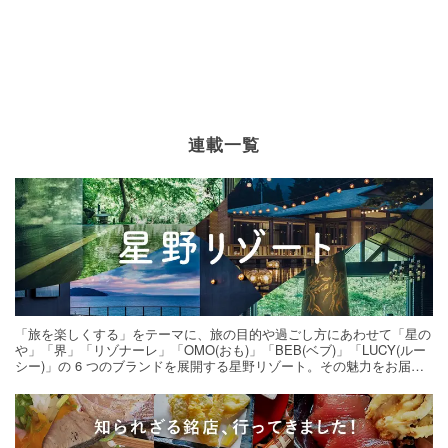
連載一覧
「旅を楽しくする」をテーマに、旅の目的や過ごし方にあわせて「星の
や」「界」「リゾナーレ」「OMO(おも)」「BEB(ベブ)」「LUCY(ルー
シー)」の 6 つのブランドを展開する星野リゾート。その魅力をお届け
する旅の連載。次の旅先探しのヒントにいかがですか？