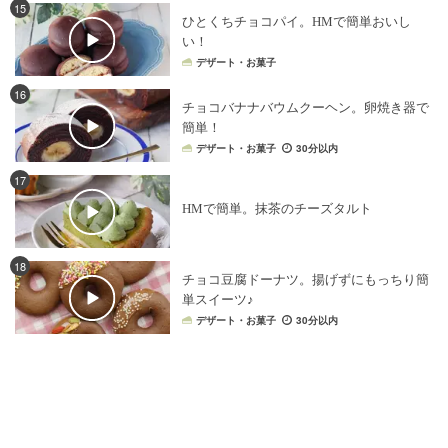
15
バレンタインレシピ
×
ナッツ
ひとくちチョコパイ。HMで簡単おいし
バレンタインレシピ
×
マフィン
い！
デザート・お菓子
バレンタインレシピ
×
パイ
バレンタインレシピ
×
米粉
16
ホットケーキミックス
×
ピザ
チョコバナナバウムクーヘン。卵焼き器で
バレンタインレシピ
×
スコーン
簡単！
デザート・お菓子
30分以内
バレンタインレシピ
×
チョコレート・ココア
17
バレンタインレシピ
×
生クリーム
HMで簡単。抹茶のチーズタルト
ホットケーキミックス
×
焼き菓子
バレンタインレシピ
×
ムース
バレンタインレシピ
×
果物
18
バレンタインレシピ
×
チーズ
バレンタインレシピ
×
お酒
チョコ豆腐ドーナツ。揚げずにもっちり簡
バレンタインレシピ
×
くるみ
単スイーツ♪
デザート・お菓子
30分以内