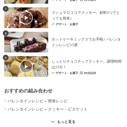
7
マシュマロココアクッキー。材料5つでと
っても簡単♪
デザート・お菓子
8
ホットケーキミックスでお手軽♪ バレンタ
インレシピ15選
9
しっとりチョコチップクッキー。調理時間
は15分！
デザート・お菓子
20分以内
おすすめの組み合わせ
バレンタインレシピ
×
簡単レシピ
バレンタインレシピ
×
クッキー・ビスケット
ホットケーキミックス
×
パン
もっと見る
ホットケーキミックス
×
ケーキ