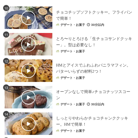
バレンタインレシピ
×
いちご
10
チョコチップソフトクッキー。フライパン
ホットケーキミックス
×
お菓子・スイーツ
で簡単！
バレンタインレシピ
×
ホワイトチョコレート
デザート・お菓子
30分以内
ホットケーキミックス
×
ドーナツ
11
とろ〜りとろける「生チョコサンドクッキ
バレンタインレシピ
×
マシュマロ
ー」。型は必要なし！
バレンタインレシピ
×
ガトーショコラ
デザート・お菓子
バレンタインレシピ
×
生チョコ
12
HMとアイスでふわふわバニラマフィン。
バレンタインレシピ
×
お菓子・スイーツ
バターいらずの材料2つ！
バレンタインレシピ
×
チーズケーキ
デザート・お菓子
バレンタインレシピ
×
ブラウニー
13
オーブンなしで簡単♪チョコナッツスコー
バレンタインレシピ
×
パン・シリアル
ン
デザート・お菓子
30分以内
バレンタインレシピ
×
タルト
バレンタインレシピ
×
カップケーキ
14
しっとりやわらかチョコチャンククッキ
ホットケーキミックス
×
電子レンジレシピ
ー。HMで簡単！
デザート・お菓子
バレンタインレシピ
×
焼き菓子