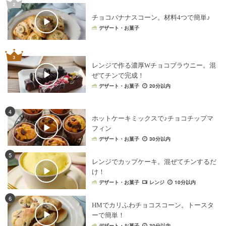
チョコバナナスコーン。材料4つで簡単♪
デザート・お菓子
レンジで作る濃厚Wチョコブラウニー。混
ぜてチンで完成！
デザート・お菓子
20分以内
4
ホットケーキミックスで♪チョコチップマ
フィン
デザート・お菓子
30分以内
5
レンジでカップケーキ。混ぜてチンするだ
け！
デザート・お菓子
レンジ
10分以内
6
HMでカリふわチョコスコーン。トースタ
ーで簡単！
デザート・お菓子
30分以内