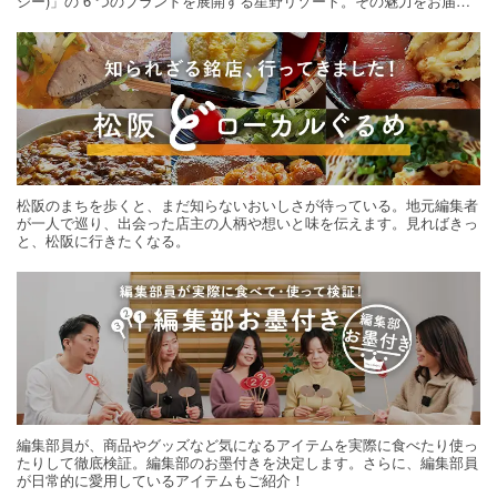
シー)」の 6 つのブランドを展開する星野リゾート。その魅力をお届け
する旅の連載。次の旅先探しのヒントにいかがですか？
松阪のまちを歩くと、まだ知らないおいしさが待っている。地元編集者
が一人で巡り、出会った店主の人柄や想いと味を伝えます。見ればきっ
と、松阪に行きたくなる。
編集部員が、商品やグッズなど気になるアイテムを実際に食べたり使っ
たりして徹底検証。編集部のお墨付きを決定します。さらに、編集部員
が日常的に愛用しているアイテムもご紹介！