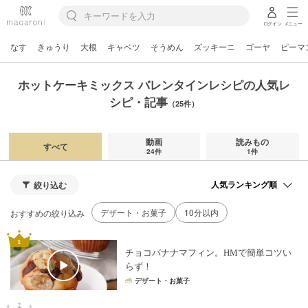
ログイン
メニュー
なす
きゅうり
大根
キャベツ
そうめん
ズッキーニ
ゴーヤ
ピーマ
ホットケーキミックス バレンタインレシピの人気レ
シピ・記事
（25件）
動画
読みもの
すべて
24件
1件
絞り込む
デザート・お菓子
10分以内
おすすめの絞り込み
チョコバナナマフィン。HMで簡単コツい
らず！
デザート・お菓子