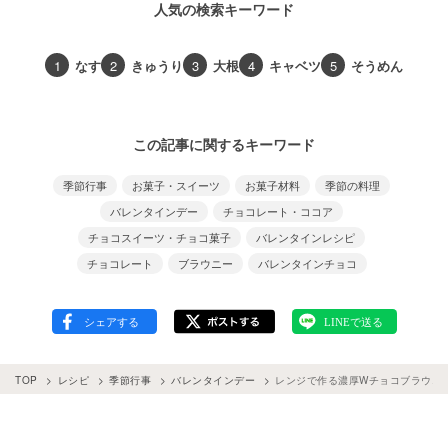
人気の検索キーワード
1
なす
2
きゅうり
3
大根
4
キャベツ
5
そうめん
この記事に関するキーワード
季節行事
お菓子・スイーツ
お菓子材料
季節の料理
バレンタインデー
チョコレート・ココア
チョコスイーツ・チョコ菓子
バレンタインレシピ
チョコレート
ブラウニー
バレンタインチョコ
TOP
レシピ
季節行事
バレンタインデー
レンジで作る濃厚Wチョコブラウニ