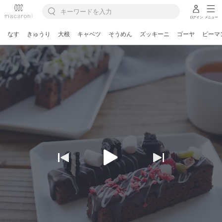
ログイン
メニュー
なす
きゅうり
大根
キャベツ
そうめん
ズッキーニ
ゴーヤ
ピーマ