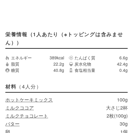
栄養情報（1人あたり（※トッピングは含みませ
ん））
エネルギー
389kcal
たんぱく質
6.6g
脂質
22.2g
炭水化物
42.4g
糖質
40.8g
食塩相当量
0.4g
（4人分）
材料
ホットケーキミックス
100g
ミルクココア
大さじ2杯
ミルクチョコレート
2枚(100g)
バター
30g
卵
1個