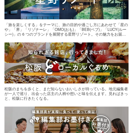
「旅を楽しくする」をテーマに、旅の目的や過ごし方にあわせて「星の
や」「界」「リゾナーレ」「OMO(おも)」「BEB(ベブ)」「LUCY(ルー
シー)」の 6 つのブランドを展開する星野リゾート。その魅力をお届け
する旅の連載。次の旅先探しのヒントにいかがですか？
松阪のまちを歩くと、まだ知らないおいしさが待っている。地元編集者
が一人で巡り、出会った店主の人柄や想いと味を伝えます。見ればきっ
と、松阪に行きたくなる。