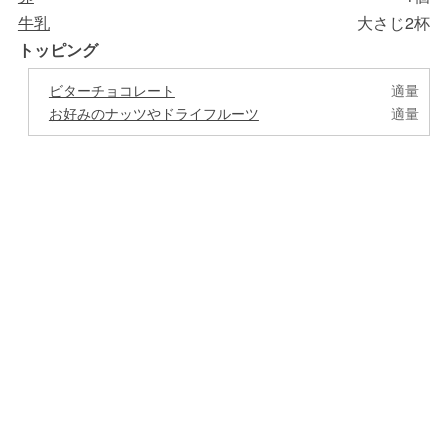
牛乳
大さじ2杯
トッピング
ビターチョコレート
適量
お好みのナッツやドライフルーツ
適量