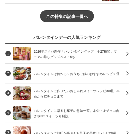
この特集の記事一覧へ
バレンタインデーの人気ランキング
2026年スタバ新作「バレンタイングッズ」全27種類。マ
1
ニアの推しグッズベスト5も
バレンタインは何作る？おうちご飯のおすすめレシピ30選
2
バレンタインに作りたいおしゃれスイーツレシピ30選。本
3
命から友チョコまで
バレンタインに贈るお菓子の意味一覧。本命・友チョコ向
4
きやNGスイーツも解説
バレンタインに彼氏が喜ぶ♪ お菓子の手作りレシピ20選
5