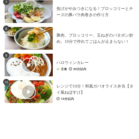
7
焦げがやみつきになる！ブロッコリーとチ
ーズの豚バラ肉巻きの作り方
8
豚肉、ブロッコリー、玉ねぎのバタポン炒
め。10分で作れてごはんが止まらない！
9
ハロウィンカレー
主食
30分以内
10
レンジで10分！和風ガパオライス弁当【タ
イ風ねぼすけ】
10分以内