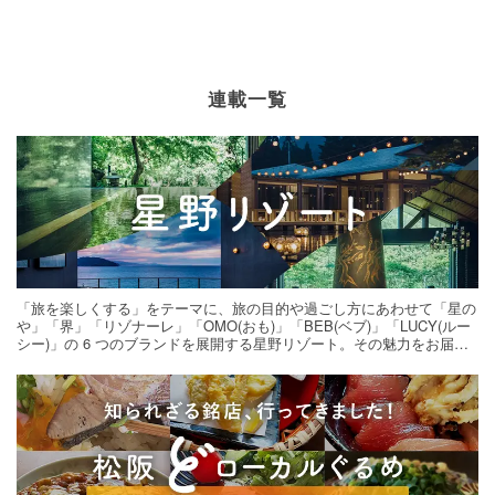
連載一覧
「旅を楽しくする」をテーマに、旅の目的や過ごし方にあわせて「星の
や」「界」「リゾナーレ」「OMO(おも)」「BEB(ベブ)」「LUCY(ルー
シー)」の 6 つのブランドを展開する星野リゾート。その魅力をお届け
する旅の連載。次の旅先探しのヒントにいかがですか？