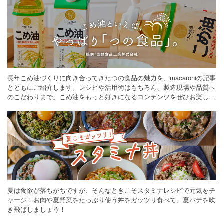
長年こめ油づくりに向き合ってきたつの食品の魅力を、macaroniの記事
とともにご紹介します。レシピや活用術はもちろん、製造現場や品質へ
のこだわりまで。こめ油をもっと好きになるコンテンツをぜひお楽しみ
ください。
夏は食欲が落ちがちですが、そんなときこそスタミナレシピで元気をチ
ャージ！お肉や夏野菜をたっぷり使う丼をガッツリ食べて、夏バテを吹
き飛ばしましょう！