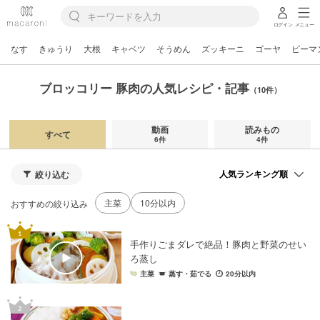
ログイン
メニュー
なす
きゅうり
大根
キャベツ
そうめん
ズッキーニ
ゴーヤ
ピーマ
ブロッコリー 豚肉の人気レシピ・記事
（10件）
動画
読みもの
すべて
6件
4件
絞り込む
主菜
10分以内
おすすめの絞り込み
手作りごまダレで絶品！豚肉と野菜のせい
ろ蒸し
主菜
蒸す・茹でる
20分以内