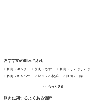
おすすめの組み合わせ
豚肉
×
キムチ
豚肉
×
なす
豚肉
×
しゃぶしゃぶ
豚肉
×
キャベツ
豚肉
×
小松菜
豚肉
×
白菜
豚肉
×
簡単レシピ
豚肉
×
玉ねぎ
豚肉
×
もやし
もっと見る
豚肉
×
じゃがいも
豚肉
×
生姜焼き
ブロッコリー
×
サラダ
豚肉
×
卵
豚肉
×
大根
豚肉に関するよくある質問
豚肉
×
ほうれん草
豚肉
×
スペアリブ