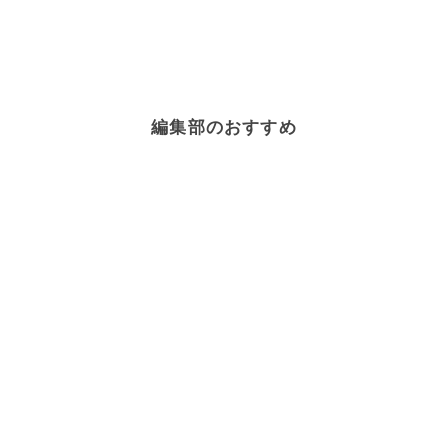
豚肉
×
健康・ヘルシーレシピ
ブロッコリー
×
鶏肉
豚肉
×
ご飯
豚肉
×
唐揚げ
豚肉
×
春キャベツ
豚肉
×
お米・ごはん
豚肉
×
パプリカ
豚肉
×
煮物
豚肉
×
ラーメン・中華麺
豚肉
×
中華料理
ブロッコリー
×
鮭
豚肉
×
スナップエンドウ
編集部のおすすめ
豚肉
×
酢
豚肉
×
大根おろし
豚肉
×
エリンギ
豚肉
×
セロリ
ブロッコリー
×
健康・ヘルシーレシピ
豚肉
×
パーティー料理
豚肉
×
牛肉
豚肉
×
下味冷凍
豚肉
×
牛乳
豚肉
×
韓国料理
豚肉
×
蒸し・ゆで料理(肉)
豚肉
×
カレー粉
豚肉
×
夏野菜
豚肉
×
糖質オフレシピ
豚肉
×
しょうが
豚肉
×
献立
豚肉
×
ウスターソース
豚肉
×
電子レンジレシピ
豚肉
×
春レシピ
豚肉
×
ワイン