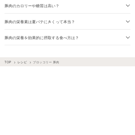
豚肉
×
ピーマン
豚肉
×
豆腐
豚肉
×
レタス
豚肉のカロリーや糖質は高い？
豚肉
×
れんこん
ブロッコリー
×
エビ・カニ
100gあたりで比較すると脂身の多い豚バラ肉のカロリーが高く、脂身の
豚肉の栄養素は夏バテにきくって本当？
豚肉
×
お弁当
豚肉
×
たけのこ
豚肉
×
大葉
少ないヒレ肉はカロリーが低いです。豚バラ肉は少量でもうまみがあり
コクが出るので、カロリーが気になる場合は豚汁や炒め物に少量使うの
ブロッコリー
×
ダイエットレシピ
豚肉
×
うどん
夏バテには豚肉が良いといわれているのは、ビタミンB1が多く含まれ
がおすすめ。
豚肉の栄養を効果的に摂取する食べ方は？
ているためです。 夏はさっぱりとしたそうめんやそばなど糖質が多い
豚肉
×
えのき
豚肉
×
鍋料理
豚肉
×
きのこ
詳しく見る：
豚肉にはどんな栄養が含まれている？管理栄養士が解
食事に偏りやすく、ビタミンB1が不足してだるさや疲労感につながる
豚肉
×
ごぼう
豚肉
×
ステーキ
豚肉
×
厚揚げ
豚肉に含まれるビタミンB1を効率よく摂るには、ビタミンB1の吸収を
説！
おそれが。対策として、糖質の代謝に関わるビタミンB1をしっかり摂
助けてくれるアリシンを含む食材を合わせるのがおすすめです。アリシ
ブロッコリー
×
卵
豚肉
×
さつまいも
豚肉
×
かぶ
ることが大切です。 食欲がないときには、食欲増進につながる酸味を
ンは香りの強い野菜であるにんにくやにら、玉ねぎなどに多く含まれて
TOP
レシピ
ブロッコリー 豚肉
豚肉に組み合わせるのがおすすめですよ。
豚肉
×
肉じゃが
豚肉
×
冷しゃぶ
豚肉
×
かぼちゃ
います。 アリシンは細胞を壊すことで発生するので、にんにくや玉ね
詳しく見る：
豚肉にはどんな栄養が含まれている？管理栄養士が解
ぎをきざんだり潰したりして豚肉と一緒に調理しましょう。また、油で
豚肉
×
さっぱり
豚肉
×
ゴーヤ
説！
調理するとアリシンが壊れにくくなると言われています。
ブロッコリー
×
カリフラワー
ブロッコリー
×
チーズ
詳しく見る：
豚肉にはどんな栄養が含まれている？管理栄養士が解
豚肉
×
ズッキーニ
豚肉
×
ソテー
豚肉
×
チーズ
説！
豚肉
×
野菜
ブロッコリー
×
じゃがいも
ブロッコリー
×
ベーコン
ブロッコリー
×
トマト
ブロッコリー
×
パスタ
豚肉
×
豆苗
豚肉
×
パスタ
豚肉
×
カレー
ブロッコリー
×
スープ・汁物