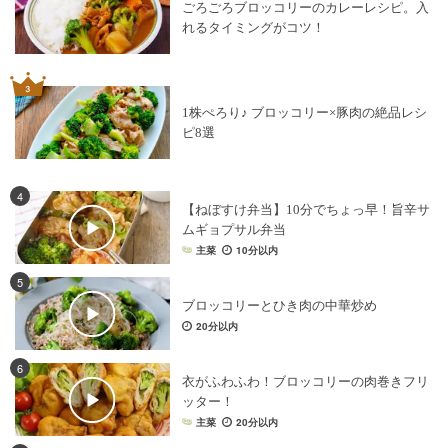
ごろごろブロッコリーのカレーレシピ。入
れるタイミングがコツ！
1株ぺろり♪ ブロッコリー×豚肉の絶品レシ
ピ8選
4
【ねぼすけ弁当】10分でちょっ早！旨辛サ
ムギョプサル弁当
主菜
10分以内
5
ブロッコリーとひき肉の中華炒め
20分以内
6
衣がふわふわ！ブロッコリーの肉巻きフリ
ッター！
主菜
20分以内