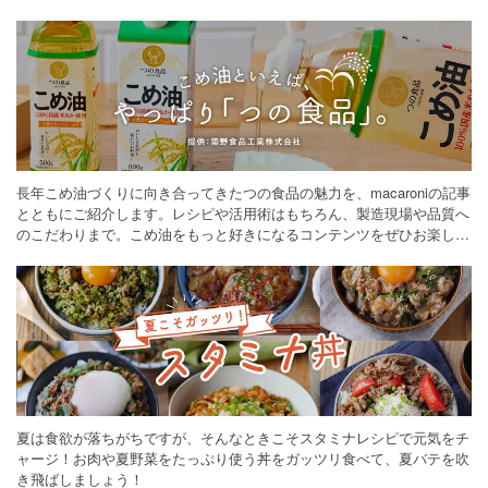
長年こめ油づくりに向き合ってきたつの食品の魅力を、macaroniの記事
とともにご紹介します。レシピや活用術はもちろん、製造現場や品質へ
のこだわりまで。こめ油をもっと好きになるコンテンツをぜひお楽しみ
ください。
夏は食欲が落ちがちですが、そんなときこそスタミナレシピで元気をチ
ャージ！お肉や夏野菜をたっぷり使う丼をガッツリ食べて、夏バテを吹
き飛ばしましょう！