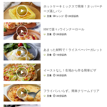
ホットケーキミックスで簡単！タッパーチ
ーズ蒸しパン
主食
レンジ
20分以内
HMで楽々♪ウインナーロール
主食
20分以内
あまった材料で！ライスペーパーガレット
主食
10分以内
イーストなし！生地から作る簡単ピザ
主食
30分以内
フライパンいらず。簡単クリームドリア
主食
20分以内