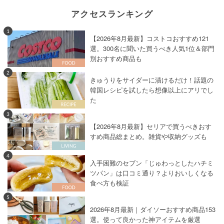
アクセスランキング
1
【2026年8月最新】コストコおすすめ121
選。300名に聞いた買うべき人気1位＆部門
別おすすめ商品も
2
きゅうりをサイダーに漬けるだけ！話題の
韓国レシピを試したら想像以上にアリでし
た
3
【2026年8月最新】セリアで買うべきおす
すめ商品総まとめ。雑貨や収納グッズも
4
入手困難のセブン「じゅわっとしたハチミ
ツパン」は口コミ通り？よりおいしくなる
食べ方も検証
5
2026年8月最新｜ダイソーおすすめ商品153
選。使って良かった神アイテムを厳選