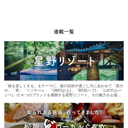
連載一覧
「旅を楽しくする」をテーマに、旅の目的や過ごし方にあわせて「星の
や」「界」「リゾナーレ」「OMO(おも)」「BEB(ベブ)」「LUCY(ルー
シー)」の 6 つのブランドを展開する星野リゾート。その魅力をお届け
する旅の連載。次の旅先探しのヒントにいかがですか？