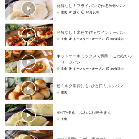
発酵なし！フライパンで作る米粉パン
主食
焼く
20分以内
発酵なし！米粉で作るウインナーパン
主食
トースター・オーブン
30分以内
ホットケーキミックスで簡単！こねないソ
ーセージパン
主食
トースター・オーブン
30分以内
粉ミルク消費にも♪ひと口ミルクパン
主食
HMで作る！ふわふわ餃子まん
主食