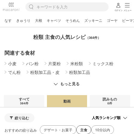
ログイン
メニュー
なす
きゅうり
大根
キャベツ
そうめん
ズッキーニ
ゴーヤ
ピーマ
粉類 主食の人気レシピ
（364件）
関連する食材
小麦
パン粉
片栗粉
米粉類
ミックス粉
でん粉
粉類加工品・皮
粉類加工品
その他の粉類
もっと見る
すべて
読みもの
動画
364件
0件
絞り込む
デザート・お菓子
主食
10分以内
おすすめの絞り込み