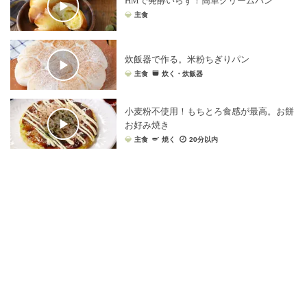
HMで発酵いらず！簡単クリームパン
主食
炊飯器で作る。米粉ちぎりパン
主食
炊く・炊飯器
小麦粉不使用！もちとろ食感が最高。お餅
お好み焼き
主食
焼く
20分以内