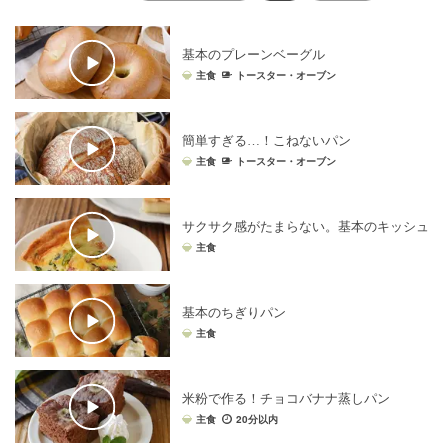
基本のプレーンベーグル
主食
トースター・オーブン
簡単すぎる…！こねないパン
主食
トースター・オーブン
サクサク感がたまらない。基本のキッシュ
主食
基本のちぎりパン
主食
米粉で作る！チョコバナナ蒸しパン
主食
20分以内