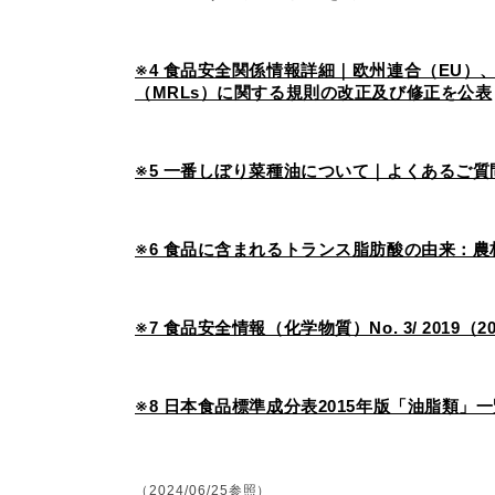
※4 食品安全関係情報詳細｜欧州連合（EU
（MRLs）に関する規則の改正及び修正を公表
※5 一番しぼり菜種油について｜よくあるご
※6 食品に含まれるトランス脂肪酸の由来：農
※7 食品安全情報（化学物質）No. 3/ 2019（
※8 日本食品標準成分表2015年版「油脂類」
（2024/06/25参照）