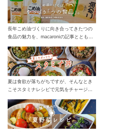
長年こめ油づくりに向き合ってきたつの
食品の魅力を、macaroniの記事とともに
ご紹介します。レシピや活用術はもちろ
ん、製造現場や品質へのこだわりまで。
こめ油をもっと好きになるコンテンツを
ぜひお楽しみください。
夏は食欲が落ちがちですが、そんなとき
こそスタミナレシピで元気をチャージ！
お肉や夏野菜をたっぷり使う丼をガッツ
リ食べて、夏バテを吹き飛ばしましょ
う！