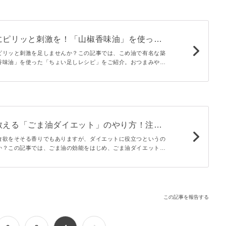
にピリッと刺激を！「山椒香味油」を使った
シピ
ピリッと刺激を足しませんか？この記事では、こめ油で有名な築
香味油」を使った「ちょい足しレシピ」をご紹介。おつまみやデ
議な「山椒香味油」。いつもの料理にちょい足しするだけで、さ
ッとした刺激と香りを味わえます♪
教える「ごま油ダイエット」のやり方！注意
レシピも紹介
食欲をそそる香りでもありますが、ダイエットに役立つというの
か？この記事では、ごま油の効能をはじめ、ごま油ダイエットの
イントを管理栄養士がご紹介します。ダイエット中でも取り入れ
も必見です。
この記事を報告する