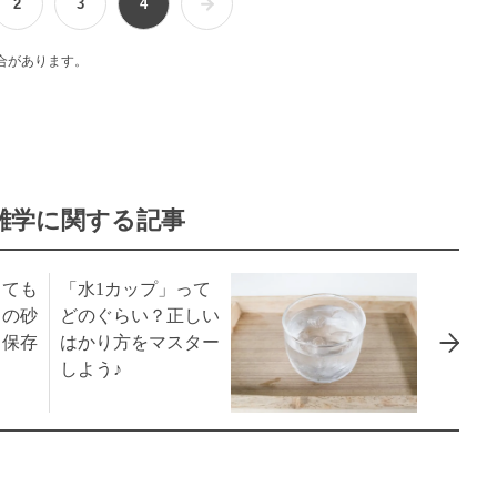
2
3
4
合があります。
雑学に関する記事
くても
「水1カップ」って
りの砂
どのぐらい？正しい
・保存
はかり方をマスター
しよう♪