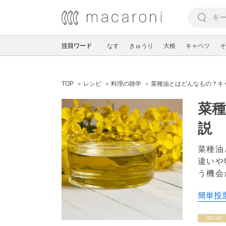
注目ワード
なす
きゅうり
大根
キャベツ
そ
TOP
レシピ
料理の雑学
菜種油とはどんなもの？キ
菜
説
菜種油
違いや
う機会
簡単投票