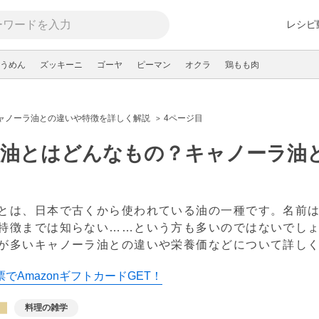
レシピ
うめん
ズッキーニ
ゴーヤ
ピーマン
オクラ
鶏もも肉
ャノーラ油との違いや特徴を詳しく解説
4ページ目
種油とはどんなもの？キャノーラ油
とは、日本で古くから使われている油の一種です。名前
特徴までは知らない……という方も多いのではないでし
が多いキャノーラ油との違いや栄養価などについて詳し
でAmazonギフトカードGET！
料理の雑学