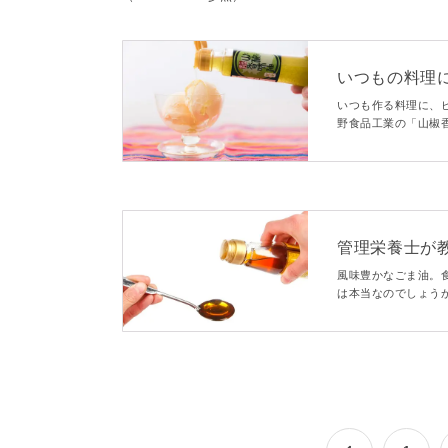
いつもの料理
ちょい足しレ
いつも作る料理に、
野食品工業の「山椒
ザートにも合う不思
らにおいしく、ピリ
管理栄養士が
点やおすすめ
風味豊かなごま油。
は本当なのでしょう
やり方や注意するポ
られるごま油レシピ