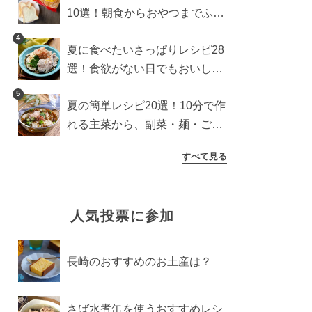
10選！朝食からおやつまでふん
わり食パンを楽しむアレンジ
4
夏に食べたいさっぱりレシピ28
選！食欲がない日でもおいしい
簡単おかず・麺・ごはん
5
夏の簡単レシピ20選！10分で作
れる主菜から、副菜・麺・ごは
んまで一気に紹介
すべて見る
人気投票に参加
長崎のおすすめのお土産は？
さば水煮缶を使うおすすめレシ