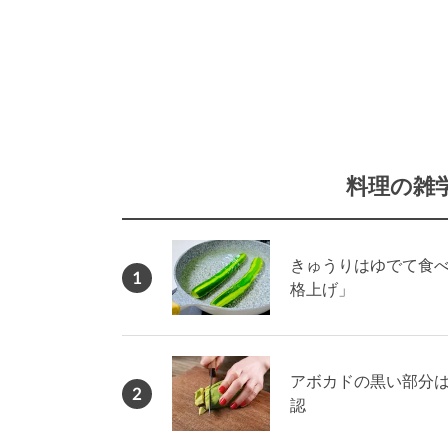
料理の雑
きゅうりはゆでて食
1
格上げ」
アボカドの黒い部分は
2
認