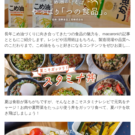
長年こめ油づくりに向き合ってきたつの食品の魅力を、macaroniの記事
とともにご紹介します。レシピや活用術はもちろん、製造現場や品質へ
のこだわりまで。こめ油をもっと好きになるコンテンツをぜひお楽しみ
ください。
夏は食欲が落ちがちですが、そんなときこそスタミナレシピで元気をチ
ャージ！お肉や夏野菜をたっぷり使う丼をガッツリ食べて、夏バテを吹
き飛ばしましょう！