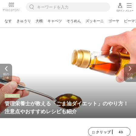
ログイン
メニュー
なす
きゅうり
大根
キャベツ
そうめん
ズッキーニ
ゴーヤ
ピーマ
前の
次の
記事
記事
管理栄養士が教える「ごま油ダイエット」のやり方！
注意点やおすすめレシピも紹介
43
クリップ