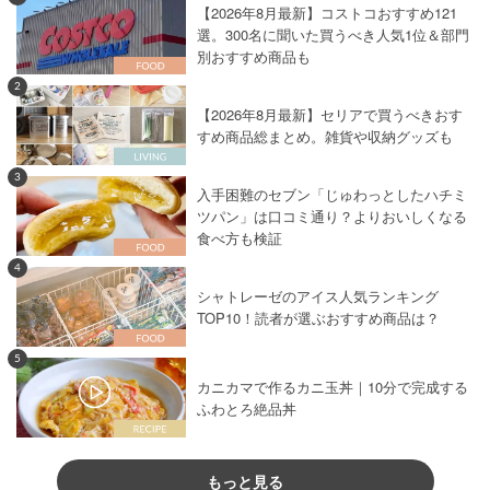
【2026年8月最新】コストコおすすめ121
選。300名に聞いた買うべき人気1位＆部門
別おすすめ商品も
2
【2026年8月最新】セリアで買うべきおす
すめ商品総まとめ。雑貨や収納グッズも
3
入手困難のセブン「じゅわっとしたハチミ
ツパン」は口コミ通り？よりおいしくなる
食べ方も検証
4
シャトレーゼのアイス人気ランキング
TOP10！読者が選ぶおすすめ商品は？
5
カニカマで作るカニ玉丼｜10分で完成する
ふわとろ絶品丼
もっと見る