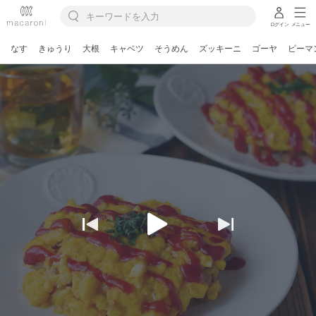
ログイン
メニュー
なす
きゅうり
大根
キャベツ
そうめん
ズッキーニ
ゴーヤ
ピーマ