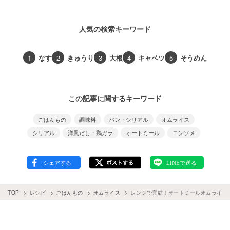
人気の検索キーワード
1
なす
2
きゅうり
3
大根
4
キャベツ
5
そうめん
この記事に関するキーワード
ごはんもの
調味料
パン・シリアル
オムライス
シリアル
洋風だし・鶏ガラ
オートミール
コンソメ
TOP
レシピ
ごはんもの
オムライス
レンジで完結！オートミールオムライス