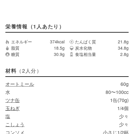
栄養情報（1人あたり）
エネルギー
374kcal
たんぱく質
21.8g
脂質
18.5g
炭水化物
34.8g
糖質
30.9g
食塩相当量
2.8g
（2人分）
材料
オートミール
60g
水
80〜100cc
ツナ缶
1缶(70g)
玉ねぎ
1/4個
塩
少々
こしょう
少々
コンソメ
小さじ1/2杯