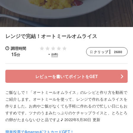
レンジで完結！オートミールオムライス
調理時間
2680
クリップ
-
15
分
(0件)
レビューを書いてポイントをGET
ご飯なしで！「オートミールオムライス」のレシピと作り方を動画で
ご紹介します。オートミールを使って、レンジで作れるオムライスを
作りました。お肉やご飯がなくても手軽に作れるので忙しい日にもお
すすめです。ツナのうまみたっぷりのケチャップライスと、とろとろ
の卵がたまらないひと品ですよ♪ 2022年5月30日 更新
簡単投票でAmazonギフトカードGET！