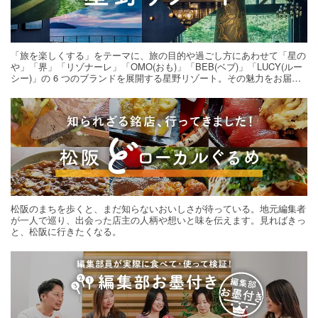
「旅を楽しくする」をテーマに、旅の目的や過ごし方にあわせて「星の
や」「界」「リゾナーレ」「OMO(おも)」「BEB(ベブ)」「LUCY(ルー
シー)」の 6 つのブランドを展開する星野リゾート。その魅力をお届け
する旅の連載。次の旅先探しのヒントにいかがですか？
松阪のまちを歩くと、まだ知らないおいしさが待っている。地元編集者
が一人で巡り、出会った店主の人柄や想いと味を伝えます。見ればきっ
と、松阪に行きたくなる。