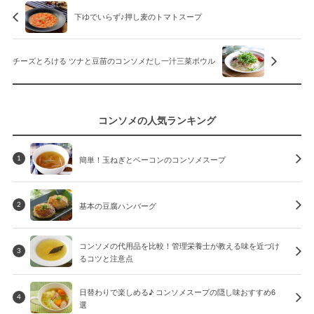
下ゆでいらず♪押し麦のトマトスープ
チーズとろける ツナと豆苗のコンソメだし一汁三菜ボウル
コンソメの人気ランキング
簡単！玉ねぎとベーコンのコンソメスープ
1
基本の豆腐ハンバーグ
2
コンソメの代用品を比較！管理栄養士が教える味を近づけ
3
るコツと注意点
日替わりで楽しめる♪ コンソメスープの隠し味おすすめ6
4
選