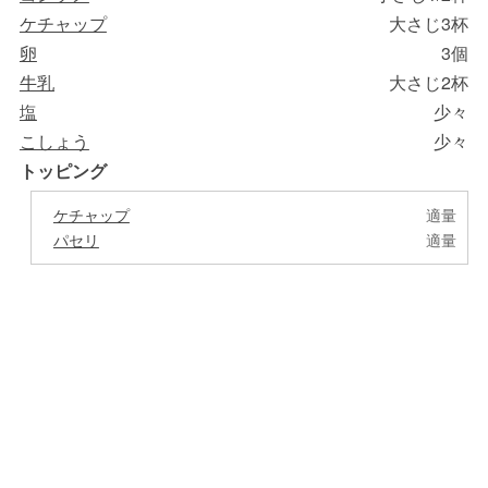
ケチャップ
大さじ3杯
卵
3個
牛乳
大さじ2杯
塩
少々
こしょう
少々
トッピング
ケチャップ
適量
パセリ
適量