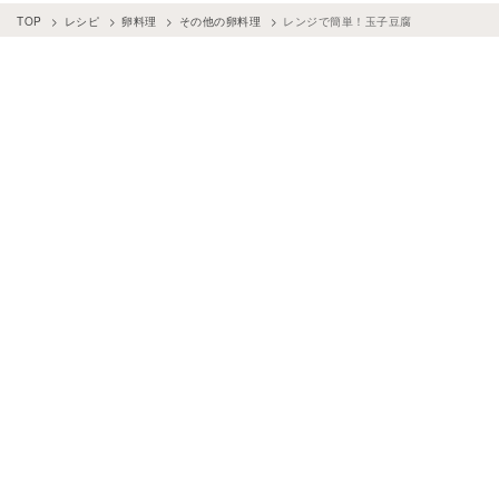
TOP
レシピ
卵料理
その他の卵料理
レンジで簡単！玉子豆腐