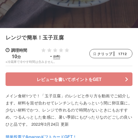
レンジで簡単！玉子豆腐
調理時間
1712
クリップ
-
10
分
(0件)
※冷蔵庫で冷やす時間は含みません。
レビューを書いてポイントをGET
メイン食材1つで！「玉子豆腐」のレシピと作り方を動画でご紹介し
ます。材料を混ぜ合わせてレンチンしたらあっという間に卵豆腐に。
少ない材料でかつ、レンジで作れるので時間がないときにもおすす
め。つるんっとした食感に、暑い季節にもぴったりなのどごしの良い
ひと品です。 2022年3月24日 更新
簡単投票でAmazonギフトカードGET！