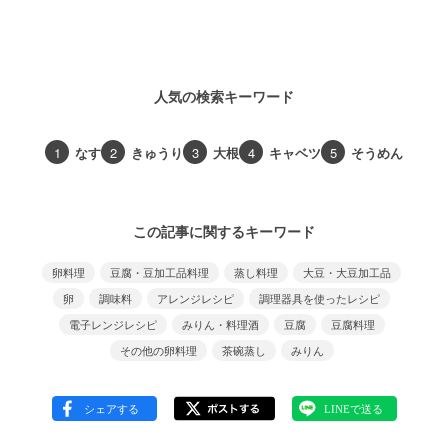
人気の検索キーワード
1
なす
2
きゅうり
3
大根
4
キャベツ
5
そうめん
この記事に関するキーワード
卵料理
豆腐・豆加工品料理
蒸し料理
大豆・大豆加工品
卵
調味料
アレンジレシピ
調理器具を使ったレシピ
電子レンジレシピ
みりん・料理酒
豆腐
豆腐料理
その他の卵料理
茶碗蒸し
みりん