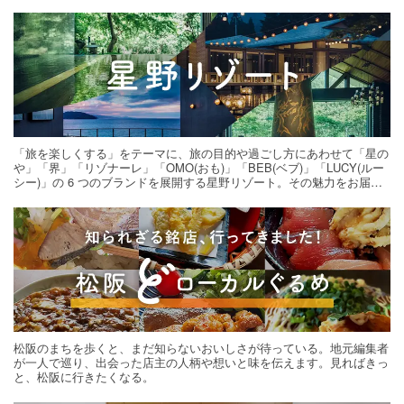
「旅を楽しくする」をテーマに、旅の目的や過ごし方にあわせて「星の
や」「界」「リゾナーレ」「OMO(おも)」「BEB(ベブ)」「LUCY(ルー
シー)」の 6 つのブランドを展開する星野リゾート。その魅力をお届け
する旅の連載。次の旅先探しのヒントにいかがですか？
松阪のまちを歩くと、まだ知らないおいしさが待っている。地元編集者
が一人で巡り、出会った店主の人柄や想いと味を伝えます。見ればきっ
と、松阪に行きたくなる。