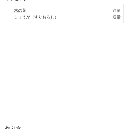
木の芽
適量
しょうが（すりおろし）
適量
作り方