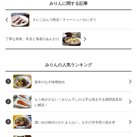
みりんに関する記事
タレごはんで絶品！チャーシューおにぎり
丁寧な和食。冬瓜と海老のあんかけ
みりんの人気ランキング
基本のなす味噌炒め
1
もう焦がさない！みりん干しの上手な焼き方を調理器具別
2
に解説！
濃いめの味付けがたまらない。なすの甘辛照り焼き丼
3