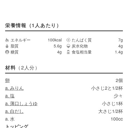
栄養情報（1人あたり）
エネルギー
100kcal
たんぱく質
7g
脂質
5.6g
炭水化物
4g
糖質
4g
食塩相当量
1.4g
（2人分）
材料
卵
2個
a. みりん
小さじ2と1/2杯
a. 塩
少々
a. 薄口しょうゆ
小さじ1杯
a. 白だし
大さじ1/2杯
a. 水
100cc
トッピング