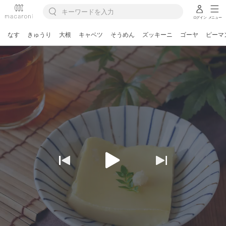
ログイン
メニュー
なす
きゅうり
大根
キャベツ
そうめん
ズッキーニ
ゴーヤ
ピーマ