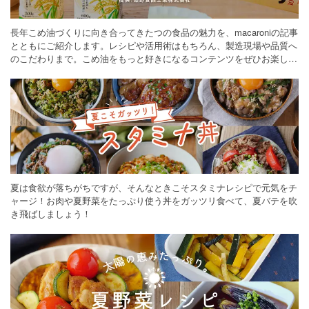
長年こめ油づくりに向き合ってきたつの食品の魅力を、macaroniの記事
とともにご紹介します。レシピや活用術はもちろん、製造現場や品質へ
のこだわりまで。こめ油をもっと好きになるコンテンツをぜひお楽しみ
ください。
夏は食欲が落ちがちですが、そんなときこそスタミナレシピで元気をチ
ャージ！お肉や夏野菜をたっぷり使う丼をガッツリ食べて、夏バテを吹
き飛ばしましょう！