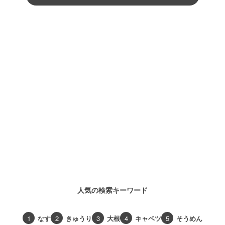
人気の検索キーワード
1
なす
2
きゅうり
3
大根
4
キャベツ
5
そうめん