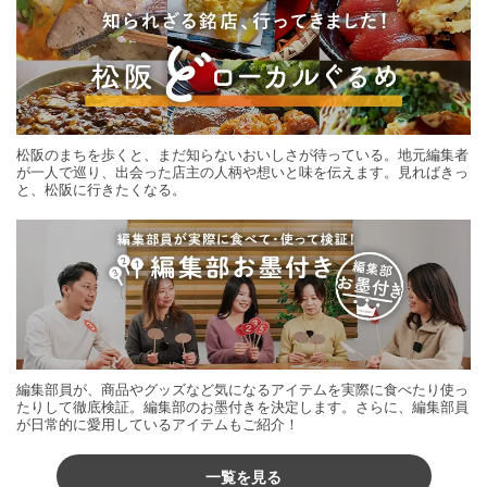
松阪のまちを歩くと、まだ知らないおいしさが待っている。地元編集者
が一人で巡り、出会った店主の人柄や想いと味を伝えます。見ればきっ
と、松阪に行きたくなる。
編集部員が、商品やグッズなど気になるアイテムを実際に食べたり使っ
たりして徹底検証。編集部のお墨付きを決定します。さらに、編集部員
が日常的に愛用しているアイテムもご紹介！
一覧を見る