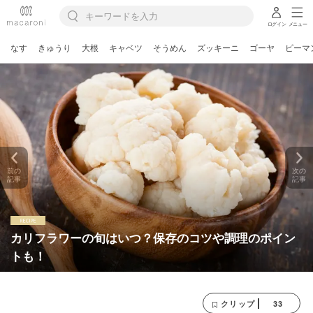
ログイン
メニュー
なす
きゅうり
大根
キャベツ
そうめん
ズッキーニ
ゴーヤ
ピーマ
前の
次の
記事
記事
カリフラワーの旬はいつ？保存のコツや調理のポイン
トも！
33
クリップ