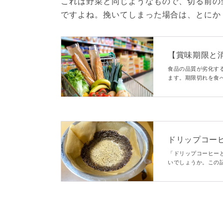
これは野菜と同じようなもので、切る前の
ですよね。挽いてしまった場合は、とにか
【賞味期限と
かりやすく解
食品の品質が劣化す
ます。期限切れを食
い人のために、賞味
知って、食べる食品
ドリップコー
から淹れ方まで徹底
「ドリップコーヒー
いでしょうか。この
種類で特徴があるの
すよ。