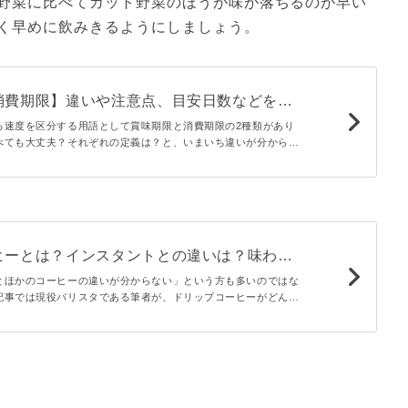
野菜に比べてカット野菜のほうが味が落ちるのが早い
く早めに飲みきるようにしましょう。
消費期限】違いや注意点、目安日数などを分
説！
る速度を区分する用語として賞味期限と消費期限の2種類があり
べても大丈夫？それぞれの定義は？と、いまいち違いが分からな
期限と消費期限について徹底解説します。表示の違いや注意点を
の期限を正しく理解しましょう！
ヒーとは？インスタントとの違いは？味わい
解説 - macaroni
とほかのコーヒーの違いが分からない」という方も多いのではな
記事では現役バリスタである筆者が、ドリップコーヒーがどんな
か詳しくお届け！おうちでも楽しめるおいしい淹れ方も伝授しま