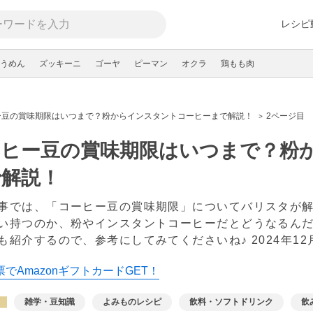
レシピ
うめん
ズッキーニ
ゴーヤ
ピーマン
オクラ
鶏もも肉
ー豆の賞味期限はいつまで？粉からインスタントコーヒーまで解説！
2ページ目
ーヒー豆の賞味期限はいつまで？粉
で解説！
事では、「コーヒー豆の賞味期限」についてバリスタが
い持つのか、粉やインスタントコーヒーだとどうなるん
も紹介するので、参考にしてみてくださいね♪
2024年1
でAmazonギフトカードGET！
雑学・豆知識
よみものレシピ
飲料・ソフトドリンク
飲