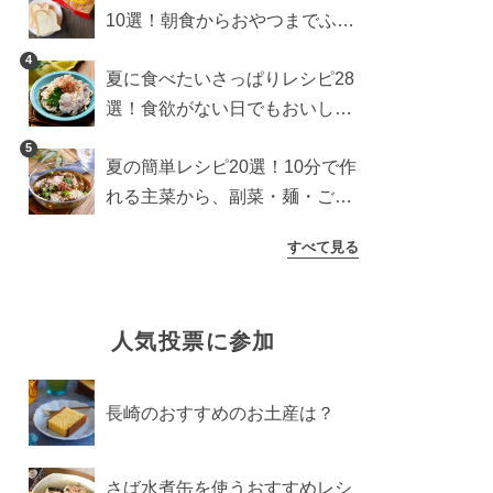
10選！朝食からおやつまでふん
わり食パンを楽しむアレンジ
4
夏に食べたいさっぱりレシピ28
選！食欲がない日でもおいしい
簡単おかず・麺・ごはん
5
夏の簡単レシピ20選！10分で作
れる主菜から、副菜・麺・ごは
んまで一気に紹介
すべて見る
人気投票に参加
長崎のおすすめのお土産は？
さば水煮缶を使うおすすめレシ