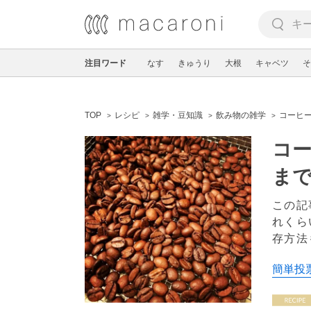
注目ワード
なす
きゅうり
大根
キャベツ
そ
TOP
レシピ
雑学・豆知識
飲み物の雑学
コーヒ
コ
ま
この記
れくら
存方法
簡単投票