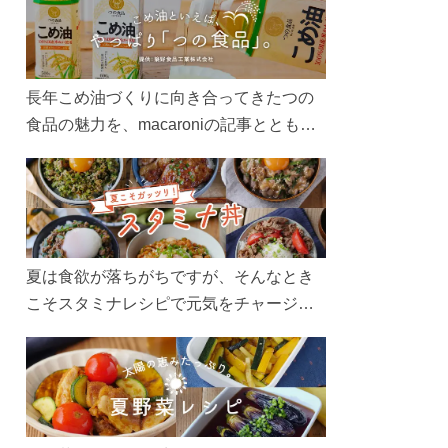
長年こめ油づくりに向き合ってきたつの
食品の魅力を、macaroniの記事とともに
ご紹介します。レシピや活用術はもちろ
ん、製造現場や品質へのこだわりまで。
こめ油をもっと好きになるコンテンツを
ぜひお楽しみください。
夏は食欲が落ちがちですが、そんなとき
こそスタミナレシピで元気をチャージ！
お肉や夏野菜をたっぷり使う丼をガッツ
リ食べて、夏バテを吹き飛ばしましょ
う！