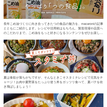
長年こめ油づくりに向き合ってきたつの食品の魅力を、macaroniの記事
とともにご紹介します。レシピや活用術はもちろん、製造現場や品質へ
のこだわりまで。こめ油をもっと好きになるコンテンツをぜひお楽しみ
ください。
夏は食欲が落ちがちですが、そんなときこそスタミナレシピで元気をチ
ャージ！お肉や夏野菜をたっぷり使う丼をガッツリ食べて、夏バテを吹
き飛ばしましょう！