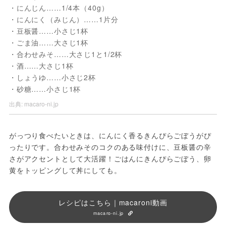
・にんじん……1/4本（40g）
・にんにく（みじん）……1片分
・豆板醤……小さじ1杯
・ごま油……大さじ1杯
・合わせみそ……大さじ1と1/2杯
・酒……大さじ1杯
・しょうゆ……小さじ2杯
・砂糖……小さじ1杯
出典:
macaro-ni.jp
がっつり食べたいときは、にんにく香るきんぴらごぼうがぴ
ったりです。合わせみそのコクのある味付けに、豆板醤の辛
さがアクセントとして大活躍！ごはんにきんぴらごぼう、卵
黄をトッピングして丼にしても。
レシピはこちら｜macaroni動画
macaro-ni.jp