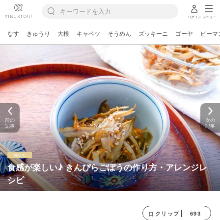
ログイン
メニュー
なす
きゅうり
大根
キャベツ
そうめん
ズッキーニ
ゴーヤ
ピーマ
前の
次の
記事
記事
食感が楽しい♪ きんぴらごぼうの作り方・アレンジレ
シピ
693
クリップ