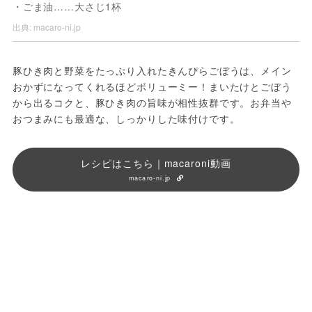
・ごま油……大さじ1杯
出典:
macaro-ni.jp
豚ひき肉と野菜をたっぷり入れたきんぴらごぼうは、メイン
おかずになってくれるほどボリューミー！まいたけとごぼう
から出るコクと、豚ひき肉の旨味が相性抜群です。お弁当や
おつまみにも最適な、しっかりした味付けです。
レシピはこちら｜macaroni動画
macaro-ni.jp