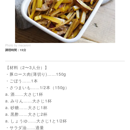
Photo by macaroni
調理時間：15分
【材料（2〜3人分）】
・豚ロース肉(薄切り)……150g
・ごぼう……1本
・さつまいも……1/2本（150g）
a. 酒……大さじ1杯
a. みりん……大さじ1杯
a. 砂糖……大さじ1杯
a. 黒酢……大さじ2杯
a. しょうゆ……大さじ1と1/2杯
・サラダ油……適量