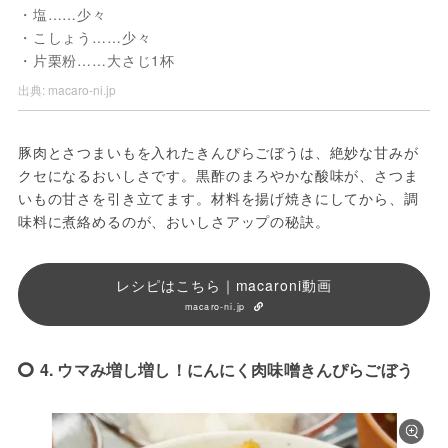
・塩……少々
・こしょう……少々
・片栗粉……大さじ1杯
出典:
macaro-ni.jp
豚肉とさつまいもを入れたきんぴらごぼうは、絶妙な甘みが
クセになるおいしさです。黒酢のまろやかな酸味が、さつま
いもの甘さを引き立てます。材料を揚げ焼きにしてから、調
味料に煮絡めるのが、おいしさアップの秘訣。
レシピはこちら｜macaroni動画
macaro-ni.jp
4. ウマみ増し増し！にんにく肉味噌きんぴらごぼう