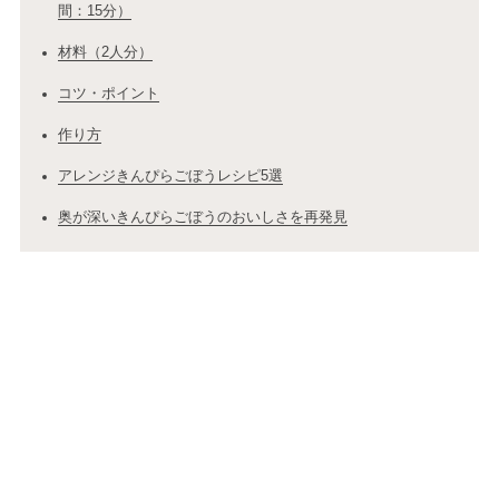
間：15分）
材料（2人分）
コツ・ポイント
作り方
アレンジきんぴらごぼうレシピ5選
奥が深いきんぴらごぼうのおいしさを再発見