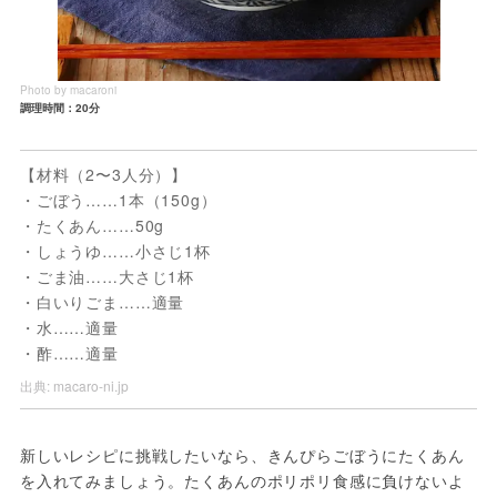
Photo by macaroni
調理時間：20分
【材料（2〜3人分）】
・ごぼう……1本（150g）
・たくあん……50g
・しょうゆ……小さじ1杯
・ごま油……大さじ1杯
・白いりごま……適量
・水……適量
・酢……適量
出典:
macaro-ni.jp
新しいレシピに挑戦したいなら、きんぴらごぼうにたくあん
を入れてみましょう。たくあんのポリポリ食感に負けないよ