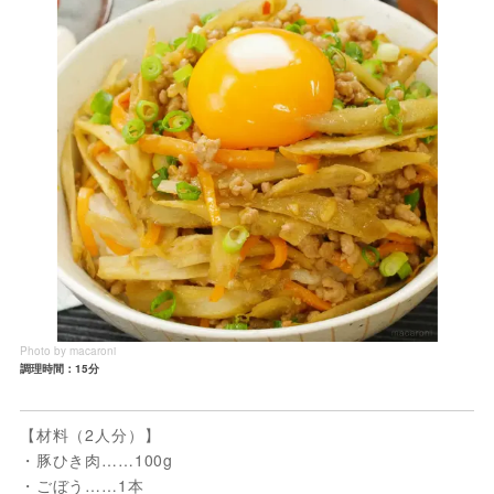
Photo by macaroni
調理時間：15分
【材料（2人分）】
・豚ひき肉……100g
・ごぼう……1本