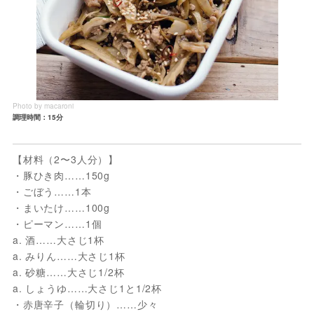
Photo by macaroni
調理時間：15分
【材料（2〜3人分）】
・豚ひき肉……150g
・ごぼう……1本
・まいたけ……100g
・ピーマン……1個
a. 酒……大さじ1杯
a. みりん……大さじ1杯
a. 砂糖……大さじ1/2杯
a. しょうゆ……大さじ1と1/2杯
・赤唐辛子（輪切り）……少々