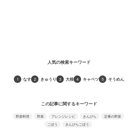
人気の検索キーワード
1
なす
2
きゅうり
3
大根
4
キャベツ
5
そうめん
この記事に関するキーワード
野菜料理
野菜
アレンジレシピ
きんぴら
定番の野菜
ごぼう
きんぴらごぼう