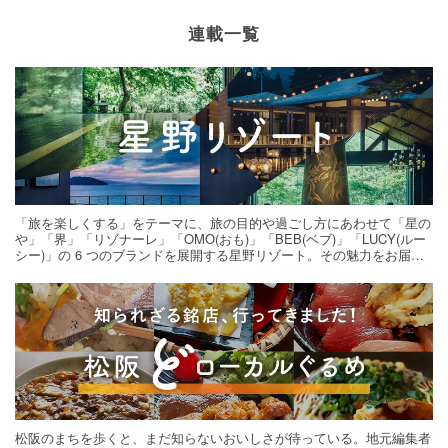
連載一覧
「旅を楽しくする」をテーマに、旅の目的や過ごし方にあわせて「星の
や」「界」「リゾナーレ」「OMO(おも)」「BEB(ベブ)」「LUCY(ルー
シー)」の 6 つのブランドを展開する星野リゾート。その魅力をお届け
する旅の連載。次の旅先探しのヒントにいかがですか？
松阪のまちを歩くと、まだ知らないおいしさが待っている。地元編集者