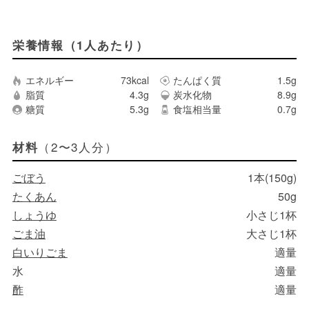
栄養情報（1人あたり）
エネルギー
73kcal
たんぱく質
1.5g
脂質
4.3g
炭水化物
8.9g
糖質
5.3g
食塩相当量
0.7g
（2〜3人分）
材料
ごぼう
1本(150g)
たくあん
50g
しょうゆ
小さじ1杯
ごま油
大さじ1杯
白いりごま
適量
水
適量
酢
適量