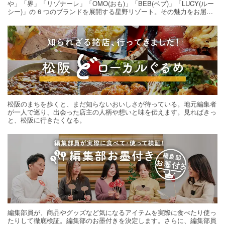
や」「界」「リゾナーレ」「OMO(おも)」「BEB(ベブ)」「LUCY(ルー
シー)」の 6 つのブランドを展開する星野リゾート。その魅力をお届け
する旅の連載。次の旅先探しのヒントにいかがですか？
松阪のまちを歩くと、まだ知らないおいしさが待っている。地元編集者
が一人で巡り、出会った店主の人柄や想いと味を伝えます。見ればきっ
と、松阪に行きたくなる。
編集部員が、商品やグッズなど気になるアイテムを実際に食べたり使っ
たりして徹底検証。編集部のお墨付きを決定します。さらに、編集部員