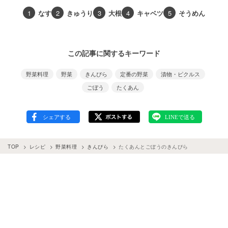
1
なす
2
きゅうり
3
大根
4
キャベツ
5
そうめん
この記事に関するキーワード
野菜料理
野菜
きんぴら
定番の野菜
漬物・ピクルス
ごぼう
たくあん
TOP
レシピ
野菜料理
きんぴら
たくあんとごぼうのきんぴら