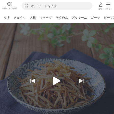
ログイン
メニュー
なす
きゅうり
大根
キャベツ
そうめん
ズッキーニ
ゴーヤ
ピーマ