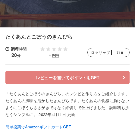
たくあんとごぼうのきんぴら
調理時間
719
クリップ
-
20
分
(0件)
レビューを書いてポイントをGET
「たくあんとごぼうのきんぴら」のレシピと作り方をご紹介します。
たくあんの風味を活かしたきんぴらです。たくあんの食感に負けない
ようにごぼうもささがきではなく細切りで仕上げました。調味料も少
なくシンプルに。 2022年4月11日 更新
簡単投票でAmazonギフトカードGET！