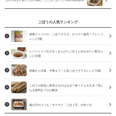
【作り置き】みそだれが絡む。たたきごぼうと牛肉の味噌炒め
ごぼうの人気ランキング
業務スーパーの「ごぼうサラダ」がコスパ最高！アレンジ
1
レシピ3選
レパートリー広がる！きんぴらごぼうと合わせたい献立レ
2
シピ20選
和風から洋風、中華まで！人気ごぼうサラダレシピ15選
3
ごぼうが緑色に変色するのはなぜ？食べても大丈夫？気に
4
なる疑問をプロが解決
揚げ方のコツも！サクサク「ごぼう天」の作り方
5