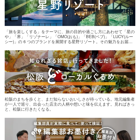
「旅を楽しくする」をテーマに、旅の目的や過ごし方にあわせて「星の
や」「界」「リゾナーレ」「OMO(おも)」「BEB(ベブ)」「LUCY(ルー
シー)」の 6 つのブランドを展開する星野リゾート。その魅力をお届け
する旅の連載。次の旅先探しのヒントにいかがですか？
松阪のまちを歩くと、まだ知らないおいしさが待っている。地元編集者
が一人で巡り、出会った店主の人柄や想いと味を伝えます。見ればきっ
と、松阪に行きたくなる。