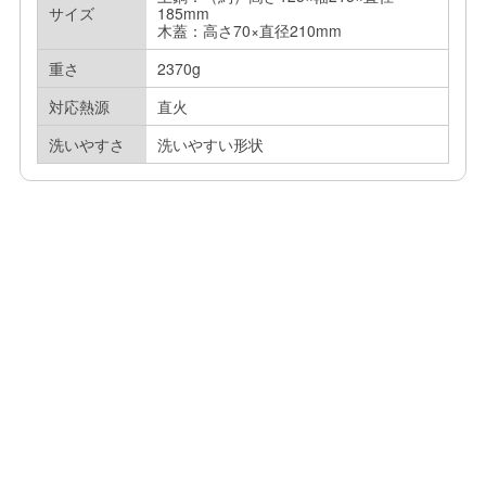
サイズ
185mm

木蓋：高さ70×直径210mm
重さ
2370g
対応熱源
直火
洗いやすさ
洗いやすい形状