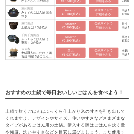
かまどさん 三合炊き
240mm
¥16,500(税込)
詳細をみる
三鈴陶器
公式サイトで

Amazon
高さ165
みすずのごはん鍋 三合
¥3,180(税込)
180mm
詳細をみる
炊き
無印良品
公式サイトで

Amazon
外寸：（
¥5,990(税込)
土釜おこげ 3合炊き
高さ150
詳細をみる
220（
含むと24
千陶千賀陶器
Amazon
高さ160
内寸：（
ふっくらごはん鍋（二
¥6,290(税込)
直径20m
直径172
重蓋） 3合炊き
スズ木
楽天
公式サイトで

土鍋：（
土鍋職人のこだわり 萬
高さ125
¥8,937(税込)
詳細をみる
古焼 羽釜 3合ごはん鍋
215×直
（敷板・しゃもじ付
185mm

き）
木蓋：高
直径210
おすすめの土鍋で毎日おいしいごはんを食べよう！
土鍋で炊くごはんはふっくら仕上がり米の甘さを引き出して
くれますよ。デザインやサイズ、使いやすさなどさまざまな
タイプがあるごはん用の土鍋。購入する際はごはんを炊く量
や頻度、洗いやすさなどを目安に選びましょう。また使用す