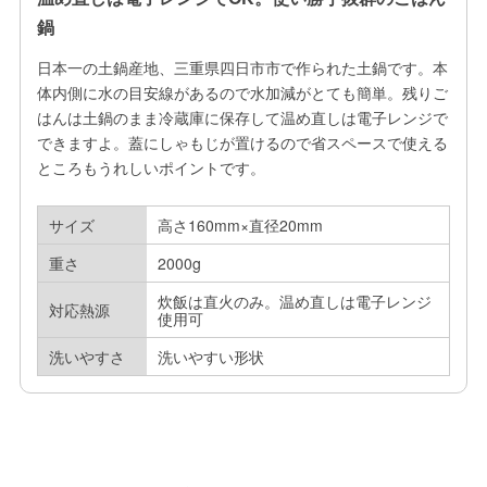
鍋
日本一の土鍋産地、三重県四日市市で作られた土鍋です。本
体内側に水の目安線があるので水加減がとても簡単。残りご
はんは土鍋のまま冷蔵庫に保存して温め直しは電子レンジで
できますよ。蓋にしゃもじが置けるので省スペースで使える
ところもうれしいポイントです。
サイズ
高さ160mm×直径20mm
重さ
2000g
炊飯は直火のみ。温め直しは電子レンジ
対応熱源
使用可
洗いやすさ
洗いやすい形状