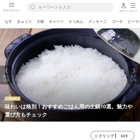
ログイン
メニュー
なす
きゅうり
大根
キャベツ
そうめん
ズッキーニ
ゴーヤ
ピーマ
前の
次の
記事
記事
味わいは格別！おすすめごはん用の土鍋10選。魅力や
選び方もチェック
629
クリップ