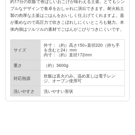
約17分の炊飯で香ばしいおこげが味わえる土釜。とてもシン
プルなデザインで食卓をおしゃれに演出できます。耐火粘土
製の肉厚な土釜はごはんをおいしく仕上げてくれますよ。蓋
が重めなので高圧力で吹きこぼれしにくいところも魅力。本
体内側はツルツルの素材でごはんがこびりつきにくいです。
外寸：（約）高さ150×直径220（持ち手
サイズ
を含むと24）mm

内寸：（約）直径172mm
重さ
（約）3600g
炊飯は直火のみ。温め直しは電子レン
対応熱源
ジ、オーブン使用可
洗いやすさ
洗いやすい形状