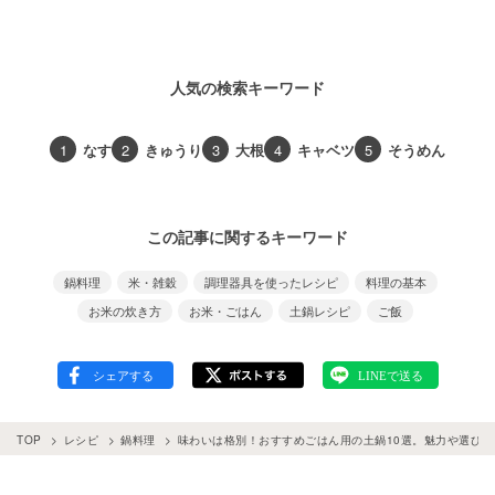
人気の検索キーワード
1
なす
2
きゅうり
3
大根
4
キャベツ
5
そうめん
この記事に関するキーワード
鍋料理
米・雑穀
調理器具を使ったレシピ
料理の基本
お米の炊き方
お米・ごはん
土鍋レシピ
ご飯
TOP
レシピ
鍋料理
味わいは格別！おすすめごはん用の土鍋10選。魅力や選び方