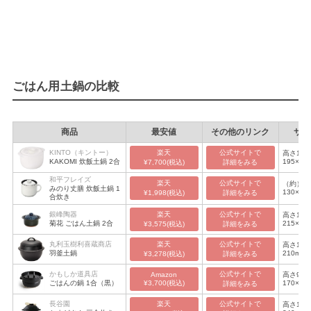
ごはん用土鍋の比較
商品
最安値
その他のリンク
サイ
KINTO（キントー）
楽天
公式サイトで

高さ125
KAKOMI 炊飯土鍋 2合
195×直
¥7,700(税込)
詳細をみる
175mm
和平フレイズ
楽天
公式サイトで

（約）高
みのり丈膳 炊飯土鍋 1
130×幅1
¥1,998(税込)
詳細をみる
合炊き
行135m
銀峰陶器
楽天
公式サイトで

高さ150
菊花 ごはん土鍋 2合
215×口
¥3,575(税込)
詳細をみる
195mm
丸利玉樹利喜蔵商店
楽天
公式サイトで

高さ180
羽釜土鍋
210mm
¥3,278(税込)
詳細をみる
かもしか道具店
公式サイトで

Amazon
高さ90×
¥3,700(税込)
ごはんの鍋 1合（黒）
170×直
詳細をみる
140mm
長谷園
楽天
公式サイトで

高さ180