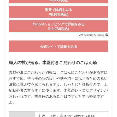
楽天で詳細をみる
¥8,937(税込)
Yahoo!ショッピングで詳細をみる
¥11,078(税込)
※2024年3月24日時点
公式サイトで詳細をみる
職人の技が光る。木蓋付きこだわりのごはん鍋
素材や形にこだわった羽釜は、ごはんにこだわりがある方に
おすすめ。持ち手の羽の設計や熱を均一に伝えるための丸い
形状に職人技を感じられますよ。しゃもじと敷板付きで、土
鍋初心者の方もすぐに使えます。木蓋のレトロなデザインが
おしゃれです。重厚感のある見た目ですがとても軽量です
よ。
土鍋：（約）高さ125×幅215×直径