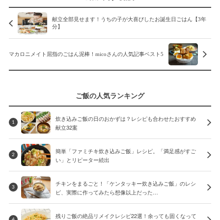
献立全部見せます！うちの子が大喜びしたお誕生日ごはん【3年
分】
マカロニメイト屈指のごはん泥棒！micoさんの人気記事ベスト5
ご飯の人気ランキング
炊き込みご飯の日のおかずは？レシピも合わせたおすすめ
1
献立32案
簡単「ファミチキ炊き込みご飯」レシピ。「満足感がすご
2
い」とリピーター続出
チキンをまるごと！「ケンタッキー炊き込みご飯」のレシ
3
ピ、実際に作ってみたら想像以上だった…
残りご飯の絶品リメイクレシピ22選！余っても固くなって
4