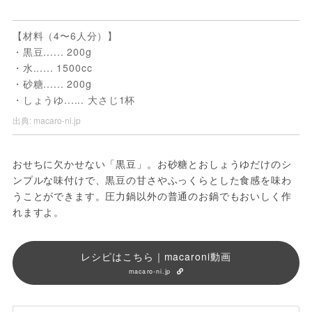
【材料（4〜6人分）】
・黒豆...... 200g
・水...... 1500cc
・砂糖...... 200g
・しょうゆ...... 大さじ1杯
出典:
macaro-ni.jp
おせちに欠かせない「黒豆」。お砂糖とおしょうゆだけのシ
ンプルな味付けで、黒豆の甘さやふっくらとした食感を味わ
うことができます。圧力鍋以外の普通のお鍋でもおいしく作
れますよ。
レシピはこちら｜macaroni動画
macaro-ni.jp