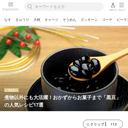
ログイン
メニュー
なす
きゅうり
大根
キャベツ
そうめん
ズッキーニ
ゴーヤ
ピーマ
煮物以外にも大活躍！おかずからお菓子まで「黒豆」
の人気レシピ17選
112
クリップ