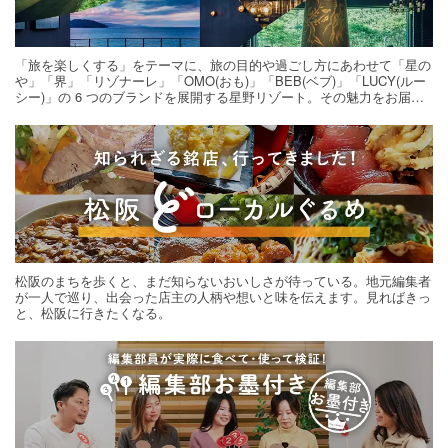
「旅を楽しくする」をテーマに、旅の目的や過ごし方にあわせて「星の
や」「界」「リゾナーレ」「OMO(おも)」「BEB(ベブ)」「LUCY(ルー
シー)」の 6 つのブランドを展開する星野リゾート。その魅力をお届け
する旅の連載。次の旅先探しのヒントにいかがですか？
松阪のまちを歩くと、まだ知らないおいしさが待っている。地元編集者
が一人で巡り、出会った店主の人柄や想いと味を伝えます。見ればきっ
と、松阪に行きたくなる。