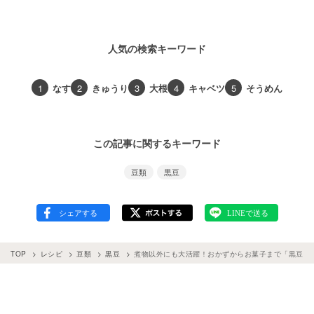
人気の検索キーワード
1
なす
2
きゅうり
3
大根
4
キャベツ
5
そうめん
この記事に関するキーワード
豆類
黒豆
TOP
レシピ
豆類
黒豆
煮物以外にも大活躍！おかずからお菓子まで「黒豆」の