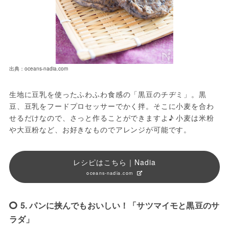
出典：oceans-nadia.com
生地に豆乳を使ったふわふわ食感の「黒豆のチヂミ」。黒
豆、豆乳をフードプロセッサーでかく拌。そこに小麦を合わ
せるだけなので、さっと作ることができますよ♪ 小麦は米粉
や大豆粉など、お好きなものでアレンジが可能です。
レシピはこちら｜Nadia
oceans-nadia.com
5. パンに挟んでもおいしい！「サツマイモと黒豆のサ
ラダ」