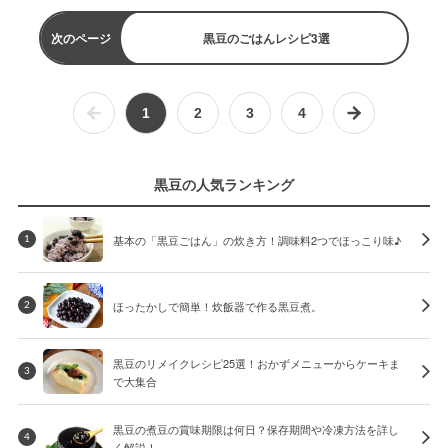
次のページ
黒豆のごはんレシピ3選
1
2
3
4
黒豆の人気ランキング
基本の「黒豆ごはん」の炊き方！調味料2つでほっこり味♪
1
ほったかしで簡単！炊飯器で作る黒豆煮。
2
黒豆のリメイクレシピ25選！おかずメニューからケーキま
3
で大集合
黒豆の煮豆の賞味期限は何日？保存期間や冷凍方法を詳し
4
く解説！