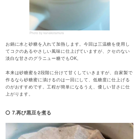
Photo by kanakotamura
お鍋に水と砂糖を入れて加熱します。今回は三温糖を使用し
てコクのあるやさしい風味に仕上げていますが、クセのない
淡白な甘さのグラニュー糖でもOK。

本来は砂糖蜜を2段階に分けて甘くしていきますが、自家製で
作るなら砂糖蜜に漬けるのは一回にして、低糖度に仕上げる
のがおすすめです。工程が簡単になるうえ、優しい甘さに仕
上がります。
7.再び黒豆を煮る