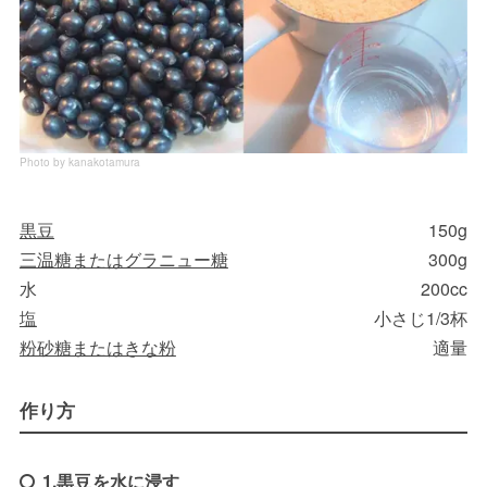
Photo by kanakotamura
黒豆
150g
三温糖またはグラニュー糖
300g
水
200cc
塩
小さじ1/3杯
粉砂糖またはきな粉
適量
作り方
1.黒豆を水に浸す