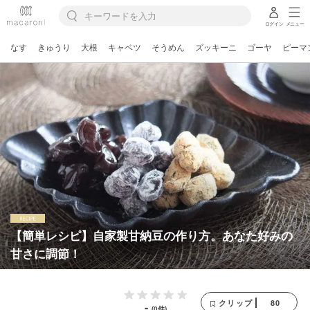
ログイン
メニュー
なす
きゅうり
大根
キャベツ
そうめん
ズッキーニ
ゴーヤ
ピーマ
【簡単レシピ】自家製甘納豆の作り方。あなた好みの
甘さに調節！
80
クリップ
-
(0件)