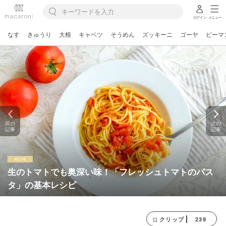
ログイン
メニュー
なす
きゅうり
大根
キャベツ
そうめん
ズッキーニ
ゴーヤ
ピーマ
前の
次の
記事
記事
生のトマトでも奥深い味！「フレッシュトマトのパス
タ」の基本レシピ
239
クリップ