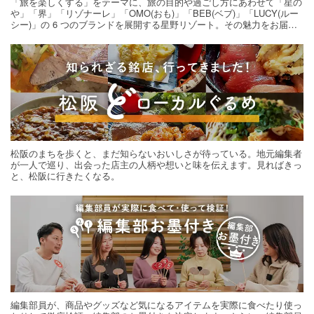
「旅を楽しくする」をテーマに、旅の目的や過ごし方にあわせて「星の
や」「界」「リゾナーレ」「OMO(おも)」「BEB(ベブ)」「LUCY(ルー
シー)」の 6 つのブランドを展開する星野リゾート。その魅力をお届け
する旅の連載。次の旅先探しのヒントにいかがですか？
松阪のまちを歩くと、まだ知らないおいしさが待っている。地元編集者
が一人で巡り、出会った店主の人柄や想いと味を伝えます。見ればきっ
と、松阪に行きたくなる。
編集部員が、商品やグッズなど気になるアイテムを実際に食べたり使っ