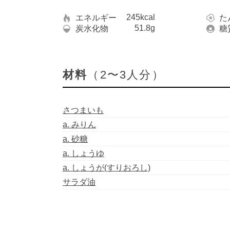
245kcal
エネルギー
た
51.8g
炭水化物
糖
材料
（2〜3人分）
さつまいも
a. みりん
a. 砂糖
a. しょうゆ
a. しょうが(すりおろし)
サラダ油