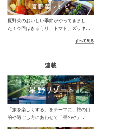
う！
夏野菜のおいしい季節がやってきまし
た！今回はきゅうり、トマト、ズッキー
ニなどを使ったレシピをご紹介します。
すべて見る
太陽の光をたっぷりあびた夏野菜は栄養
もたっぷり。美味しく食べてパワーチャ
ージしましょう♪
連載
「旅を楽しくする」をテーマに、旅の目
的や過ごし方にあわせて「星のや」
「界」「リゾナーレ」「OMO(おも)」「B