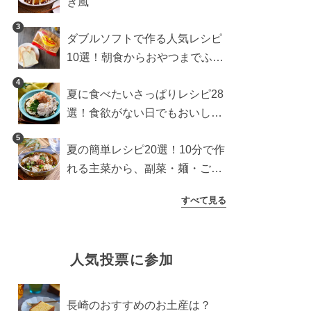
き風
3
ダブルソフトで作る人気レシピ
10選！朝食からおやつまでふん
わり食パンを楽しむアレンジ
4
夏に食べたいさっぱりレシピ28
選！食欲がない日でもおいしい
簡単おかず・麺・ごはん
5
夏の簡単レシピ20選！10分で作
れる主菜から、副菜・麺・ごは
んまで一気に紹介
すべて見る
人気投票に参加
長崎のおすすめのお土産は？