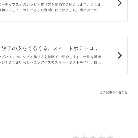
ターチップス」のレシピと作り方を動画でご紹介します。さつま
薄切りにして、カリッとした食感に仕上げました。塩バターの風
間違いなし！おやつやおつまみにぴったりなひと品ですよ♪
】餃子の皮をくるくる。スイートポテトロー
ーズパイ」のレシピと作り方を動画でご紹介します。一世を風靡
ンジ！さつまいもとバニラアイスでスイートポテトを作り、餃子
ような見た目に仕上げました。手土産にもぴったりのひと品です
この記事を報告する