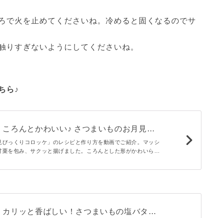
ろで火を止めてくださいね。冷めると固くなるのでサ
触りすぎないようにしてくださいね。
ちら♪
】ころんとかわいい♪ さつまいものお月見び
ケ
見びっくりコロッケ」のレシピと作り方を動画でご紹介。マッシ
甘栗を包み、サクッと揚げました。ころんとした形がかわいらし
せのおいしさにびっくり！外はカリっと中はホクホクの食感がや
】カリッと香ばしい！さつまいもの塩バター