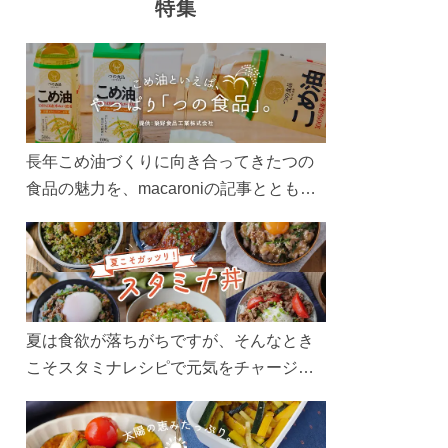
特集
長年こめ油づくりに向き合ってきたつの
食品の魅力を、macaroniの記事とともに
ご紹介します。レシピや活用術はもちろ
ん、製造現場や品質へのこだわりまで。
こめ油をもっと好きになるコンテンツを
ぜひお楽しみください。
夏は食欲が落ちがちですが、そんなとき
こそスタミナレシピで元気をチャージ！
お肉や夏野菜をたっぷり使う丼をガッツ
リ食べて、夏バテを吹き飛ばしましょ