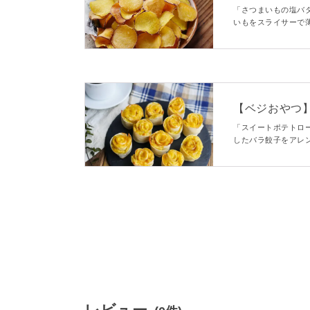
チップス
「さつまいもの塩バ
いもをスライサーで
味がクセになること
【ベジおやつ
ズパイ
「スイートポテトロ
したバラ餃子をアレ
の皮で巻いてバラの
よ♪