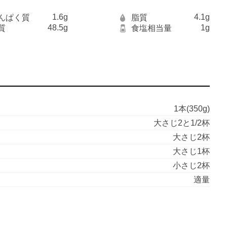
1.6g
4.1g
んぱく質
脂質
48.5g
1g
質
食塩相当量
1本(350g)
大さじ2と1/2杯
大さじ2杯
大さじ1杯
小さじ2杯
適量