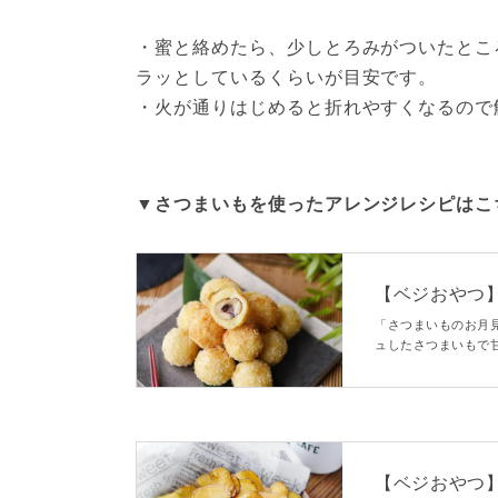
・蜜と絡めたら、少しとろみがついたとこ
ラッとしているくらいが目安です。

・火が通りはじめると折れやすくなるので
▼さつまいもを使ったアレンジレシピはこ
【ベジおやつ
っくりコロッ
「さつまいものお月
ュしたさつまいもで
く、意外な組み合わ
みつきです。
【ベジおやつ