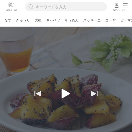
ログイン
メニュー
なす
きゅうり
大根
キャベツ
そうめん
ズッキーニ
ゴーヤ
ピーマ