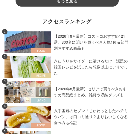
もっと見る
アクセスランキング
1
【2026年8月最新】コストコおすすめ121
選。300名に聞いた買うべき人気1位＆部門
別おすすめ商品も
2
きゅうりをサイダーに漬けるだけ！話題の
韓国レシピを試したら想像以上にアリでし
た
3
【2026年8月最新】セリアで買うべきおす
すめ商品総まとめ。雑貨や収納グッズも
4
入手困難のセブン「じゅわっとしたハチミ
ツパン」は口コミ通り？よりおいしくなる
食べ方も検証
5