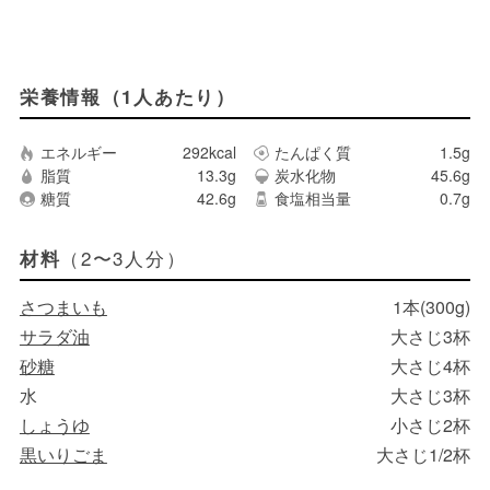
栄養情報（1人あたり）
エネルギー
292kcal
たんぱく質
1.5g
脂質
13.3g
炭水化物
45.6g
糖質
42.6g
食塩相当量
0.7g
（2〜3人分）
材料
さつまいも
1本(300g)
サラダ油
大さじ3杯
砂糖
大さじ4杯
水
大さじ3杯
しょうゆ
小さじ2杯
黒いりごま
大さじ1/2杯