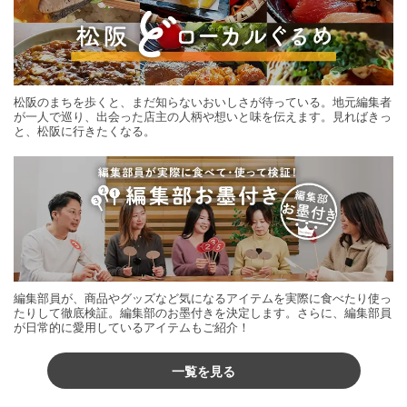
松阪のまちを歩くと、まだ知らないおいしさが待っている。地元編集者
が一人で巡り、出会った店主の人柄や想いと味を伝えます。見ればきっ
と、松阪に行きたくなる。
編集部員が、商品やグッズなど気になるアイテムを実際に食べたり使っ
たりして徹底検証。編集部のお墨付きを決定します。さらに、編集部員
が日常的に愛用しているアイテムもご紹介！
一覧を見る