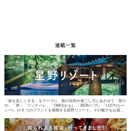
連載一覧
「旅を楽しくする」をテーマに、旅の目的や過ごし方にあわせて「星の
や」「界」「リゾナーレ」「OMO(おも)」「BEB(ベブ)」「LUCY(ルー
シー)」の 6 つのブランドを展開する星野リゾート。その魅力をお届け
する旅の連載。次の旅先探しのヒントにいかがですか？