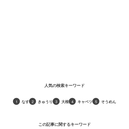
人気の検索キーワード
1
なす
2
きゅうり
3
大根
4
キャベツ
5
そうめん
この記事に関するキーワード