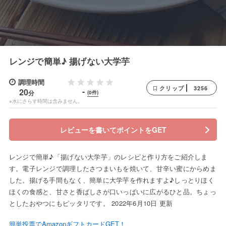
レンジで簡単♪ 揚げない大学芋
調理時間
3256
クリップ
-
20
分
(0件)
※水にさらす時間は含みません。
レビューを書いてポイントをGET
レンジで簡単♪「揚げない大学芋」のレシピと作り方をご紹介しま
す。電子レンジで調理したさつまいもを焼いて、甘辛い蜜にからめま
した。揚げる手間もなく、簡単に大学芋を作れますよ♪しっとりほく
ほくの食感と、甘さと香ばしさが口いっぱいに広がるひと品。ちょっ
としたおやつにもピッタリです。 2022年6月10日 更新
簡単投票でAmazonギフトカードGET！