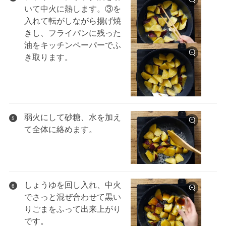
いて中火に熱します。③を
入れて転がしながら揚げ焼
きし、フライパンに残った
油をキッチンペーパーでふ
き取ります。
弱火にして砂糖、水を加え
5
て全体に絡めます。
しょうゆを回し入れ、中火
6
でさっと混ぜ合わせて黒い
りごまをふって出来上がり
です。