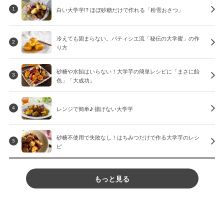
白い大学芋!? ほぼ砂糖だけで作れる「粉雪おさつ」
1
冷えても固まらない。パティシエ流「秘伝の大学蜜」の作
2
り方
砂糖や水飴はいらない！大学芋の簡単レシピに「まさに飴
3
色」「大成功」
レンジで簡単♪ 揚げない大学芋
4
砂糖不使用で失敗なし！はちみつだけで作る大学芋のレシ
5
ピ
もっと見る