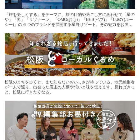
「旅を楽しくする」をテーマに、旅の目的や過ごし方にあわせて「星の
や」「界」「リゾナーレ」「OMO(おも)」「BEB(ベブ)」「LUCY(ルー
シー)」の 6 つのブランドを展開する星野リゾート。その魅力をお届け
する旅の連載。次の旅先探しのヒントにいかがですか？
松阪のまちを歩くと、まだ知らないおいしさが待っている。地元編集者
が一人で巡り、出会った店主の人柄や想いと味を伝えます。見ればきっ
と、松阪に行きたくなる。