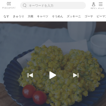
ログイン
メニュー
なす
きゅうり
大根
キャベツ
そうめん
ズッキーニ
ゴーヤ
ピーマ