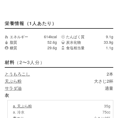
栄養情報（1人あたり）
エネルギー
614kcal
たんぱく質
9.1g
脂質
52.6g
炭水化物
33.9g
糖質
29.6g
食塩相当量
1.1g
（2〜3人分）
材料
とうもろこし
2本
天ぷら粉
大さじ2杯
サラダ油
適量
衣
a. 天ぷら粉
35g
a. 冷水
75cc