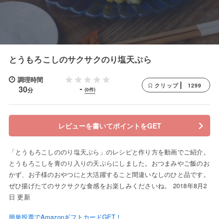
とうもろこしのサクサクのり塩天ぷら
調理時間
1299
クリップ
-
30
分
(0件)
レビューを書いてポイントをGET
「とうもろこしののり塩天ぷら」のレシピと作り方を動画でご紹介。
とうもろこしを青のり入りの天ぷらにしました。おつまみやご飯のお
かず、お子様のおやつにと大活躍すること間違いなしのひと品です。
ぜひ揚げたてのサクサクな食感をお楽しみくださいね。 2018年8月2
日 更新
簡単投票でAmazonギフトカードGET！