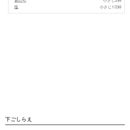
青のり
小さじ2杯
塩
小さじ1/2杯
下ごしらえ