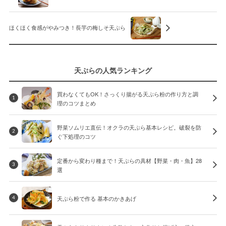
ほくほく食感がやみつき！長芋の梅しそ天ぷら
天ぷらの人気ランキング
買わなくてもOK！さっくり揚がる天ぷら粉の作り方と調
1
理のコツまとめ
野菜ソムリエ直伝！オクラの天ぷら基本レシピ。破裂を防
2
ぐ下処理のコツ
定番から変わり種まで！天ぷらの具材【野菜・肉・魚】28
3
選
天ぷら粉で作る 基本のかきあげ
4