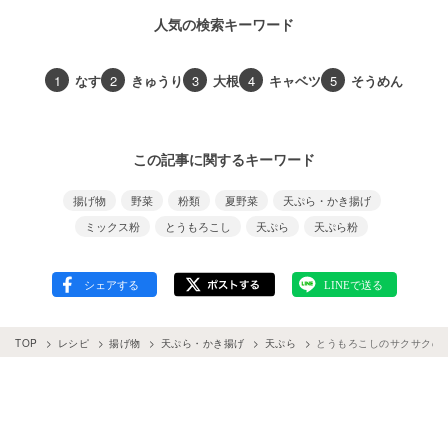
人気の検索キーワード
1
なす
2
きゅうり
3
大根
4
キャベツ
5
そうめん
この記事に関するキーワード
揚げ物
野菜
粉類
夏野菜
天ぷら・かき揚げ
ミックス粉
とうもろこし
天ぷら
天ぷら粉
TOP
レシピ
揚げ物
天ぷら・かき揚げ
天ぷら
とうもろこしのサクサクの