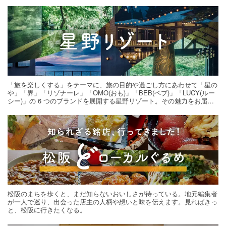
「旅を楽しくする」をテーマに、旅の目的や過ごし方にあわせて「星の
や」「界」「リゾナーレ」「OMO(おも)」「BEB(ベブ)」「LUCY(ルー
シー)」の 6 つのブランドを展開する星野リゾート。その魅力をお届け
する旅の連載。次の旅先探しのヒントにいかがですか？
松阪のまちを歩くと、まだ知らないおいしさが待っている。地元編集者
が一人で巡り、出会った店主の人柄や想いと味を伝えます。見ればきっ
と、松阪に行きたくなる。