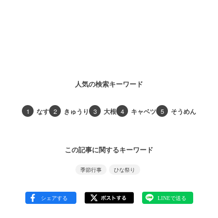
人気の検索キーワード
1
なす
2
きゅうり
3
大根
4
キャベツ
5
そうめん
この記事に関するキーワード
季節行事
ひな祭り