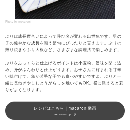
Photo by macaroni
ぶりは成長度合いによって呼び名が変わる出世魚です。男の
子の健やかな成長を願う節句にぴったりと言えます。ぶりの
照り焼きやぶり大根など、さまざまな調理法で楽しめます。
ぶりをふっくらと仕上げるポイントは小麦粉。旨味を閉じ込
め、身がふんわりと仕上がります。お子さんに好まれる甘辛
い味付けで、魚が苦手な子でも食べやすいですよ。ぶりと一
緒に長ねぎやししとうがらしを焼いてもOK。横に添えると彩
りがよくなります。
レシピはこちら｜macaroni動画
macaro-ni.jp