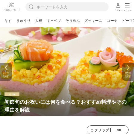
ログイン
メニュー
なす
きゅうり
大根
キャベツ
そうめん
ズッキーニ
ゴーヤ
ピーマ
前の
次の
記事
記事
初節句のお祝いには何を食べる？おすすめ料理やその
理由を解説
98
クリップ