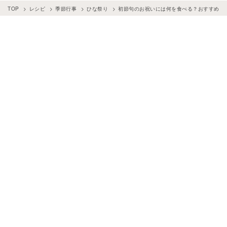
TOP
レシピ
季節行事
ひな祭り
初節句のお祝いには何を食べる？おすすめ料