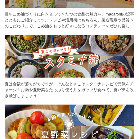
長年こめ油づくりに向き合ってきたつの食品の魅力を、macaroniの記事
とともにご紹介します。レシピや活用術はもちろん、製造現場や品質へ
のこだわりまで。こめ油をもっと好きになるコンテンツをぜひお楽しみ
ください。
夏は食欲が落ちがちですが、そんなときこそスタミナレシピで元気をチ
ャージ！お肉や夏野菜をたっぷり使う丼をガッツリ食べて、夏バテを吹
き飛ばしましょう！