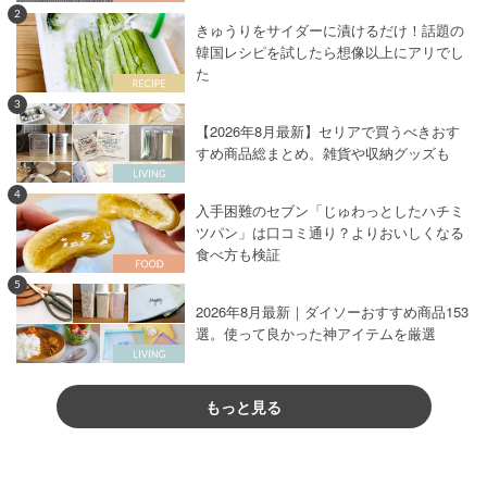
2
きゅうりをサイダーに漬けるだけ！話題の
韓国レシピを試したら想像以上にアリでし
た
3
【2026年8月最新】セリアで買うべきおす
すめ商品総まとめ。雑貨や収納グッズも
4
入手困難のセブン「じゅわっとしたハチミ
ツパン」は口コミ通り？よりおいしくなる
食べ方も検証
5
2026年8月最新｜ダイソーおすすめ商品153
選。使って良かった神アイテムを厳選
もっと見る