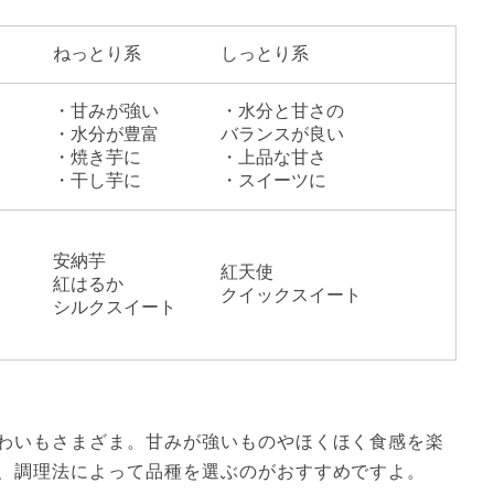
ねっとり系
しっとり系
・甘みが強い
・水分と甘さの
・水分が豊富
バランスが良い
・焼き芋に
・上品な甘さ
・干し芋に
・スイーツに
安納芋
紅天使
紅はるか
クイックスイート
シルクスイート
わいもさまざま。甘みが強いものやほくほく食感を楽
、調理法によって品種を選ぶのがおすすめですよ。