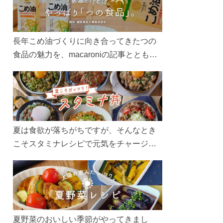
長年こめ油づくりに向き合ってきたつの
食品の魅力を、macaroniの記事とともに
ご紹介します。レシピや活用術はもちろ
ん、製造現場や品質へのこだわりまで。
こめ油をもっと好きになるコンテンツを
ぜひお楽しみください。
夏は食欲が落ちがちですが、そんなとき
こそスタミナレシピで元気をチャージ！
お肉や夏野菜をたっぷり使う丼をガッツ
リ食べて、夏バテを吹き飛ばしましょ
う！
夏野菜のおいしい季節がやってきまし