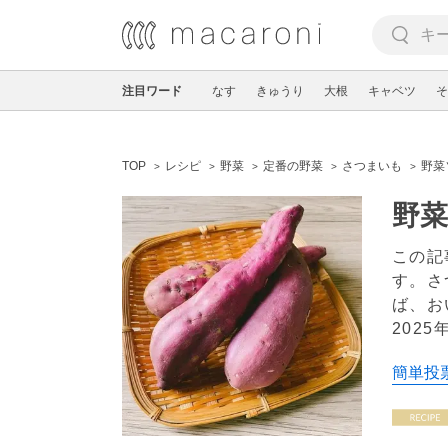
注目ワード
なす
きゅうり
大根
キャベツ
そ
TOP
レシピ
野菜
定番の野菜
さつまいも
野菜
野
この記
す。さ
ば、お
2025
簡単投票