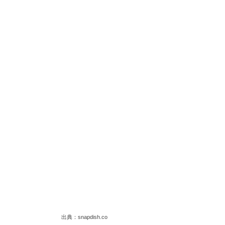
出典：snapdish.co