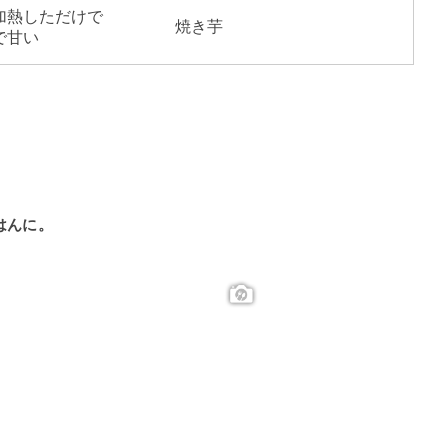
加熱しただけで
焼き芋
で甘い
はんに。