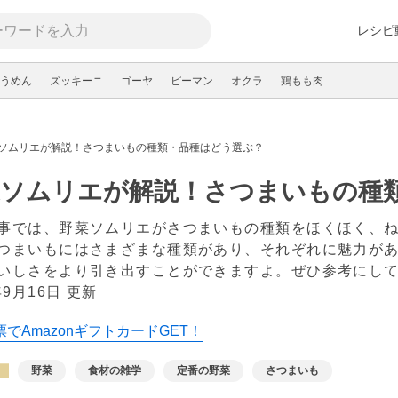
レシピ
うめん
ズッキーニ
ゴーヤ
ピーマン
オクラ
鶏もも肉
ソムリエが解説！さつまいもの種類・品種はどう選ぶ？
菜ソムリエが解説！さつまいもの種
事では、野菜ソムリエがさつまいもの種類をほくほく、
つまいもにはさまざまな種類があり、それぞれに魅力が
いしさをより引き出すことができますよ。ぜひ参考にし
年9月16日 更新
でAmazonギフトカードGET！
野菜
食材の雑学
定番の野菜
さつまいも