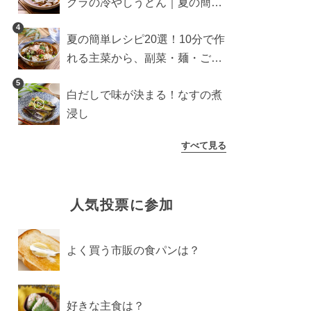
クラの冷やしうどん｜夏の簡単
ランチに
4
夏の簡単レシピ20選！10分で作
れる主菜から、副菜・麺・ごは
んまで一気に紹介
5
白だしで味が決まる！なすの煮
浸し
すべて見る
人気投票に参加
よく買う市販の食パンは？
好きな主食は？