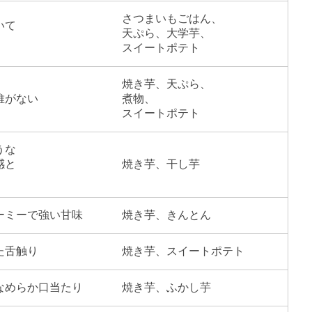
さつまいもごはん、
いて
天ぷら、大学芋、
スイートポテト
焼き芋、天ぷら、
維がない
煮物、
スイートポテト
うな
感と
焼き芋、干し芋
ーミーで強い甘味
焼き芋、きんとん
た舌触り
焼き芋、スイートポテト
なめらか口当たり
焼き芋、ふかし芋