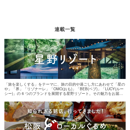
連載一覧
「旅を楽しくする」をテーマに、旅の目的や過ごし方にあわせて「星の
や」「界」「リゾナーレ」「OMO(おも)」「BEB(ベブ)」「LUCY(ルー
シー)」の 6 つのブランドを展開する星野リゾート。その魅力をお届け
する旅の連載。次の旅先探しのヒントにいかがですか？