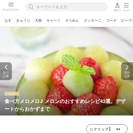
ログイン
メニュー
なす
きゅうり
大根
キャベツ
そうめん
ズッキーニ
ゴーヤ
ピーマ
前の
次の
記事
記事
食べ方メロメロ♪ メロンのおすすめレシピ43選。デザ
ートからおかずまで
44
クリップ