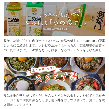
長年こめ油づくりに向き合ってきたつの食品の魅力を、macaroniの記事
とともにご紹介します。レシピや活用術はもちろん、製造現場や品質へ
のこだわりまで。こめ油をもっと好きになるコンテンツをぜひお楽しみ
ください。
夏は食欲が落ちがちですが、そんなときこそスタミナレシピで元気をチ
ャージ！お肉や夏野菜をたっぷり使う丼をガッツリ食べて、夏バテを吹
き飛ばしましょう！