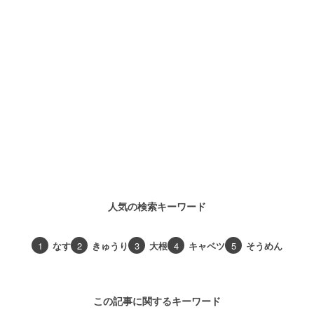
人気の検索キーワード
1
なす
2
きゅうり
3
大根
4
キャベツ
5
そうめん
この記事に関するキーワード