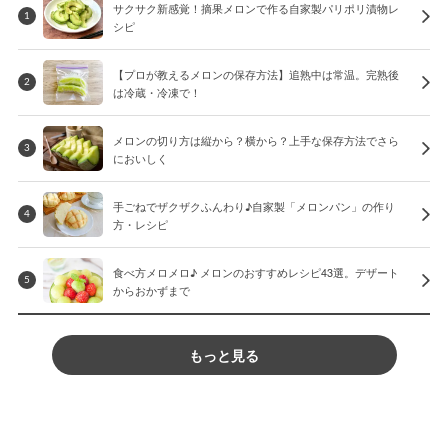
サクサク新感覚！摘果メロンで作る自家製パリポリ漬物レ
1
シピ
【プロが教えるメロンの保存方法】追熟中は常温。完熟後
2
は冷蔵・冷凍で！
メロンの切り方は縦から？横から？上手な保存方法でさら
3
においしく
手ごねでザクザクふんわり♪自家製「メロンパン」の作り
4
方・レシピ
食べ方メロメロ♪ メロンのおすすめレシピ43選。デザート
5
からおかずまで
もっと見る