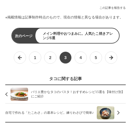
この記事を報告する
※掲載情報は記事制作時点のもので、現在の情報と異なる場合があります。
メイン料理やおつまみに。人気たこ焼きアレ
次のページ
ンジ5選
1
2
3
4
5
タコに関する記事
バリエ豊かなタコのパスタ！おすすめレシピ15選を【味付け別】
にご紹介
自宅で作れる「たこわさ」の基本レシピ。練りわさびで簡単♪