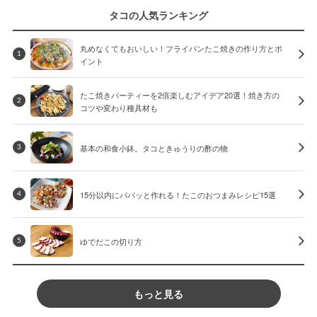
タコの人気ランキング
丸めなくてもおいしい！フライパンたこ焼きの作り方とポ
1
イント
たこ焼きパーティーを2倍楽しむアイデア20選！焼き方の
2
コツや変わり種具材も
基本の和食小鉢。タコときゅうりの酢の物
3
15分以内にパパッと作れる！たこのおつまみレシピ15選
4
ゆでだこの切り方
5
もっと見る