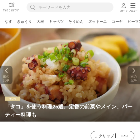
ログイン
メニュー
なす
きゅうり
大根
キャベツ
そうめん
ズッキーニ
ゴーヤ
ピーマ
前の
次の
記事
記事
「タコ」を使う料理25選。定番の前菜やメイン、パー
ティー料理も
170
クリップ