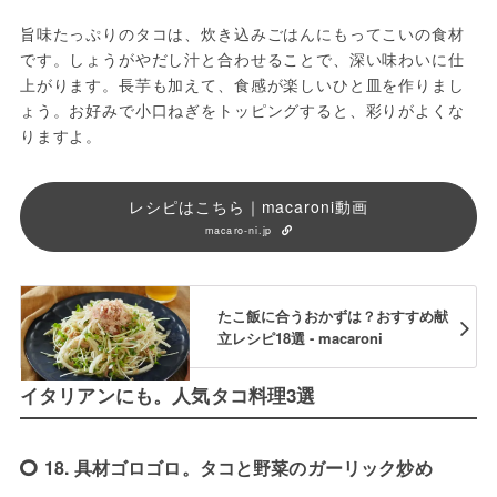
旨味たっぷりのタコは、炊き込みごはんにもってこいの食材
です。しょうがやだし汁と合わせることで、深い味わいに仕
上がります。長芋も加えて、食感が楽しいひと皿を作りまし
ょう。お好みで小口ねぎをトッピングすると、彩りがよくな
りますよ。
レシピはこちら｜macaroni動画
macaro-ni.jp
たこ飯に合うおかずは？おすすめ献
立レシピ18選 - macaroni
イタリアンにも。人気タコ料理3選
18. 具材ゴロゴロ。タコと野菜のガーリック炒め