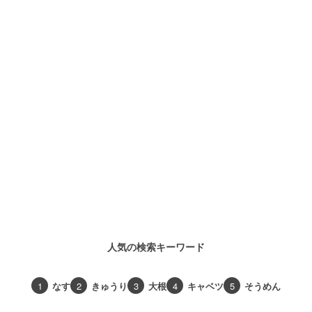
人気の検索キーワード
1
なす
2
きゅうり
3
大根
4
キャベツ
5
そうめん