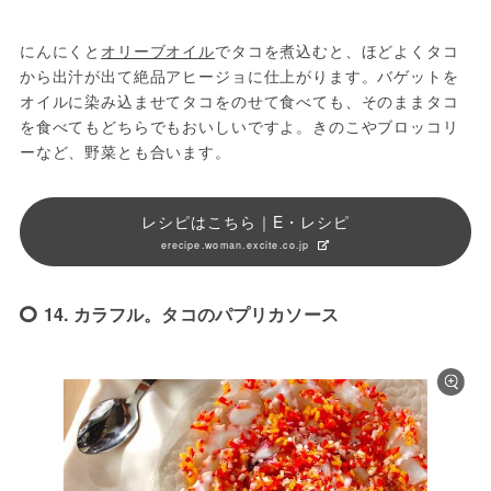
にんにくと
オリーブオイル
でタコを煮込むと、ほどよくタコ
から出汁が出て絶品アヒージョに仕上がります。バゲットを
オイルに染み込ませてタコをのせて食べても、そのままタコ
を食べてもどちらでもおいしいですよ。きのこやブロッコリ
ーなど、野菜とも合います。
レシピはこちら｜E・レシピ
erecipe.woman.excite.co.jp
14. カラフル。タコのパプリカソース