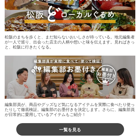
松阪のまちを歩くと、まだ知らないおいしさが待っている。地元編集者
が一人で巡り、出会った店主の人柄や想いと味を伝えます。見ればきっ
と、松阪に行きたくなる。
編集部員が、商品やグッズなど気になるアイテムを実際に食べたり使っ
たりして徹底検証。編集部のお墨付きを決定します。さらに、編集部員
が日常的に愛用しているアイテムもご紹介！
一覧を見る