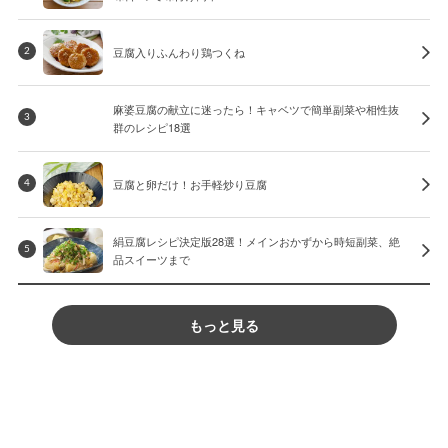
豆腐入りふんわり鶏つくね
2
麻婆豆腐の献立に迷ったら！キャベツで簡単副菜や相性抜
3
群のレシピ18選
豆腐と卵だけ！お手軽炒り豆腐
4
絹豆腐レシピ決定版28選！メインおかずから時短副菜、絶
5
品スイーツまで
もっと見る