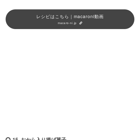
レシピはこちら｜macaroni動画
macaro-ni.jp
15. おから入り揚げ菓子