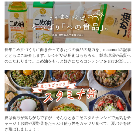
長年こめ油づくりに向き合ってきたつの食品の魅力を、macaroniの記事
とともにご紹介します。レシピや活用術はもちろん、製造現場や品質へ
のこだわりまで。こめ油をもっと好きになるコンテンツをぜひお楽しみ
ください。
夏は食欲が落ちがちですが、そんなときこそスタミナレシピで元気をチ
ャージ！お肉や夏野菜をたっぷり使う丼をガッツリ食べて、夏バテを吹
き飛ばしましょう！