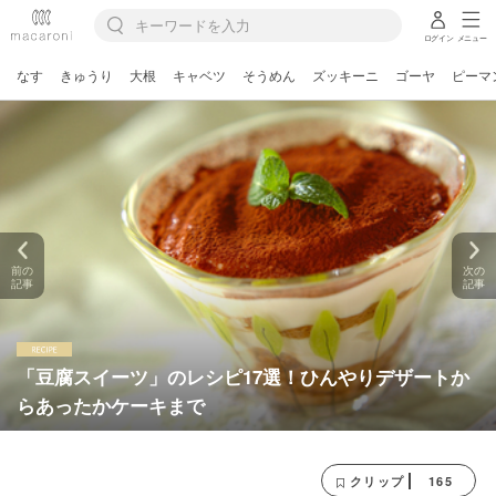
ログイン
メニュー
なす
きゅうり
大根
キャベツ
そうめん
ズッキーニ
ゴーヤ
ピーマ
前の
次の
記事
記事
「豆腐スイーツ」のレシピ17選！ひんやりデザートか
らあったかケーキまで
165
クリップ