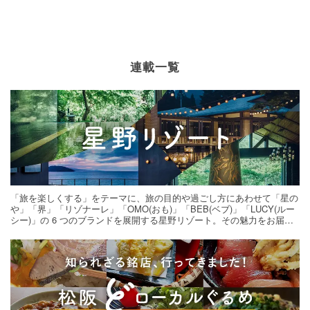
連載一覧
「旅を楽しくする」をテーマに、旅の目的や過ごし方にあわせて「星の
や」「界」「リゾナーレ」「OMO(おも)」「BEB(ベブ)」「LUCY(ルー
シー)」の 6 つのブランドを展開する星野リゾート。その魅力をお届け
する旅の連載。次の旅先探しのヒントにいかがですか？