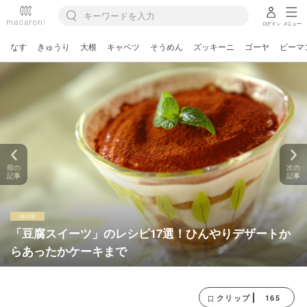
ログイン
メニュー
なす
きゅうり
大根
キャベツ
そうめん
ズッキーニ
ゴーヤ
ピーマ
前の
次の
記事
記事
「豆腐スイーツ」のレシピ17選！ひんやりデザートか
らあったかケーキまで
165
クリップ