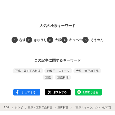
人気の検索キーワード
1
なす
2
きゅうり
3
大根
4
キャベツ
5
そうめん
この記事に関するキーワード
豆腐・豆加工品料理
お菓子・スイーツ
大豆・大豆加工品
豆腐
豆腐料理
TOP
レシピ
豆腐・豆加工品料理
豆腐料理
「豆腐スイーツ」のレシピ17選