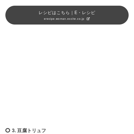
レシピはこちら｜E・レシピ
erecipe.woman.excite.co.jp
3. 豆腐トリュフ