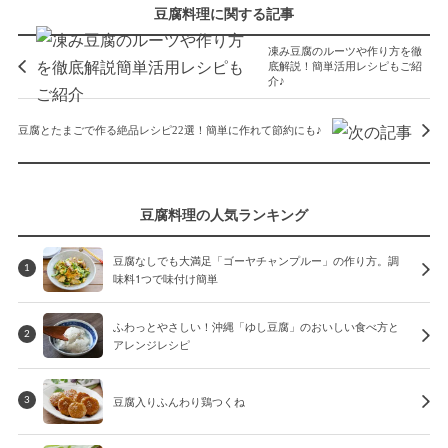
豆腐料理に関する記事
凍み豆腐のルーツや作り方を徹
底解説！簡単活用レシピもご紹
介♪
豆腐とたまごで作る絶品レシピ22選！簡単に作れて節約にも♪
豆腐料理の人気ランキング
豆腐なしでも大満足「ゴーヤチャンプルー」の作り方。調
1
味料1つで味付け簡単
ふわっとやさしい！沖縄「ゆし豆腐」のおいしい食べ方と
2
アレンジレシピ
豆腐入りふんわり鶏つくね
3