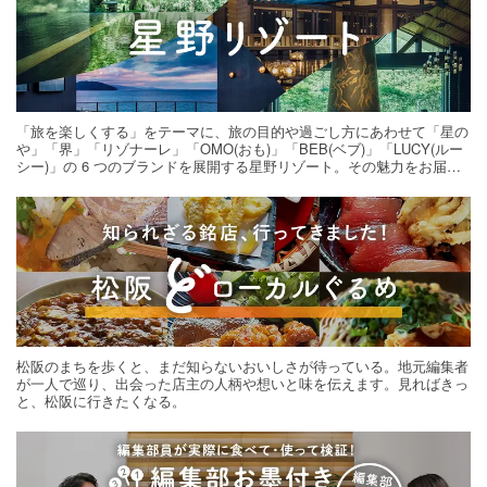
「旅を楽しくする」をテーマに、旅の目的や過ごし方にあわせて「星の
や」「界」「リゾナーレ」「OMO(おも)」「BEB(ベブ)」「LUCY(ルー
シー)」の 6 つのブランドを展開する星野リゾート。その魅力をお届け
する旅の連載。次の旅先探しのヒントにいかがですか？
松阪のまちを歩くと、まだ知らないおいしさが待っている。地元編集者
が一人で巡り、出会った店主の人柄や想いと味を伝えます。見ればきっ
と、松阪に行きたくなる。