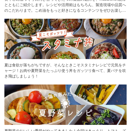
とともにご紹介します。レシピや活用術はもちろん、製造現場や品質へ
のこだわりまで。こめ油をもっと好きになるコンテンツをぜひお楽しみ
ください。
夏は食欲が落ちがちですが、そんなときこそスタミナレシピで元気をチ
ャージ！お肉や夏野菜をたっぷり使う丼をガッツリ食べて、夏バテを吹
き飛ばしましょう！
夏野菜のおいしい季節がやってきました！今回はきゅうり、トマト、ズ