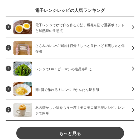
電子レンジレシピの人気ランキング
電子レンジでゆで卵を作る方法。爆発を防ぐ重要ポイント
1
と加熱時の注意点
ささみのレンジ加熱は何分？しっとり仕上げる蒸し方と保
2
存法
レンジでOK！ピーマンの塩昆布和え
3
卵1個で作れる！レンジでかんたん錦糸卵
4
あの懐かしい味をもう一度！モコモコ風再現レシピ。レン
5
ジで簡単
もっと見る