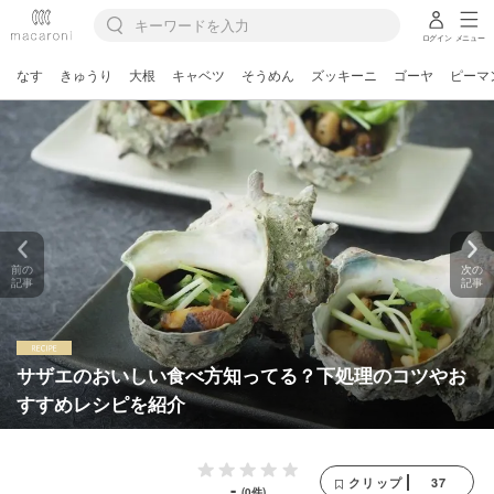
ログイン
メニュー
なす
きゅうり
大根
キャベツ
そうめん
ズッキーニ
ゴーヤ
ピーマ
前の
次の
記事
記事
サザエのおいしい食べ方知ってる？下処理のコツやお
すすめレシピを紹介
37
クリップ
-
(0件)