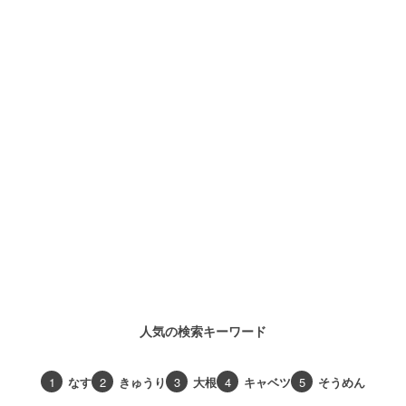
人気の検索キーワード
1
なす
2
きゅうり
3
大根
4
キャベツ
5
そうめん