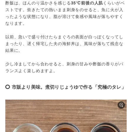
酢飯は、ほんのり温かさを感じる
35℃前後の人肌
くらいがベ
ストです。炊きたての熱いまま刺身をのせると、魚に火が入
ったような状態になり、脂が溶けて食感や風味が落ちやすく
なります。
以前、急いで盛り付けたらまぐろの表面が白っぽくなってし
まったり、遅く帰宅した夫の海鮮丼は、風味が落ちて残念な
結果に。
少し冷ましてから合わせると、刺身の甘みや酢飯の香りがバ
ランスよく楽しめますよ。
市販より美味。煮切りじょうゆで作る「究極のタレ」