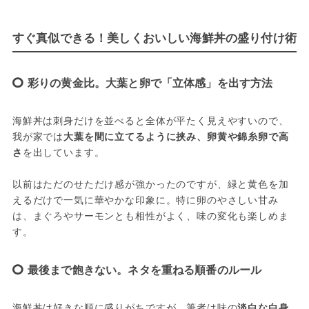
すぐ真似できる！美しくおいしい海鮮丼の盛り付け術
彩りの黄金比。大葉と卵で「立体感」を出す方法
海鮮丼は刺身だけを並べると全体が平たく見えやすいので、
我が家では
大葉を間に立てるように挟み、卵黄や錦糸卵で高
さ
を出しています。
以前はただのせただけ感が強かったのですが、緑と黄色を加
えるだけで一気に華やかな印象に。特に卵のやさしい甘み
は、まぐろやサーモンとも相性がよく、味の変化も楽しめま
す。
最後まで飽きない。ネタを重ねる順番のルール
海鮮丼は好きな順に盛りがちですが、筆者は味の
淡白な白身