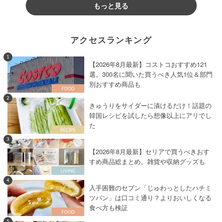
もっと見る
アクセスランキング
1
【2026年8月最新】コストコおすすめ121
選。300名に聞いた買うべき人気1位＆部門
別おすすめ商品も
2
きゅうりをサイダーに漬けるだけ！話題の
韓国レシピを試したら想像以上にアリでし
た
3
【2026年8月最新】セリアで買うべきおす
すめ商品総まとめ。雑貨や収納グッズも
4
入手困難のセブン「じゅわっとしたハチミ
ツパン」は口コミ通り？よりおいしくなる
食べ方も検証
5