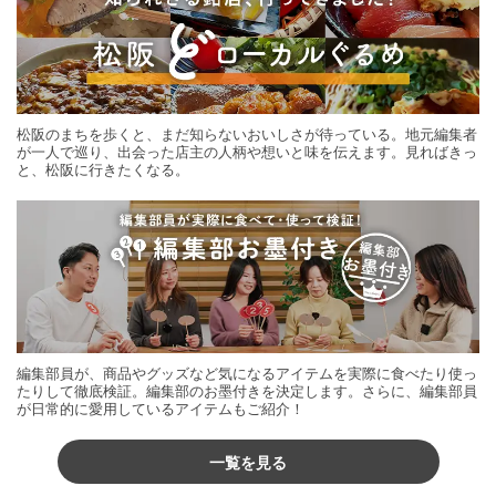
松阪のまちを歩くと、まだ知らないおいしさが待っている。地元編集者
が一人で巡り、出会った店主の人柄や想いと味を伝えます。見ればきっ
と、松阪に行きたくなる。
編集部員が、商品やグッズなど気になるアイテムを実際に食べたり使っ
たりして徹底検証。編集部のお墨付きを決定します。さらに、編集部員
が日常的に愛用しているアイテムもご紹介！
一覧を見る