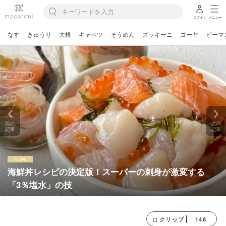
ログイン
メニュー
なす
きゅうり
大根
キャベツ
そうめん
ズッキーニ
ゴーヤ
ピーマ
前の
次の
記事
記事
海鮮丼レシピの決定版！スーパーの刺身が激変する
「3％塩水」の技
148
クリップ