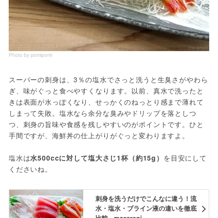
Photo by pomipomi
スーパーの刺身は、3％の塩水でさっと洗うと生臭さがやわら
ぎ、味がぐっと食べやすくなります。以前、真水で洗ったと
きは表面が水っぽくなり、せっかくのねっとり感まで薄れて
しまって失敗。塩水なら余分な臭みやドリップを落としつ
つ、刺身の旨味や食感を残しやすいのがポイントです。ひと
手間ですが、海鮮丼の仕上がりがぐっと変わりますよ。
塩水は
水500ccに対して塩大さじ1杯（約15g）
を目安にして
くださいね。
刺身を洗うだけでこんなに違う！流
水・塩水・ブライン液の違いを徹底
比較 - macaroni