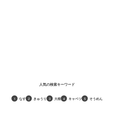
人気の検索キーワード
1
なす
2
きゅうり
3
大根
4
キャベツ
5
そうめん