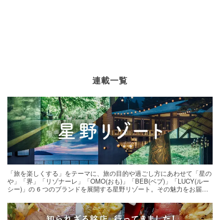
連載一覧
「旅を楽しくする」をテーマに、旅の目的や過ごし方にあわせて「星の
や」「界」「リゾナーレ」「OMO(おも)」「BEB(ベブ)」「LUCY(ルー
シー)」の 6 つのブランドを展開する星野リゾート。その魅力をお届け
する旅の連載。次の旅先探しのヒントにいかがですか？