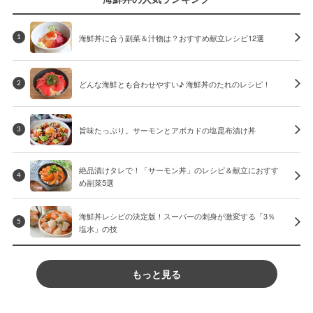
海鮮丼に合う副菜＆汁物は？おすすめ献立レシピ12選
1
どんな海鮮とも合わせやすい♪ 海鮮丼のたれのレシピ！
2
旨味たっぷり。サーモンとアボカドの塩昆布漬け丼
3
絶品漬けタレで！「サーモン丼」のレシピ＆献立におすす
4
め副菜5選
海鮮丼レシピの決定版！スーパーの刺身が激変する「3％
5
塩水」の技
もっと見る