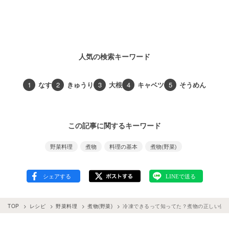
人気の検索キーワード
1
なす
2
きゅうり
3
大根
4
キャベツ
5
そうめん
この記事に関するキーワード
野菜料理
煮物
料理の基本
煮物(野菜)
TOP
レシピ
野菜料理
煮物(野菜)
冷凍できるって知ってた？煮物の正しい保