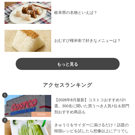
岐阜県の名物といえば？
おむすび権米衛で好きなメニューは？
もっと見る
アクセスランキング
1
【2026年8月最新】コストコおすすめ121
選。300名に聞いた買うべき人気1位＆部門
別おすすめ商品も
2
きゅうりをサイダーに漬けるだけ！話題の
韓国レシピを試したら想像以上にアリでし