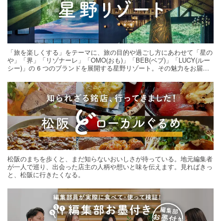
「旅を楽しくする」をテーマに、旅の目的や過ごし方にあわせて「星の
や」「界」「リゾナーレ」「OMO(おも)」「BEB(ベブ)」「LUCY(ルー
シー)」の 6 つのブランドを展開する星野リゾート。その魅力をお届け
する旅の連載。次の旅先探しのヒントにいかがですか？
松阪のまちを歩くと、まだ知らないおいしさが待っている。地元編集者
が一人で巡り、出会った店主の人柄や想いと味を伝えます。見ればきっ
と、松阪に行きたくなる。