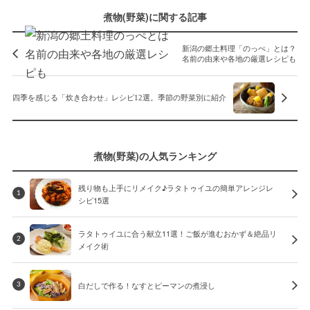
煮物(野菜)に関する記事
新潟の郷土料理「のっぺ」とは？
名前の由来や各地の厳選レシピも
四季を感じる「炊き合わせ」レシピ12選。季節の野菜別に紹介
煮物(野菜)の人気ランキング
残り物も上手にリメイク♪ラタトゥイユの簡単アレンジレ
1
シピ15選
ラタトゥイユに合う献立11選！ご飯が進むおかず＆絶品リ
2
メイク術
白だしで作る！なすとピーマンの煮浸し
3