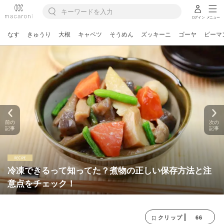
ログイン
メニュー
なす
きゅうり
大根
キャベツ
そうめん
ズッキーニ
ゴーヤ
ピーマ
前の
次の
記事
記事
冷凍できるって知ってた？煮物の正しい保存方法と注
意点をチェック！
66
クリップ