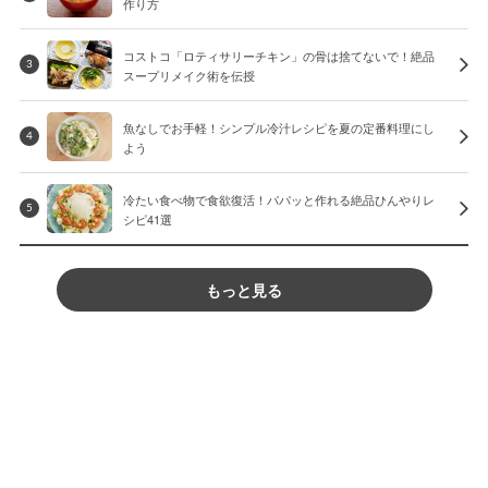
作り方
コストコ「ロティサリーチキン」の骨は捨てないで！絶品
3
スープリメイク術を伝授
魚なしでお手軽！シンプル冷汁レシピを夏の定番料理にし
4
よう
冷たい食べ物で食欲復活！パパッと作れる絶品ひんやりレ
5
シピ41選
もっと見る