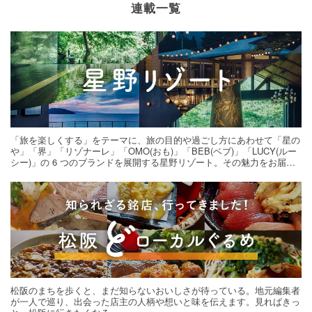
連載一覧
「旅を楽しくする」をテーマに、旅の目的や過ごし方にあわせて「星の
や」「界」「リゾナーレ」「OMO(おも)」「BEB(ベブ)」「LUCY(ルー
シー)」の 6 つのブランドを展開する星野リゾート。その魅力をお届け
する旅の連載。次の旅先探しのヒントにいかがですか？
松阪のまちを歩くと、まだ知らないおいしさが待っている。地元編集者
が一人で巡り、出会った店主の人柄や想いと味を伝えます。見ればきっ