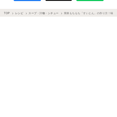
TOP
レシピ
スープ・汁物・シチュー
簡単もちもち「すいとん」の作り方！味付