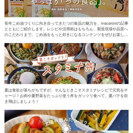
長年こめ油づくりに向き合ってきたつの食品の魅力を、macaroniの記事
とともにご紹介します。レシピや活用術はもちろん、製造現場や品質へ
のこだわりまで。こめ油をもっと好きになるコンテンツをぜひお楽しみ
ください。
夏は食欲が落ちがちですが、そんなときこそスタミナレシピで元気をチ
ャージ！お肉や夏野菜をたっぷり使う丼をガッツリ食べて、夏バテを吹
き飛ばしましょう！