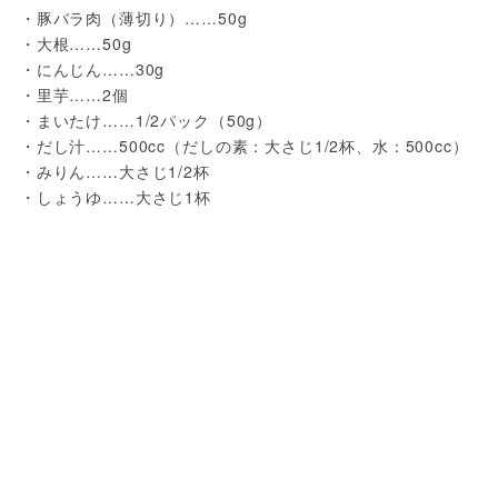
・豚バラ肉（薄切り）……50g

・大根……50g

・にんじん……30g

・里芋……2個

・まいたけ……1/2パック（50g）

・だし汁……500cc（だしの素：大さじ1/2杯、水：500cc）

・みりん……大さじ1/2杯

・しょうゆ……大さじ1杯