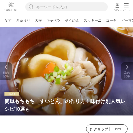
ログイン
メニュー
なす
きゅうり
大根
キャベツ
そうめん
ズッキーニ
ゴーヤ
ピーマ
前の
次の
記事
記事
簡単もちもち「すいとん」の作り方！味付け別人気レ
シピ10選も
279
クリップ