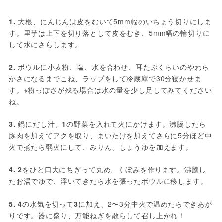
1. 
大根、にんじんは皮をむいて5mm幅のいちょう切りにしま
す。里芋は上下を切り落として皮をむき、5mm幅の輪切りに
して水にさらします。

2. 
ボウルに小麦粉、塩、水を合わせ、耳たぶくらいのやわら
かさになるまでこね、ラップをして冷蔵庫で30分寝かせま
す。※粉っぽさが残る場合は水の量を少し足してみてください
ね。

3. 
鍋にだし汁、
1
の野菜を入れて火にかけます。沸騰したら
豚肉を加えてアクを取り、まいたけを加えてさらに5分ほど中
火で煮たら弱火にして、みりん、しょうゆを加えます。

4. 
2
をひと口大にちぎって丸め、くぼみを作ります。沸騰し
たお湯でゆで、浮いてきたら水を張ったボウルに移します。

5. 
4
の水気を切って
3
に加え、2〜3分中火で温めたらできあが
りです。器に盛り、万能ねぎを散らして召し上がれ！