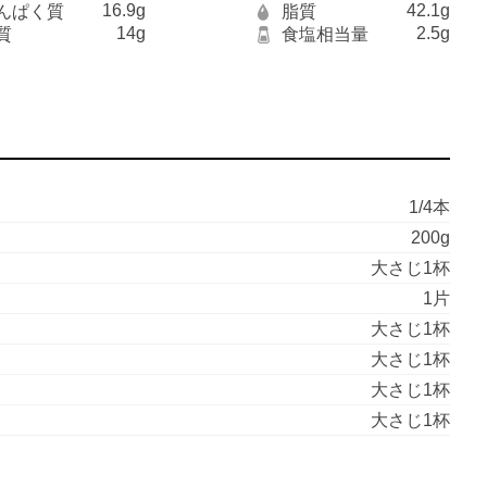
16.9g
42.1g
んぱく質
脂質
14g
2.5g
質
食塩相当量
1/4本
200g
大さじ1杯
1片
大さじ1杯
大さじ1杯
大さじ1杯
大さじ1杯