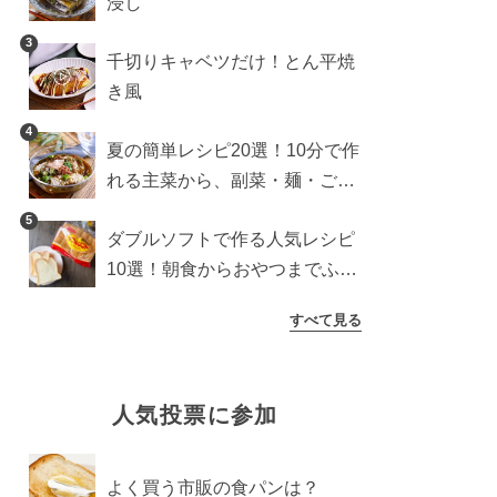
浸し
3
千切りキャベツだけ！とん平焼
き風
4
夏の簡単レシピ20選！10分で作
れる主菜から、副菜・麺・ごは
んまで一気に紹介
5
ダブルソフトで作る人気レシピ
10選！朝食からおやつまでふん
わり食パンを楽しむアレンジ
すべて見る
人気投票に参加
よく買う市販の食パンは？