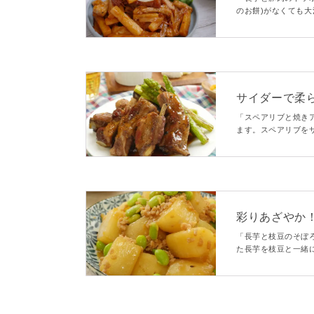
のお餅)がなくても
り、コチュジャンだ
す♪
サイダーで柔
みつ煮
「スペアリブと焼き
ます。スペアリブを
のに本格的な味わい
彩りあざやか
「長芋と枝豆のそぼ
た長芋を枝豆と一緒
に♪長芋と枝豆のほ