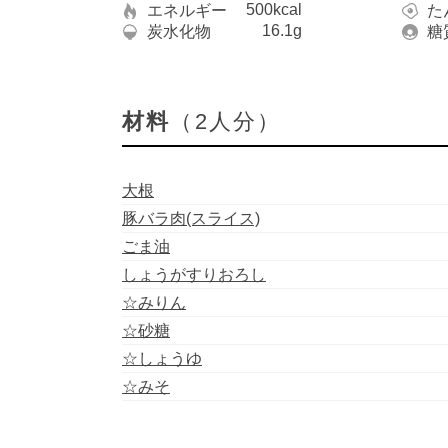
500kcal
エネルギー
た
16.1g
炭水化物
糖
材料
（2人分）
大根
豚バラ肉(スライス)
ごま油
しょうがすりおろし
☆みりん
☆砂糖
☆しょうゆ
☆みそ