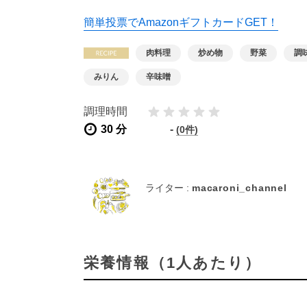
簡単投票でAmazonギフトカードGET！
肉料理
炒め物
野菜
調
みりん
辛味噌
調理時間
30 分
-
(0件)
ライター :
macaroni_channel
栄養情報（1人あたり）