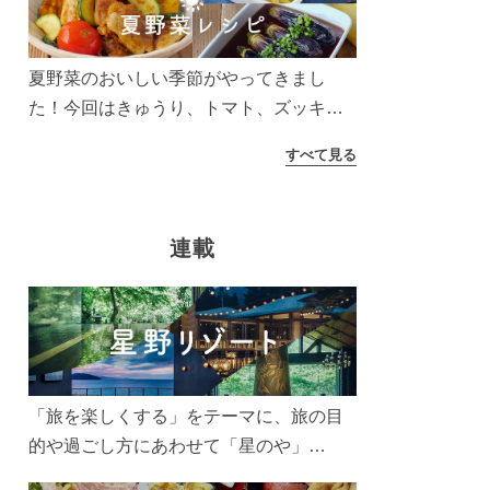
う！
夏野菜のおいしい季節がやってきまし
た！今回はきゅうり、トマト、ズッキー
ニなどを使ったレシピをご紹介します。
すべて見る
太陽の光をたっぷりあびた夏野菜は栄養
もたっぷり。美味しく食べてパワーチャ
ージしましょう♪
連載
「旅を楽しくする」をテーマに、旅の目
的や過ごし方にあわせて「星のや」
「界」「リゾナーレ」「OMO(おも)」「B