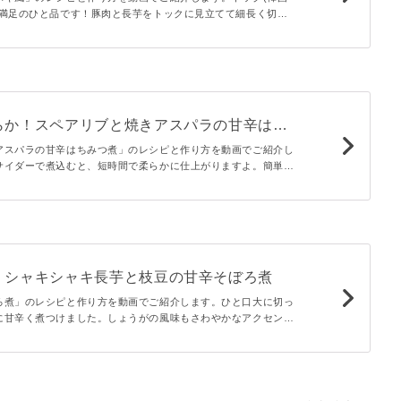
大満足のひと品です！豚肉と長芋をトックに見立てて細長く切
れで甘辛く炒めました。おつまみにもご飯のお供にもぴったりで
らか！スペアリブと焼きアスパラの甘辛はち
アスパラの甘辛はちみつ煮」のレシピと作り方を動画でご紹介し
サイダーで煮込むと、短時間で柔らかに仕上がりますよ。簡単な
で、おもてなしやアウトドアでも喜ばれる一品です♪
！シャキシャキ長芋と枝豆の甘辛そぼろ煮
ろ煮」のレシピと作り方を動画でご紹介します。ひと口大に切っ
に甘辛く煮つけました。しょうがの風味もさわやかなアクセント
くほく食感が夏らしい、ほっこりできる煮物です。