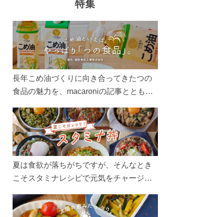
特集
長年こめ油づくりに向き合ってきたつの
食品の魅力を、macaroniの記事とともに
ご紹介します。レシピや活用術はもちろ
ん、製造現場や品質へのこだわりまで。
こめ油をもっと好きになるコンテンツを
ぜひお楽しみください。
夏は食欲が落ちがちですが、そんなとき
こそスタミナレシピで元気をチャージ！
お肉や夏野菜をたっぷり使う丼をガッツ
リ食べて、夏バテを吹き飛ばしましょ