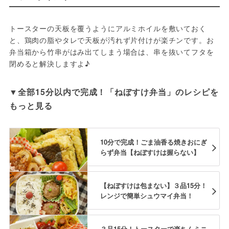
トースターの天板を覆うようにアルミホイルを敷いておく
と、鶏肉の脂やタレで天板が汚れず片付けが楽チンです。お
弁当箱から竹串がはみ出てしまう場合は、串を抜いてフタを
閉めると解決しますよ♪
▼全部15分以内で完成！「ねぼすけ弁当」のレシピを
もっと見る
10分で完成！ごま油香る焼きおにぎ
らず弁当【ねぼすけは握らない】
【ねぼすけは包まない】３品15分！
レンジで簡単シュウマイ弁当！
３品15分！トースターで楽ちんミニ