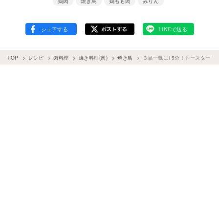
鶏肉
焼き鳥
鶏もも肉
みりん
TOP
レシピ
肉料理
焼き料理(肉)
焼き鳥
３品一気に15分！トースターで