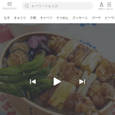
ログイン
メニュー
なす
きゅうり
大根
キャベツ
そうめん
ズッキーニ
ゴーヤ
ピーマ