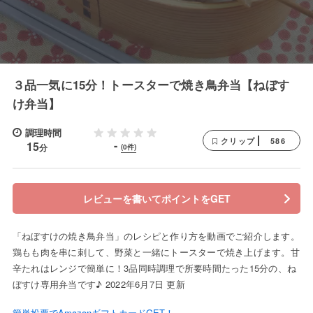
３品一気に15分！トースターで焼き鳥弁当【ねぼす
け弁当】
調理時間
586
クリップ
-
15
分
(0件)
レビューを書いてポイントをGET
「ねぼすけの焼き鳥弁当」のレシピと作り方を動画でご紹介します。
鶏もも肉を串に刺して、野菜と一緒にトースターで焼き上げます。甘
辛たれはレンジで簡単に！3品同時調理で所要時間たった15分の、ね
ぼすけ専用弁当です♪ 2022年6月7日 更新
簡単投票でAmazonギフトカードGET！