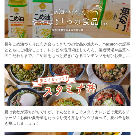
長年こめ油づくりに向き合ってきたつの食品の魅力を、macaroniの記事
とともにご紹介します。レシピや活用術はもちろん、製造現場や品質へ
のこだわりまで。こめ油をもっと好きになるコンテンツをぜひお楽しみ
ください。
夏は食欲が落ちがちですが、そんなときこそスタミナレシピで元気をチ
ャージ！お肉や夏野菜をたっぷり使う丼をガッツリ食べて、夏バテを吹
き飛ばしましょう！