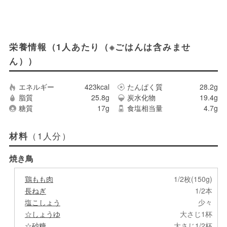
栄養情報（1人あたり（※ごはんは含みませ
ん））
エネルギー
423kcal
たんぱく質
28.2g
脂質
25.8g
炭水化物
19.4g
糖質
17g
食塩相当量
4.7g
（1人分）
材料
焼き鳥
鶏もも肉
1/2枚(150g)
長ねぎ
1/2本
塩こしょう
少々
☆しょうゆ
大さじ1杯
☆砂糖
大さじ1/2杯