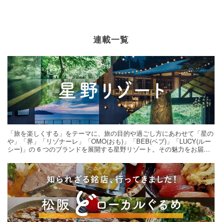
連載一覧
「旅を楽しくする」をテーマに、旅の目的や過ごし方にあわせて「星の
や」「界」「リゾナーレ」「OMO(おも)」「BEB(ベブ)」「LUCY(ルー
シー)」の 6 つのブランドを展開する星野リゾート。その魅力をお届け
する旅の連載。次の旅先探しのヒントにいかがですか？