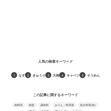
人気の検索キーワード
1
なす
2
きゅうり
3
大根
4
キャベツ
5
そうめん
この記事に関するキーワード
肉料理
肉類
調味料
みりん・料理酒
焼き料理(肉)