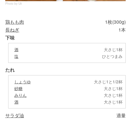
Photo by Uli
鶏もも肉
1枚(300g)
長ねぎ
1本
下味
酒
大さじ1杯
塩
ひとつまみ
たれ
しょうゆ
大さじ1と1/2杯
砂糖
大さじ1杯
みりん
大さじ1杯
酒
大さじ1杯
サラダ油
適量