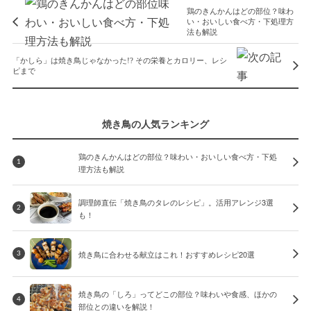
鶏のきんかんはどの部位？味わ
い・おいしい食べ方・下処理方
法も解説
「かしら」は焼き鳥じゃなかった!? その栄養とカロリー、レシ
ピまで
焼き鳥の人気ランキング
鶏のきんかんはどの部位？味わい・おいしい食べ方・下処
1
理方法も解説
調理師直伝「焼き鳥のタレのレシピ」。活用アレンジ3選
2
も！
焼き鳥に合わせる献立はこれ！おすすめレシピ20選
3
焼き鳥の「しろ」ってどこの部位？味わいや食感、ほかの
4
部位との違いを解説！