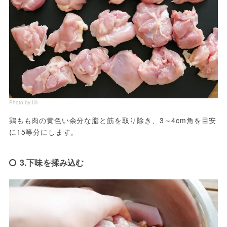
Photo by Uli
鶏もも肉の黄色い余分な脂と筋を取り除き、3～4cm角を目安
に15等分にします。
3.下味を揉み込む