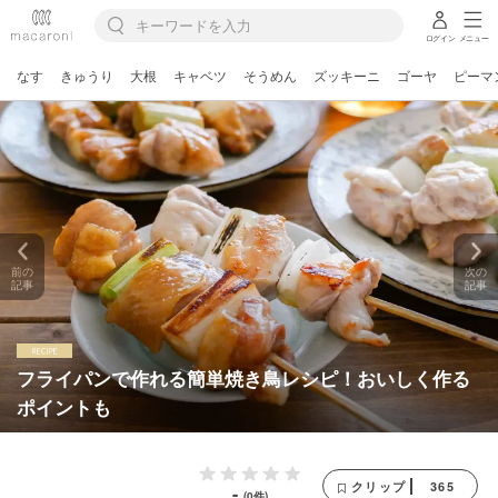
ログイン
メニュー
なす
きゅうり
大根
キャベツ
そうめん
ズッキーニ
ゴーヤ
ピーマ
前の
次の
記事
記事
フライパンで作れる簡単焼き鳥レシピ！おいしく作る
ポイントも
365
クリップ
-
(0件)