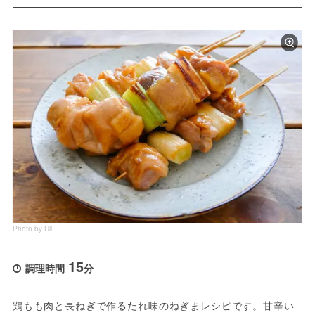
Photo by Uli
15
調理時間
分
鶏もも肉と長ねぎで作るたれ味のねぎまレシピです。甘辛い