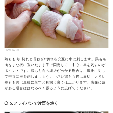
Photo by Uli
鶏もも肉3切れと長ねぎ2切れを交互に串に刺します。鶏もも
肉をまな板に置いたまま手で固定して、中心に串を刺すのが
ポイントです。鶏もも肉の繊維が分かる場合は、繊維に対し
て垂直に串を刺しましょう。小さい鶏もも肉は最初、大きい
鶏もも肉は最後に刺すと見栄え良く仕上がります。表面に皮
がある場合ははなるべく張るように広げてください。
5.フライパンで片面を焼く