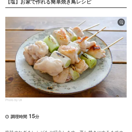
【塩】お家で作れる簡単焼き鳥レシピ
Photo by Uli
15
調理時間
分