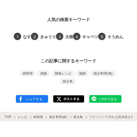
人気の検索キーワード
1
なす
2
きゅうり
3
大根
4
キャベツ
5
そうめん
この記事に関するキーワード
肉料理
肉類
簡単レシピ
鶏肉
焼き料理(肉)
焼き鳥
TOP
レシピ
肉料理
焼き料理(肉)
焼き鳥
フライパンで作れる簡単焼き鳥